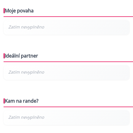
Moje povaha
Ideální partner
Kam na rande?