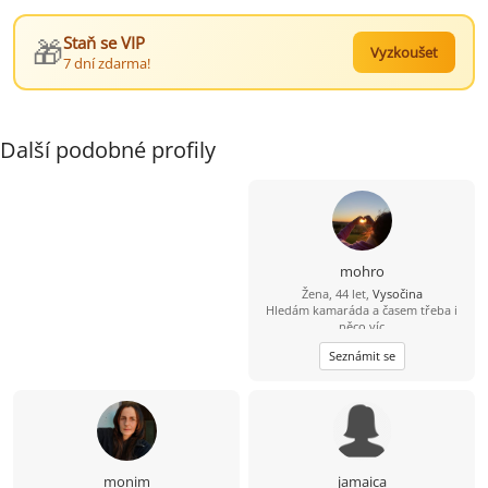
🎁
Staň se VIP
Vyzkoušet
7 dní zdarma!
Další podobné profily
mohro
Žena, 44 let,
Vysočina
Hledám kamaráda a časem třeba i
něco víc
Seznámit se
monim
jamaica