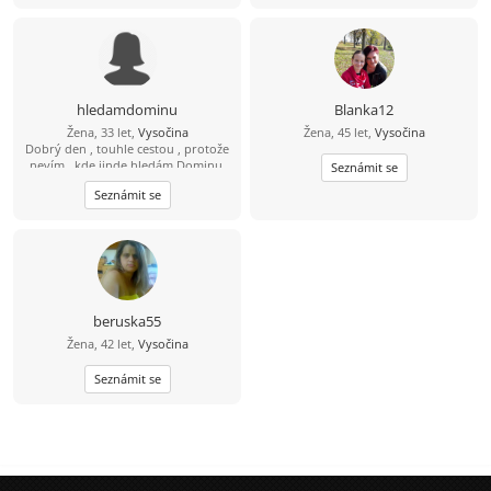
hledamdominu
Blanka12
Žena, 33 let,
Vysočina
Žena, 45 let,
Vysočina
Dobrý den , touhle cestou , protože
nevím , kde jinde hledám Dominu.
Seznámit se
Doufám, že vás ostatní tímto
Seznámit se
nepohorším. Hledám Dominu -
maminku . Nevím , co víc napsat .
Snad jen , že více info do zpráv.
Muže nehledám a tak mi ani nepište.
beruska55
Žena, 42 let,
Vysočina
Seznámit se