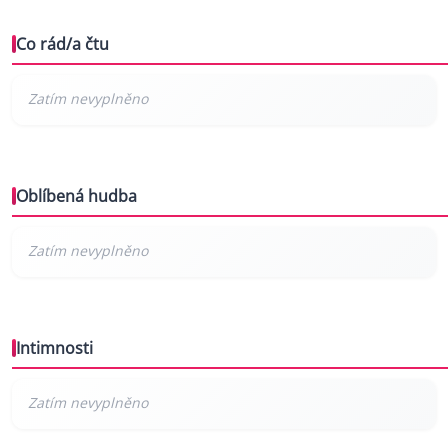
Co rád/a čtu
Oblíbená hudba
Intimnosti