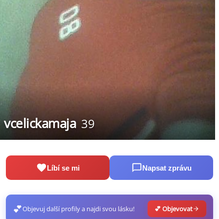
vcelickamaja
39
Líbí se mi
Napsat zprávu
💕
Objevuj další profily a najdi svou lásku!
💕 Objevovat