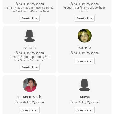
Žena, 48 let,
Vysočina
Žena, 39 let,
Vysočina
Je mi 47 let a hledám muže do 50 let,
Hledám parťáka na vše co život
který má rád zvířata, nelže je
nabízí...
upřímný a umí pohladit. Má rád
Seznámit se
Seznámit se
přírodu procházky. Touto cestou
bych ráda poznala muže se kterým si
budu rozumět, trávit společně volné
chvíle, smát se a užívat si života se
vším co přináší.Hledám vážně
seznámení ne flirtik někoho na
seznámení ne na psaní. Plnoštíhlí
muži prosím nepsat.Na profily bez
Anela13
Kate610
fota neodpovídám.
Žena, 43 let,
Vysočina
Žena, 35 let,
Vysočina
Je možné potkat pohodového
parťáka do života?????
Seznámit se
Seznámit se
jankanacestach
kate96
Žena, 44 let,
Vysočina
Žena, 30 let,
Vysočina
Seznámit se
Seznámit se