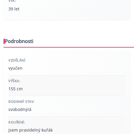
VĚK:
39 let
Podrobnosti
VZDĚLÁNÍ:
vyučen
VÝŠKA:
155 cm
RODINNÝ STAV:
svobodný/á
KOUŘENÍ:
jsem pravidelný kuřák