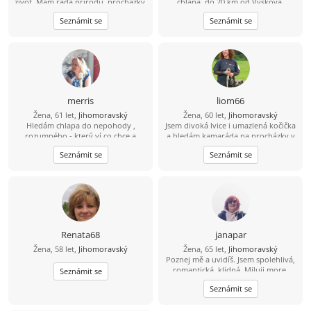
život. Mám ráda přírodu, procházky,
chlapa, do 20 km od Vyškova,
tanec, vaření a takové obyčejné věci.
milující přírodu , zvířata ------- najde
Seznámit se
Seznámit se
se?
merris
liom66
Žena, 61 let,
Jihomoravský
Žena, 60 let,
Jihomoravský
Hledám chlapa do nepohody ,
Jsem divoká lvice i umazlená kočička
rozumného - který ví co chce a
a hledám kamaráda na procházky v
dovede si toho vážit.
přírodě, na výlety pěšky, vlakem
Seznámit se
Seznámit se
nebo na kole, který má rád nejen
kočky, ale i psy. Někoho, kdo už
nechce trávit sám večery, víkendy a
noci....
Renata68
janapar
Žena, 58 let,
Jihomoravský
Žena, 65 let,
Jihomoravský
Poznej mě a uvidíš. Jsem spolehlivá,
romantická, klidná. Miluji more.
Seznámit se
Hledám přítele, se kterým bych
Seznámit se
chtěla zestárnout.