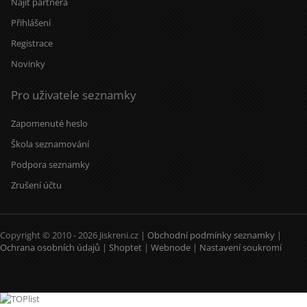
Najít partnera
Přihlášení
Registrace
Novinky
Pro uživatele seznamky
Zapomenuté heslo
Škola seznamování
Podpora seznamky
Zrušení účtu
Copyright © 2010 - 2026 Jiskreni.cz |
Obchodní podmínky seznamky
|
Ochrana osobních údajů
|
Shoptet
|
Webnode
|
Nastavení soukromí