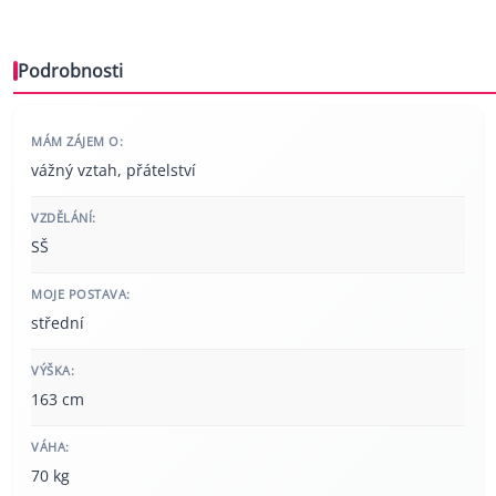
Podrobnosti
MÁM ZÁJEM O:
vážný vztah, přátelství
VZDĚLÁNÍ:
SŠ
MOJE POSTAVA:
střední
VÝŠKA:
163 cm
VÁHA:
70 kg