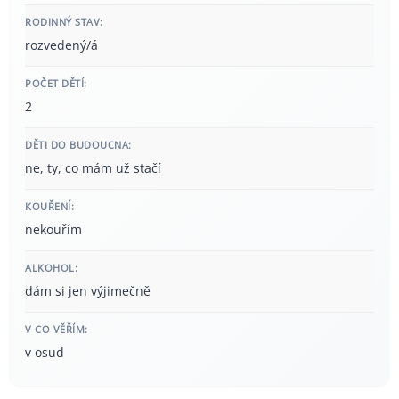
RODINNÝ STAV:
rozvedený/á
POČET DĚTÍ:
2
DĚTI DO BUDOUCNA:
ne, ty, co mám už stačí
KOUŘENÍ:
nekouřím
ALKOHOL:
dám si jen výjimečně
V CO VĚŘÍM:
v osud