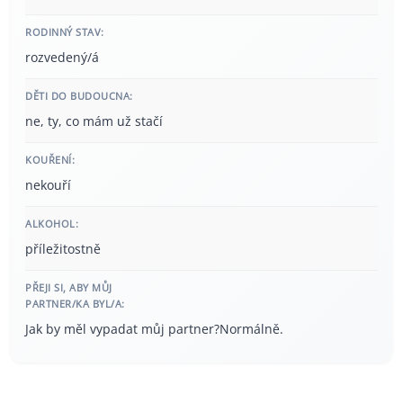
RODINNÝ STAV:
rozvedený/á
DĚTI DO BUDOUCNA:
ne, ty, co mám už stačí
KOUŘENÍ:
nekouří
ALKOHOL:
příležitostně
PŘEJI SI, ABY MŮJ
PARTNER/KA BYL/A:
Jak by měl vypadat můj partner?Normálně.