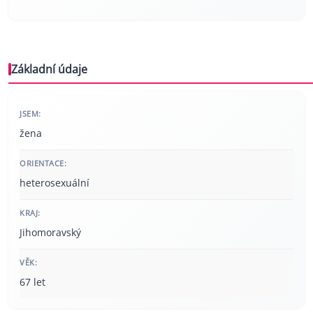
Základní údaje
JSEM:
žena
ORIENTACE:
heterosexuální
KRAJ:
Jihomoravský
VĚK:
67 let