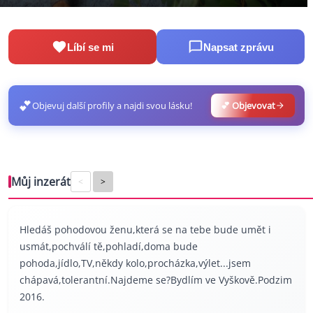
Líbí se mi
Napsat zprávu
💕
Objevuj další profily a najdi svou lásku!
💕 Objevovat
Můj inzerát
<
>
Hledáš pohodovou ženu,která se na tebe bude umět i
usmát,pochválí tě,pohladí,doma bude
pohoda,jídlo,TV,někdy kolo,procházka,výlet...jsem
chápavá,tolerantní.Najdeme se?Bydlím ve Vyškově.Podzim
2016.