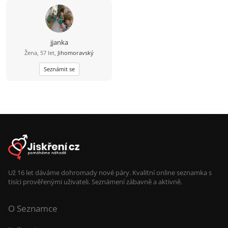
jjanka
Žena, 57 let,
Jihomoravský
Seznámit se
Už 16 let dáváme dohromady nové páry. Kvalitní online seznamka s
tisíci prověřenými uživateli. Seznámení zábavně a aktivně.
O Seznamce