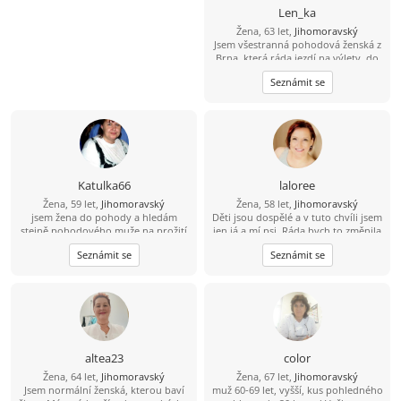
Len_ka
Žena, 63 let,
Jihomoravský
Jsem všestranná pohodová ženská z
Brna, která ráda jezdí na výlety, do
divadla, na lyže, k moři. Mám už
Seznámit se
odrostlé děti, a tak hledám chytrýho
chlapa se smyslem pro humor, který
je nad věcí a taky by chtěl s někým
trávit volný čas.
Katulka66
laloree
Žena, 59 let,
Jihomoravský
Žena, 58 let,
Jihomoravský
jsem žena do pohody a hledám
Děti jsou dospělé a v tuto chvíli jsem
stejně pohodového muže na prožití
jen já a mí psi. Ráda bych to změnila
společných chvil v životě.
- doufám, že najdu někoho, kdo
Seznámit se
Seznámit se
bude mít rád mne i moje chlupáče.
Zahrada je mojí chloubou, ale už na
ni sama nestačím - je příliš veliká pro
jednoho. Odpočívat na terase u grilu
nebo s knížkou, vycházky se psy..
Přidáš se? :)
altea23
color
Žena, 64 let,
Jihomoravský
Žena, 67 let,
Jihomoravský
Jsem normální ženská, kterou baví
muž 60-69 let, vyšší, kus pohledného