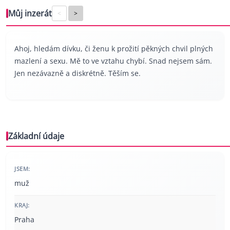
Můj inzerát
<
>
Ahoj, hledám dívku, či ženu k prožití pěkných chvil plných
mazlení a sexu. Mě to ve vztahu chybí. Snad nejsem sám.
Jen nezávazně a diskrétně. Těším se.
Základní údaje
JSEM:
muž
KRAJ:
Praha