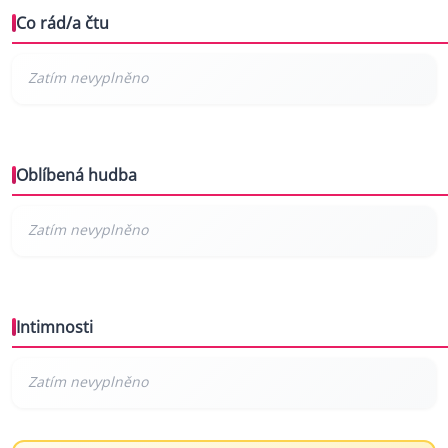
Co rád/a čtu
Oblíbená hudba
Intimnosti