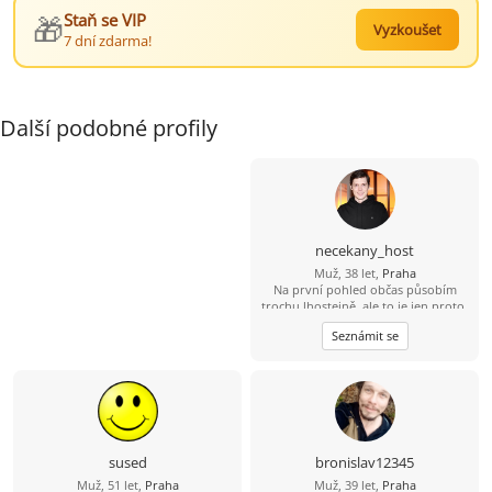
🎁
Staň se VIP
Vyzkoušet
7 dní zdarma!
Další podobné profily
necekany_host
Muž, 38 let,
Praha
Na první pohled občas působím
trochu lhostejně, ale to je jen proto,
že svět raději tiše vnímám, než abych
Seznámit se
měl potřebu ho neustále
komentovat. Pokud se se mnou
naučíš sdílet tohle ticho, jiskra
přeskočí sama.
sused
bronislav12345
Muž, 51 let,
Praha
Muž, 39 let,
Praha