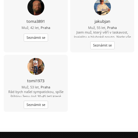
toma3891
jakubjan
Muž, 42 let,
Praha
Muž, 55 let,
Praha
Jsem muž, který věří v laskavost,
loajalitu a hluboké pouto. Nade vše
Seznámit se
si cením upřímnosti a sním o tom, že
Seznámit se
budu sdílet jednoduché a krásné
životní okamžiky s někým, kdo se v
něm cítí jako doma.
tomi1973
Muž, 53 let,
Praha
Rád bych našel sympatickou, spíše
štíhlou ženu (od 30-45 let) které
budu rád oporou :-) a pokud máš
Seznámit se
malé dítě, není to překážkou. Já
mám dospělou dceru a syna. Jsem
rozvedený (po 30ti letech vztahu).
Jsem prý také sympaťák... Jsi tady ?
Mám fenku Mopse ???? a Nemám VIP
...
tomase@email.cz