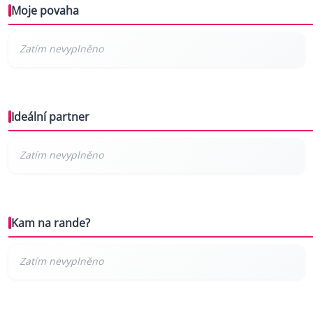
Moje povaha
Ideální partner
Kam na rande?