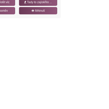
ědět víc
Tady to zajiskřilo ...
úsměv
Mrknutí