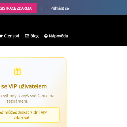
GISTRACE ZDARMA
|
Přihlásit se
Členství
Blog
Nápověda
 se VIP uživatelem
ra výhody a zvýš své šance na
seznámení.
eď můžeš získat 7 dní VIP
zdarma!