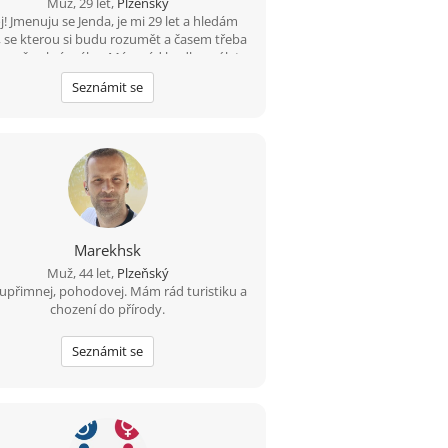
Muž, 29 let,
Plzeňský
j! Jmenuju se Jenda, je mi 29 let a hledám
 se kterou si budu rozumět a časem třeba
ne něco krásného. Mám rád hudbu, výlety,
římnost a smysl pro humor. Nehledám
Seznámit se
alost, ale někoho, kdo je sám sebou, umí
zasmát a má chuť poznat někoho nového.
d máš ráda pohodové povídání, společné
žitky a věříš, že nejlepší vztahy začínají
ejnou zprávou, budu rád, když se ozveš.
Marekhsk
Muž, 44 let,
Plzeňský
upřimnej, pohodovej. Mám rád turistiku a
chození do přírody.
Seznámit se