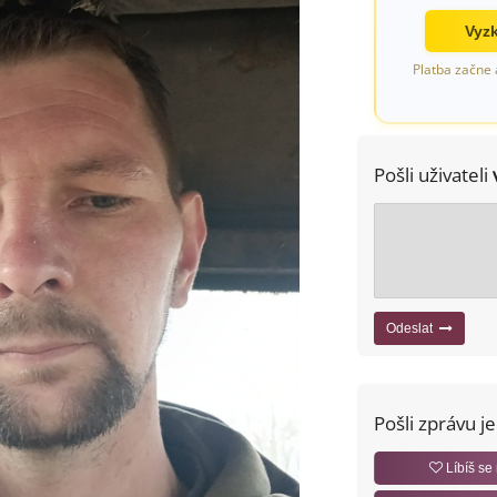
Vyzk
Platba začne 
Pošli uživateli
Odeslat
Pošli zprávu j
Líbíš se