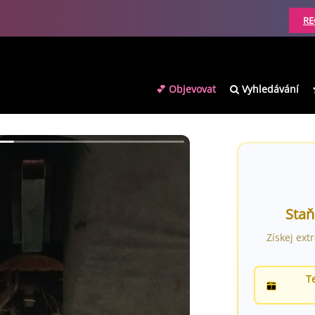
RE
💕 Objevovat
Vyhledávání
Staň
Získej ext
T