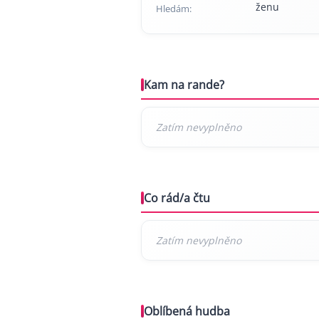
ženu
Hledám:
Kam na rande?
Co rád/a čtu
Oblíbená hudba