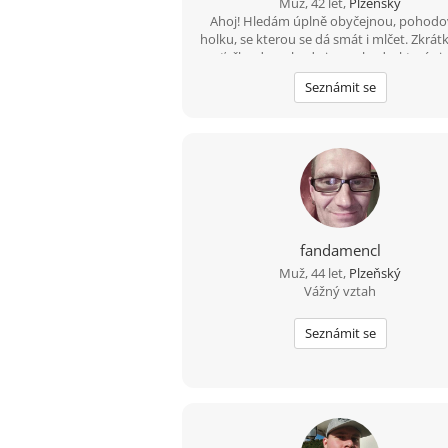
Muž, 42 let,
Plzeňský
Ahoj! Hledám úplně obyčejnou, pohod
holku, se kterou se dá smát i mlčet. Zkrátk
parťačku do pohody i nepohody, která si 
nehraje a ráda podnikne něco venku neb
Seznámit se
tak pokecá.
fandamencl
Muž, 44 let,
Plzeňský
Vážný vztah
Seznámit se