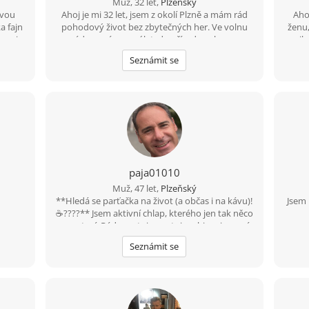
Muž, 32 let,
Plzeňský
ovou
Ahoj je mi 32 let, jsem z okolí Plzně a mám rád
Aho
a fajn
pohodový život bez zbytečných her. Ve volnu
ženu,
na nic
rád vyrazím na výlet, do přírody nebo na
vznik
o jen
procházku. Hledám sympatickou ženu, která ví,
up
Seznámit se
co chce, a chtěla by časem hezký vztah.
dokon
se 
Poku
zá
obyč
paja01010
Muž, 47 let,
Plzeňský
**Hledá se parťačka na život (a občas i na kávu)!
Jsem 
☕????** Jsem aktivní chlap, kterého jen tak něco
nezastaví. Rád sportuju, cestuju, objevuju nová
místa a zážitky. Jsem pro každou legraci, protože
Seznámit se
život je přece mnohem lepší s úsměvem na
tváři. Mám slabost pro dobrou kávu, rád si
přečtu zajímavou knížku... a občas u ní tak
kvalitně zrelaxuju, že usnu. ???? Hledám fajn
ženu ve věku 40–47 let, která je taky trochu