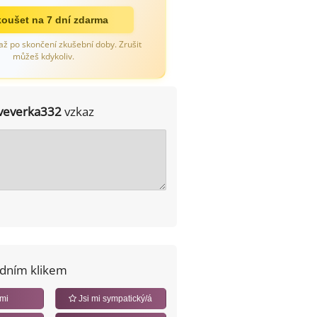
oušet na 7 dní zdarma
až po skončení zkušební doby. Zrušit
můžeš kdykoliv.
veverka332
vzkaz
edním klikem
 mi
Jsi mi sympatický/á