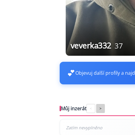
veverka332
37
💕
Objevuj další profily a najd
Můj inzerát
<
>