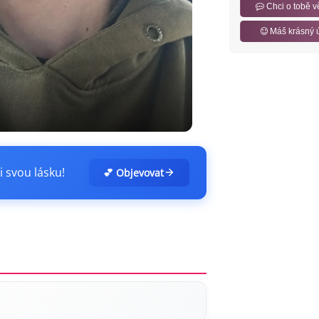
Chci o tobě v
Máš krásný 
i svou lásku!
💕 Objevovat