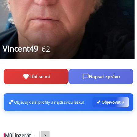
Vincent49
62
Líbí se mi
Napsat zprávu
💕
Objevuj další profily a najdi svou lásku!
💕 Objevovat
Můj inzerát
<
>