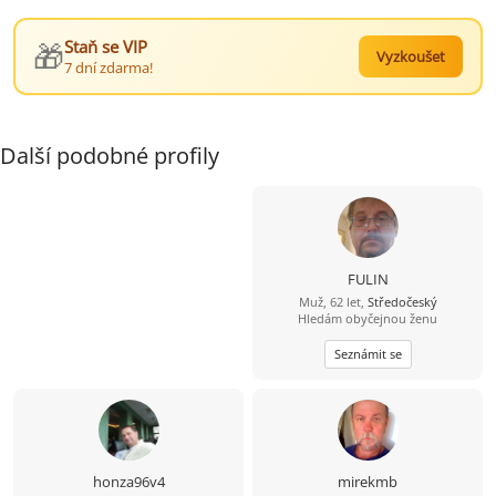
🎁
Staň se VIP
Vyzkoušet
7 dní zdarma!
Další podobné profily
FULIN
Muž, 62 let,
Středočeský
Hledám obyčejnou ženu
Seznámit se
honza96v4
mirekmb