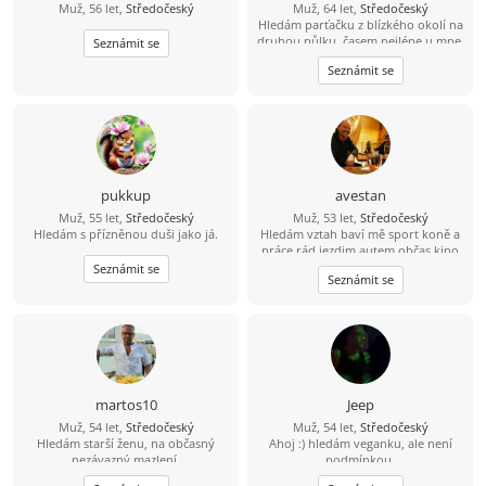
Muž, 56 let,
Středočeský
Muž, 64 let,
Středočeský
Hledám parťačku z blízkého okolí na
druhou půlku, časem nejlépe u mne,
Seznámit se
nekuřačka, drobná postava
Seznámit se
výhodou...
pukkup
avestan
Muž, 55 let,
Středočeský
Muž, 53 let,
Středočeský
Hledám s přízněnou duši jako já.
Hledám vztah baví mě sport koně a
práce rád jezdim autem občas kino
Seznámit se
Seznámit se
martos10
Jeep
Muž, 54 let,
Středočeský
Muž, 54 let,
Středočeský
Hledám starší ženu, na občasný
Ahoj :) hledám veganku, ale není
nezávazný mazlení.
podmínkou.