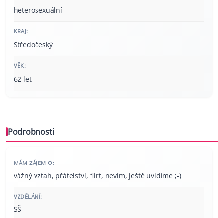
heterosexuální
KRAJ:
Středočeský
VĚK:
62 let
Podrobnosti
MÁM ZÁJEM O:
vážný vztah, přátelství, flirt, nevím, ještě uvidíme ;-)
VZDĚLÁNÍ:
SŠ