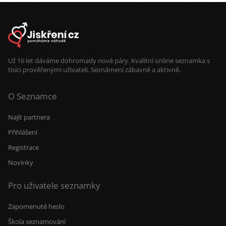
Už 16 let dáváme dohromady nové páry. Kvalitní online seznamka s
tisíci prověřenými uživateli. Seznámení zábavně a aktivně.
O Seznamce
Najít partnera
Přihlášení
Registrace
Novinky
Pro uživatele seznamky
Zapomenuté heslo
Škola seznamování