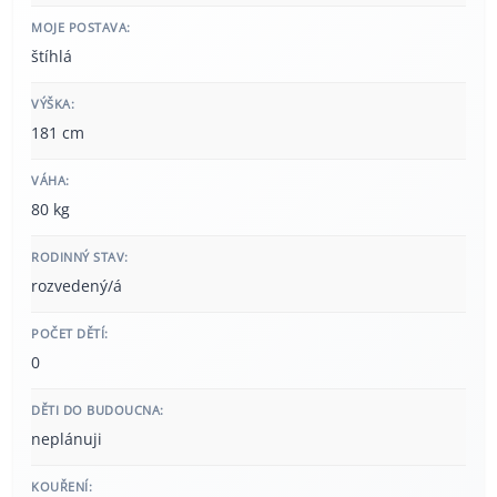
MOJE POSTAVA:
štíhlá
VÝŠKA:
181 cm
VÁHA:
80 kg
RODINNÝ STAV:
rozvedený/á
POČET DĚTÍ:
0
DĚTI DO BUDOUCNA:
neplánuji
KOUŘENÍ: