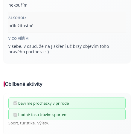
nekouřím
ALKOHOL:
příležitostně
V CO VĚŘÍM:
v sebe, v osud, že na Jiskření už brzy objevím toho
pravého partnera :-)
Oblíbené aktivity
baví mě procházky v přírodě
hodně času trávím sportem
Sport, turistika , výlety.