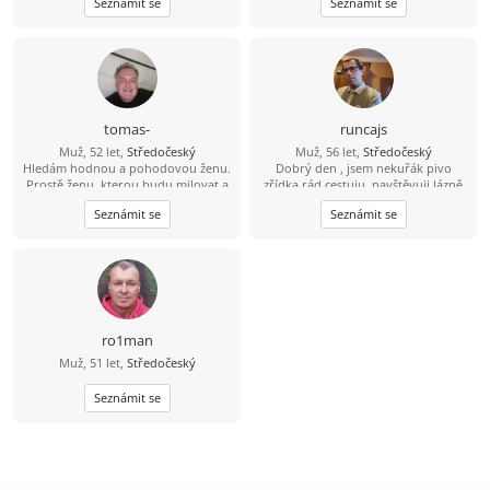
Seznámit se
Seznámit se
tomas-
runcajs
Muž, 52 let,
Středočeský
Muž, 56 let,
Středočeský
Hledám hodnou a pohodovou ženu.
Dobrý den , jsem nekuřák pivo
Prostě ženu, kterou budu milovat a
zřídka rád cestuju ,navštěvuji lázně
budu se na ní těšit.
ale sám .Záliby kolo ,auta, procházky
Seznámit se
Seznámit se
divadlo a dobré jídlo
ro1man
Muž, 51 let,
Středočeský
Seznámit se