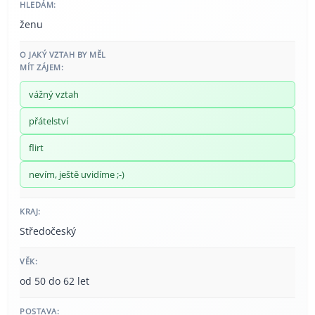
HLEDÁM:
ženu
O JAKÝ VZTAH BY MĚL
MÍT ZÁJEM:
vážný vztah
přátelství
flirt
nevím, ještě uvidíme ;-)
KRAJ:
Středočeský
VĚK:
od 50 do 62 let
POSTAVA: