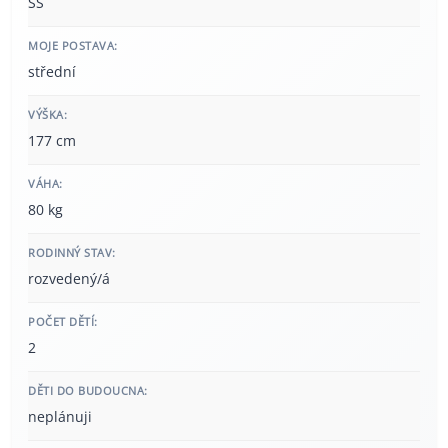
SŠ
MOJE POSTAVA:
střední
VÝŠKA:
177 cm
VÁHA:
80 kg
RODINNÝ STAV:
rozvedený/á
POČET DĚTÍ:
2
DĚTI DO BUDOUCNA:
neplánuji