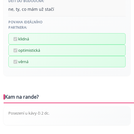
DĚTI DO BUDOUCNA:
ne, ty, co mám už stačí
POVAHA IDEÁLNÍHO
PARTNERA:
klidná
optimistická
věrná
Kam na rande?
Posezení u kávy či 2 dc.