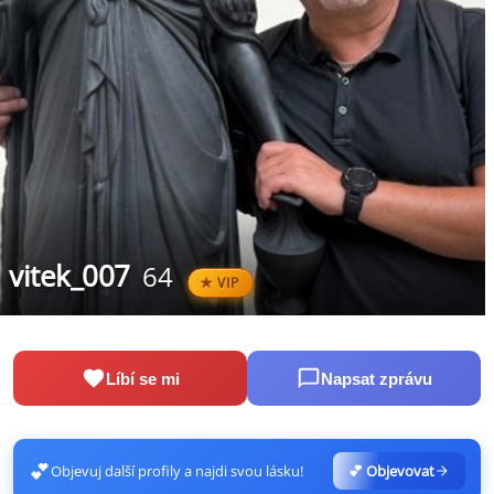
vitek_007
64
VIP
Líbí se mi
Napsat zprávu
💕
Objevuj další profily a najdi svou lásku!
💕 Objevovat