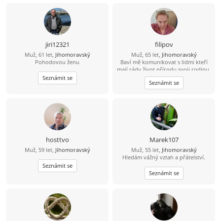
jiri12321
filipov
Muž, 61 let,
Jihomoravský
Muž, 65 let,
Jihomoravský
Pohodovou ženu
Baví mě komunikovat s lidmi kteří
mají rády život přírodu svoji rodinu.
Mám rád činnost která potěší
Seznámit se
Seznámit se
pomůže....
hosttvo
Marek107
Muž, 59 let,
Jihomoravský
Muž, 55 let,
Jihomoravský
Hledám vážný vztah a přátelství.
Seznámit se
Seznámit se