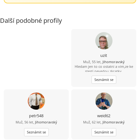
Další podobné profily
uzit
Muž, 55 let,
Jihomoravský
Hledam jen to co ostatni a vim,ze ke
stesti nevedou zkratky.
Seznámit se
petr548
weid62
Muž, 56 let,
Jihomoravský
Muž, 62 let,
Jihomoravský
Seznámit se
Seznámit se