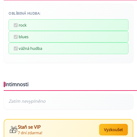
OBLÍBENÁ HUDBA:
rock
blues
vážná hudba
Intimnosti
🎁
Staň se VIP
Vyzkoušet
7 dní zdarma!