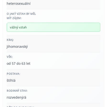
heterosexuální
O JAKÝ VZTAH BY MĚL
MÍT ZÁJEM:
vážný vztah
KRAJ:
Jihomoravský
VĚK:
od 57 do 63 let
POSTAVA:
štíhlá
RODINNÝ STAV:
rozvedený/á