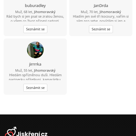
buburadley
JanDrda
Muž, 68 let,
Jihomoravský
Muž, 70 let,
Jihomoravský
Rád bych si jen psal se zralou ženou,
Hladím jen své tři kocoury, vařím si
o všem co život přinesl radosti,
sám pro sebe, povídám si jen a
zklamání - i o sexu a zkušenostech s
občas se svými přáteli a kamarády.
Seznámit se
Seznámit se
partnery, Touhách a tajných
Proto se cítím osamělý. Pomůže mi
nesplněných přáních - zatím však jen
některá tento stav změnit? Bydlím
přítele na písmencích.
na rozhraní okresů BO a VY 5 km od
Rousínova. Protože portrétové foto
mám jen na OP, pasu a ŘP (nevábně
vypadající) pošlu odkaz na info o
mně včetně lépe vypadajících
fotografií.
jirrrrka
Muž, 55 let,
Jihomoravský
Hledám spřízněnou duši. Hledám
partnerku přítelkyni, kamarádku,
milenku v jedné osobě.
Seznámit se
Nedoslýchám, mluvím standardně,
jako introvert mám málo příležitostí
se seznámit. Rád cestuji.