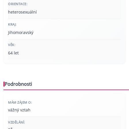
ORIENTACE:
heterosexuální
KRAJ:
Jihomoravský
VĚK:
64 let
Podrobnosti
MÁM ZÁJEM O:
vážný vztah
VZDĚLÁNÍ: