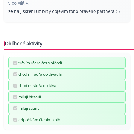
V CO VĚŘÍM:
že na Jiskření už brzy objevím toho pravého partnera :-)
Oblíbené aktivity
trávím rád/a čas s přáteli
chodím rád/a do divadla
chodím rád/a do kina
miluji historii
miluji saunu
odpočívám čtením knih