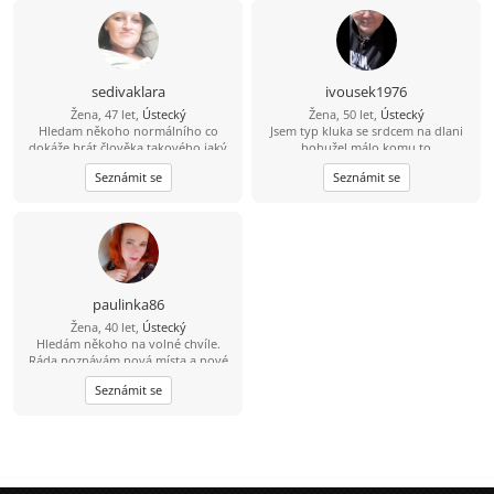
Hledám kamarádku, se kterou si
sedneme jako puzzle já i mé čtyři
neoddělitelné součástí. Nabízíme
přátelství s výhodami. Pokud bys
měla děti, byl by to super jackpot!
sedivaklara
ivousek1976
Žena, 47 let,
Ústecký
Žena, 50 let,
Ústecký
Hledam někoho normálního co
Jsem typ kluka se srdcem na dlani
dokáže brát člověka takového jaký
bohužel málo komu to
je. A hlavně ví co od života chce. Já
nevadí.chcesli napiš ivoušek Gregory
Seznámit se
Seznámit se
jsem měla ve vztazích smůlu, tak
.jsem romantik miluji zvířata a
proto skousim tuhle cestu.
upřímně lidí a nesnáším lež
paulinka86
Žena, 40 let,
Ústecký
Hledám někoho na volné chvíle.
Ráda poznávám nová místa a nové
lidi.
Seznámit se