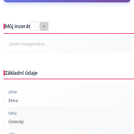
Můj inzerát
<
>
Základní údaje
JSEM:
žena
KRAJ:
Ústecký