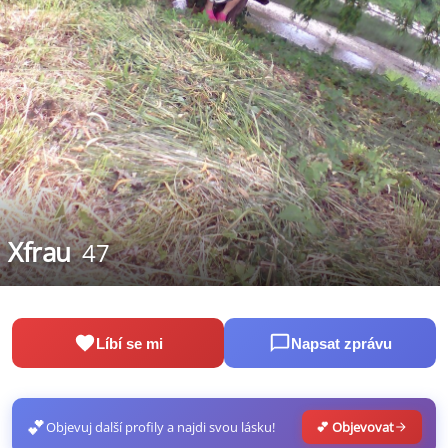
Xfrau
47
Líbí se mi
Napsat zprávu
💕
Objevuj další profily a najdi svou lásku!
💕 Objevovat