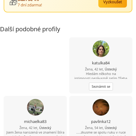
🎁
Vyzkoušet
7 dní zdarma!
Další podobné profily
katulka84
Žena, 42 let,
Ústecký
Hledám někoho na
intimnosti,nezávazně zatím.Třeba
časem i něco víc.Fotku pošlu
Seznámit se
soukromě. Ráda poznávám nová
místa a nové lidi.
michaelka83
pavlinka12
Žena, 42 let,
Ústecký
Žena, 54 let,
Ústecký
Jsem žena narozená ve znamení štíra
.....zkusme se spolu ruku v ruce