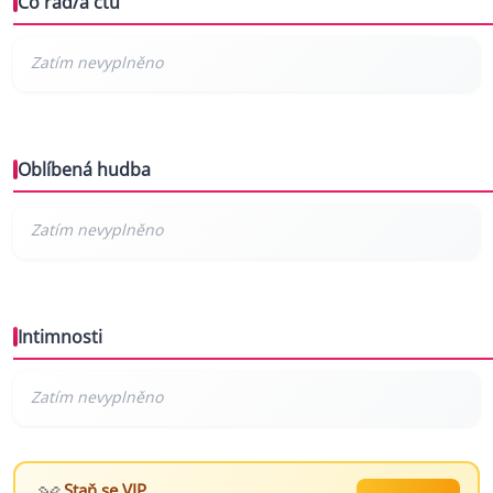
Co rád/a čtu
Oblíbená hudba
Intimnosti
Staň se VIP