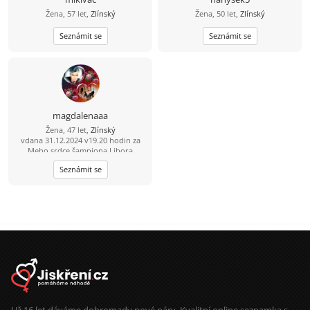
Žena, 57 let,
Zlínský
Žena, 50 let,
Zlínský
Seznámit se
Seznámit se
magdalenaaa
Žena, 47 let,
Zlínský
vdana 31.12.2024 v19.20 hodin za
Meho srdce šampiona Libora
Šimuneka +* 1.6 2025 14.20 za
Seznámit se
salvadora Pineda