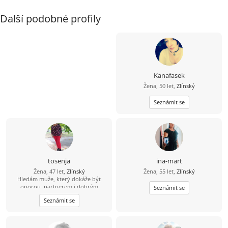
Další podobné profily
Kanafasek
Žena, 50 let,
Zlínský
Seznámit se
tosenja
ina-mart
Žena, 47 let,
Zlínský
Žena, 55 let,
Zlínský
Hledám muže, který dokáže být
oporou, partnerem i dobrým
Seznámit se
kamarádem 2 mých menších dětí.
Seznámit se