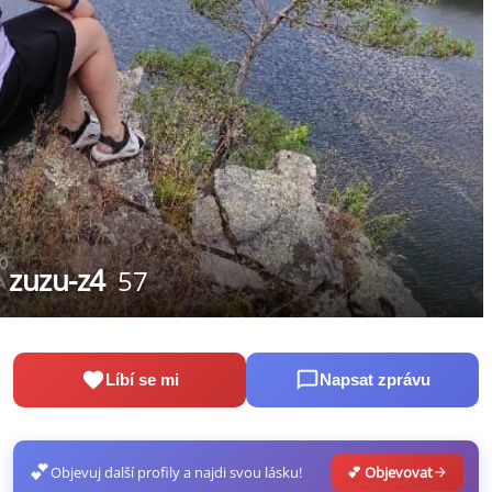
zuzu-z4
57
Líbí se mi
Napsat zprávu
💕
Objevuj další profily a najdi svou lásku!
💕 Objevovat