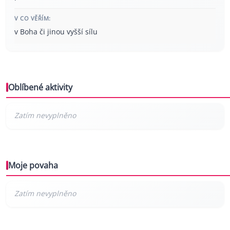
V CO VĚŘÍM:
v Boha či jinou vyšší sílu
Oblíbené aktivity
Moje povaha