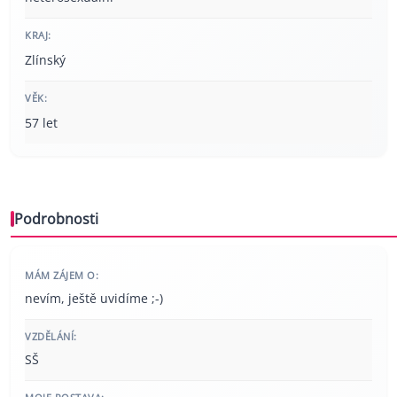
KRAJ:
Zlínský
VĚK:
57 let
Podrobnosti
MÁM ZÁJEM O:
nevím, ještě uvidíme ;-)
VZDĚLÁNÍ:
SŠ