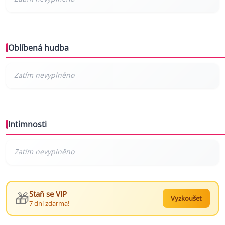
Oblíbená hudba
Intimnosti
🎁
Staň se VIP
Vyzkoušet
7 dní zdarma!