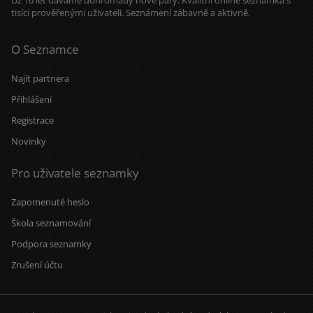
Už 16 let dáváme dohromady nové páry. Kvalitní online seznamka s
tisíci prověřenými uživateli. Seznámení zábavně a aktivně.
O Seznamce
Najít partnera
Přihlášení
Registrace
Novinky
Pro uživatele seznamky
Zapomenuté heslo
Škola seznamování
Podpora seznamky
Zrušení účtu