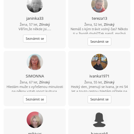
janinka33
tereza13
Žena, 57 let,
Zlínský
Žena, 52 let,
Zlínský
Věřím,že někde jsi.....
Nemáš s kým trávit volný čas? Někdo
ti v životě chybí?Tak napiš, možná
něco vymyslíme spolu a časem se
Seznámit se
Seznámit se
uvidí....
SIMONNA
ivanka1971
Žena, 67 let,
Zlínský
Žena, 55 let,
Zlínský
Hledám muže s vyřešenou minulosti
Hezký den, jmenuji se Ivana, je mi 54
na pěkny vztah,sport,kultura.
let a touto cestou hledám přítele na
vážný vztah ve věku 45-60 let. Jsem
Seznámit se
Seznámit se
ze Zlína a mám 2 dospělé dcery. Mezi
mé koníčky patří procházky, výlety,
vaření, pečení a sledování filmů.
Budu ráda když se mi ozveš na tel.
774 881 971. Budu se těšit.
mikivac
hanysek5