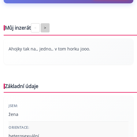
Můj inzerát
<
>
Ahojky tak na,, jedno,, v tom horku jooo.
Základní údaje
JSEM:
žena
ORIENTACE:
heterosexuální