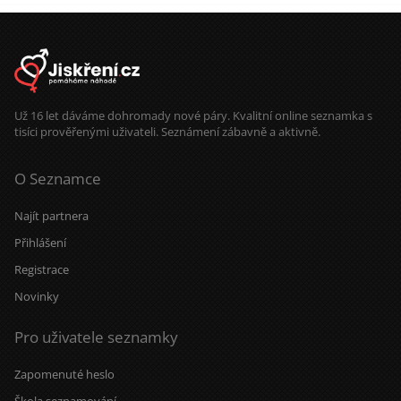
Už 16 let dáváme dohromady nové páry. Kvalitní online seznamka s
tisíci prověřenými uživateli. Seznámení zábavně a aktivně.
O Seznamce
Najít partnera
Přihlášení
Registrace
Novinky
Pro uživatele seznamky
Zapomenuté heslo
Škola seznamování