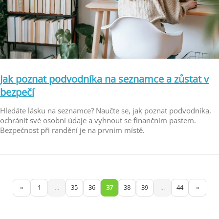
Jak poznat podvodníka na seznamce a zůstat v
bezpečí
Hledáte lásku na seznamce? Naučte se, jak poznat podvodníka,
ochránit své osobní údaje a vyhnout se finančním pastem.
Bezpečnost při randění je na prvním místě.
«
1
...
35
36
37
38
39
...
44
»