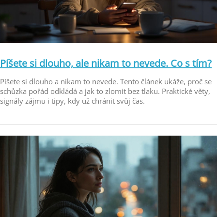
Píšete si dlouho, ale nikam to nevede. Co s tím?
Píšete si dlouho a nikam to nevede. Tento článek ukáže, proč se
schůzka pořád odkládá a jak to zlomit bez tlaku. Praktické věty,
signály zájmu i tipy, kdy už chránit svůj čas.