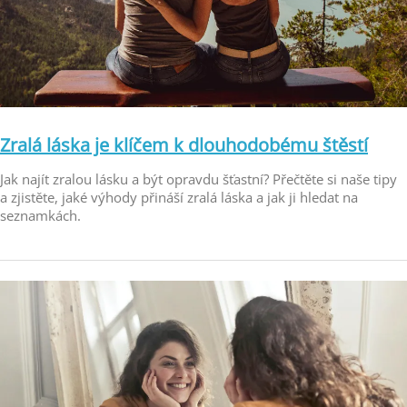
Zralá láska je klíčem k dlouhodobému štěstí
Jak najít zralou lásku a být opravdu šťastní? Přečtěte si naše tipy
a zjistěte, jaké výhody přináší zralá láska a jak ji hledat na
seznamkách.