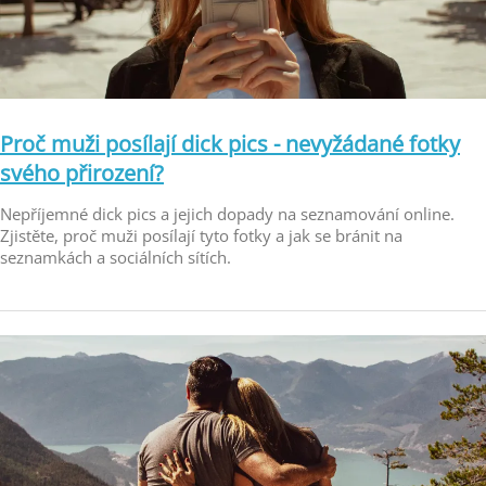
Proč muži posílají dick pics - nevyžádané fotky
svého přirození?
Nepříjemné dick pics a jejich dopady na seznamování online.
Zjistěte, proč muži posílají tyto fotky a jak se bránit na
seznamkách a sociálních sítích.