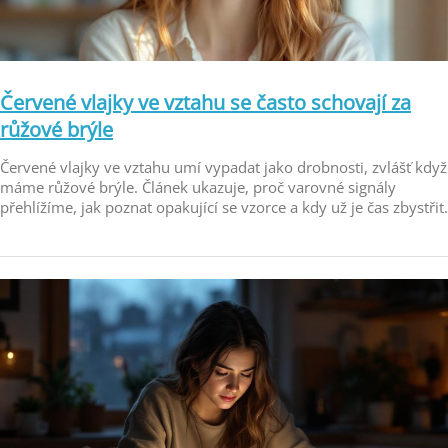
Červené vlajky ve vztahu se často schovají za
růžové brýle
Červené vlajky ve vztahu umí vypadat jako drobnosti, zvlášť když
máme růžové brýle. Článek ukazuje, proč varovné signály
přehlížíme, jak poznat opakující se vzorce a kdy už je čas zbystřit.