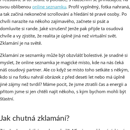
svou oblíbenou
online seznamku
. Profil vyplněný, fotka nahraná,
a tak začíná nekonečné scrollování a hledání té pravé osoby. Po
chvíli narazíte na někoho zajímavého, začnete si psát a
domluvíte si rande. Jaké vzrušení! Jenže pak přijde ta osudová
chvíle a vy zjistíte, že realita je úplně jiná než virtuální svět.
Zklamání je na světě.
Zklamání ze seznamky může být obzvlášť bolestivé. Je snadné si
myslet, že online seznamka je magické místo, kde na nás čeká
náš osudový partner. Ale co když se místo toho setkáte s někým,
kdo si na fotku nahrál obrázek z před deseti let nebo má úplně
jiné zájmy než tvrdil? Máme pocit, že jsme ztratili čas a energii a
přitom jsme si jen chtěli najít někoho, s kým bychom mohli být
šťastní.
Jak chutná zklamání?