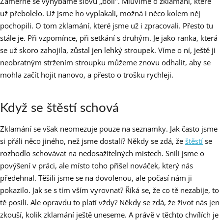
Záměrně se vyhýbáme slovu „bolí". Mluvíme o zklamání, které
už přebolelo. Už jsme ho vyplakali, možná i něco kolem něj
pochopili. O tom zklamání, které jsme už i zpracovali. Přesto tu
stále je. Při vzpomínce, při setkání s druhým. Je jako ranka, která
se už skoro zahojila, zůstal jen lehký stroupek. Víme o ní, ještě ji
neobratným stržením stroupku můžeme znovu odhalit, aby se
mohla začít hojit nanovo, a přesto o trošku rychleji.
Když se štěstí schová
Zklamání se však neomezuje pouze na seznamky. Jak často jsme
si přáli něco jiného, než jsme dostali? Někdy se zdá, že
štěstí
se
rozhodlo schovávat na nedosažitelných místech. Snili jsme o
povýšení v práci, ale místo toho přišel nováček, který nás
předehnal. Těšili jsme se na dovolenou, ale počasí nám ji
pokazilo. Jak se s tím vším vyrovnat? Říká se, že co tě nezabije, to
tě posílí. Ale opravdu to platí vždy? Někdy se zdá, že život nás jen
zkouší, kolik zklamání ještě uneseme. A právě v těchto chvílích je