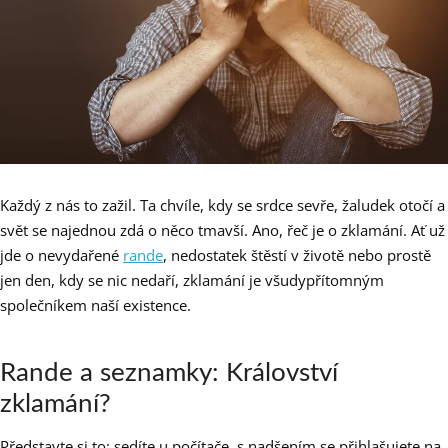
Každý z nás to zažil. Ta chvíle, kdy se srdce sevře, žaludek otočí a
svět se najednou zdá o něco tmavší. Ano, řeč je o zklamání. Ať už
jde o nevydařené
rande
, nedostatek štěstí v životě nebo prostě
jen den, kdy se nic nedaří, zklamání je všudypřítomným
společníkem naší existence.
Rande a seznamky: Království
zklamání?
Představte si to: sedíte u počítače, s nadšením se přihlašujete na