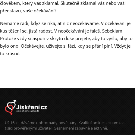
člověkem, který vás zklamal. Skutečně zklamal vás nebo vaši
představu, vaše očekávání?
Nemáme rádi, když se říká, ať nic neočekáváme. V očekávání je
kus těšení se, jistá radost. V neočekávání je faleš. Sebeklam.
Protože vždy si aspoň v skrytu duše přejete, aby to vyšlo, aby to
bylo ono. Očekávejte, užívejte si fázi, kdy se přání plní. Vždyť je
to krásné.
Už 16 let dáváme dohromady nové páry. Kvalitní online seznamka s
tisíci prověřenými uživateli. Seznámení zábavně a aktivně.