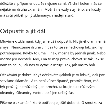
důležité si připomenout, že nejsme sami. Všichni kolem nás čelí
nějakému druhu zklamání. Možná ne vždy stejného, ale každý
má svůj příběh plný zklamaných nadějí a snů.
Odpustit a jít dál
Mluvíme o zklamání, kdy jsme už i odpustili. Nic jiného ani nemá
smysl. Nemůžeme druhé vinit za to, že se nechovají tak, jak my
potřebujeme. Kdyby to uměli jinak, možná by jednali jinak. Nebo
možná jen nechtěli. Ano, i na to mají právo: chovat se tak, jak se
nám to nelíbí, jak nás to vytáčí a irituje. Tak, jak nás to bolí.
Očekávání je dobré. Když očekáváte (jakkoli je to lidské), dali jste
se všanc zklamání. A to není vůbec špatně, protože život, má-li
být prožitý, nemůže být jen procházka krajinou s růžovými
oleandry. Oleandry kvetou také jen určitý čas.
Píšeme o zklamání, které potřebuje ještě dobolet. O smutku za