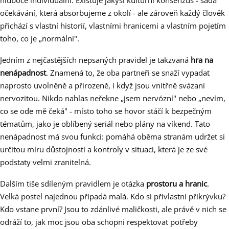
hluboce individuální. Existuje jakýsi kulturní konsenzus - sada
očekávání, která absorbujeme z okolí - ale zároveň každý člověk
přichází s vlastní historií, vlastními hranicemi a vlastním pojetím
toho, co je „normální".
Jedním z nejčastějších nepsaných pravidel je takzvaná
hra na
nenápadnost
. Znamená to, že oba partneři se snaží vypadat
naprosto uvolněně a přirozeně, i když jsou vnitřně svázaní
nervozitou. Nikdo nahlas neřekne „jsem nervózní" nebo „nevím,
co se ode mě čeká" - místo toho se hovor stáčí k bezpečným
tématům, jako je oblíbený seriál nebo plány na víkend. Tato
nenápadnost má svou funkci: pomáhá oběma stranám udržet si
určitou míru důstojnosti a kontroly v situaci, která je ze své
podstaty velmi zranitelná.
Dalším tiše sdíleným pravidlem je otázka
prostoru a hranic
.
Velká postel najednou připadá malá. Kdo si přivlastní přikrývku?
Kdo vstane první? Jsou to zdánlivé maličkosti, ale právě v nich se
odráží to, jak moc jsou oba schopni respektovat potřeby