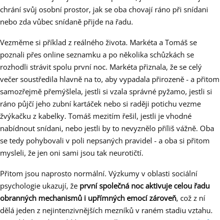
chrání svůj osobní prostor, jak se oba chovají ráno při snídani
nebo zda vůbec snídaně přijde na řadu.
Vezměme si příklad z reálného života. Markéta a Tomáš se
poznali přes online seznamku a po několika schůzkách se
rozhodli strávit spolu první noc. Markéta přiznala, že se celý
večer soustředila hlavně na to, aby vypadala přirozeně - a přitom
samozřejmě přemýšlela, jestli si vzala správné pyžamo, jestli si
ráno půjčí jeho zubní kartáček nebo si raději potichu vezme
žvýkačku z kabelky. Tomáš mezitím řešil, jestli je vhodné
nabídnout snídani, nebo jestli by to nevyznělo příliš vážně. Oba
se tedy pohybovali v poli nepsaných pravidel - a oba si přitom
mysleli, že jen oni sami jsou tak neurotičtí.
Přitom jsou naprosto normální. Výzkumy v oblasti sociální
psychologie ukazují, že
první společná noc aktivuje celou řadu
obranných mechanismů i upřímných emocí zároveň
, což z ní
dělá jeden z nejintenzivnějších mezníků v raném stadiu vztahu.