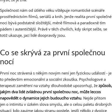
Společnost nám od útlého věku vštěpuje romantické scénáře
prostřednictvím filmů, seriálů a knih. Jenže realita první společné
noci bývá podstatně složitější, méně filmová a paradoxně tím
pádem i autentičtější. Právě v těch chvílích, kdy skript selže, se
totiž ukazuje, jací lidé doopravdy jsou.
Co se skrývá za první společnou
nocí
První noc strávená s někým novým není jen fyzickou událostí - je
to především emocionální a sociální zkouška. Psychologové a
terapeuti zaměření na vztahy dlouhodobě upozorňují, že
způsob,
jakým dva lidé zvládnou první společnou noc, může leccos
napovědět o dynamice jejich budoucího vztahu
. Nejde přitom
jen o intimitu v úzkém slova smyslu, ale o celou paletu drobných
situací: kdo zaujme jakou stranu postele, jestli někdo z dvojice