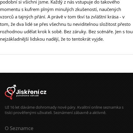
podobní si všichni jsme. Každý z nás vstupuje do takového
momentu s kufrem plným minulých zkušeností, naučených
vzorců a tajných přání. A právě v tom tkví ta zvláštní krása - v
tom, že dva lidé se přes všechnu tu neviditelnou složitost přesto
rozhodnou udělat krok k sobě. Bez záruky. Bez scénáře. Jen s tou
nejzákladnější lidskou nadějí, že to tentokrát vyjde.
Už 16 let dáváme dohromady nové páry. Kvalitní online seznamka s
tisíci prověřenými uživateli. Seznámení zábavně a aktivně.
O Seznamce