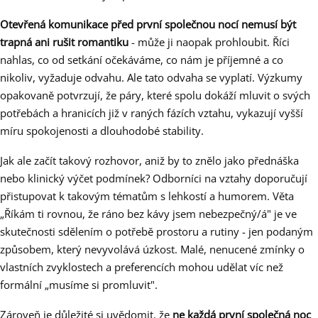
Otevřená komunikace před první společnou nocí nemusí být
trapná ani rušit romantiku
- může ji naopak prohloubit. Říci
nahlas, co od setkání očekáváme, co nám je příjemné a co
nikoliv, vyžaduje odvahu. Ale tato odvaha se vyplatí. Výzkumy
opakovaně potvrzují, že páry, které spolu dokáží mluvit o svých
potřebách a hranicích již v raných fázích vztahu, vykazují vyšší
míru spokojenosti a dlouhodobé stability.
Jak ale začít takový rozhovor, aniž by to znělo jako přednáška
nebo klinický výčet podmínek? Odborníci na vztahy doporučují
přistupovat k takovým tématům s lehkostí a humorem. Věta
„Říkám ti rovnou, že ráno bez kávy jsem nebezpečný/á" je ve
skutečnosti sdělením o potřebě prostoru a rutiny - jen podaným
způsobem, který nevyvolává úzkost. Malé, nenucené zmínky o
vlastních zvyklostech a preferencích mohou udělat víc než
formální „musíme si promluvit".
Zároveň je důležité si uvědomit, že
ne každá první společná noc