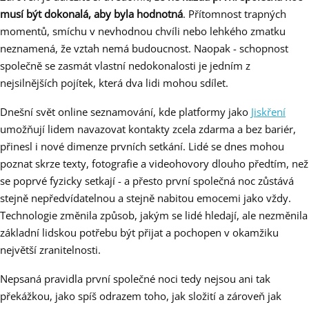
musí být dokonalá, aby byla hodnotná
. Přítomnost trapných
momentů, smíchu v nevhodnou chvíli nebo lehkého zmatku
neznamená, že vztah nemá budoucnost. Naopak - schopnost
společně se zasmát vlastní nedokonalosti je jedním z
nejsilnějších pojítek, která dva lidi mohou sdílet.
Dnešní svět online seznamování, kde platformy jako
Jiskření
umožňují lidem navazovat kontakty zcela zdarma a bez bariér,
přinesl i nové dimenze prvních setkání. Lidé se dnes mohou
poznat skrze texty, fotografie a videohovory dlouho předtím, než
se poprvé fyzicky setkají - a přesto první společná noc zůstává
stejně nepředvídatelnou a stejně nabitou emocemi jako vždy.
Technologie změnila způsob, jakým se lidé hledají, ale nezměnila
základní lidskou potřebu být přijat a pochopen v okamžiku
největší zranitelnosti.
Nepsaná pravidla první společné noci tedy nejsou ani tak
překážkou, jako spíš odrazem toho, jak složití a zároveň jak