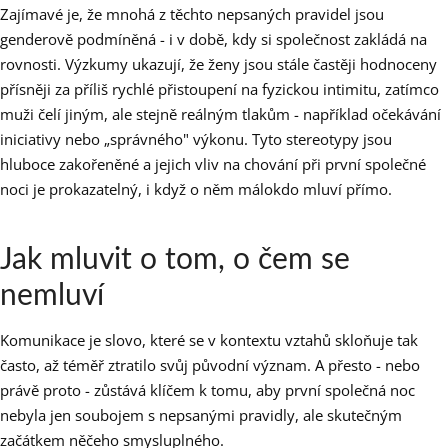
Zajímavé je, že mnohá z těchto nepsaných pravidel jsou
genderově podmíněná - i v době, kdy si společnost zakládá na
rovnosti. Výzkumy ukazují, že ženy jsou stále častěji hodnoceny
přísněji za příliš rychlé přistoupení na fyzickou intimitu, zatímco
muži čelí jiným, ale stejně reálným tlakům - například očekávání
iniciativy nebo „správného" výkonu. Tyto stereotypy jsou
hluboce zakořeněné a jejich vliv na chování při první společné
noci je prokazatelný, i když o něm málokdo mluví přímo.
Jak mluvit o tom, o čem se
nemluví
Komunikace je slovo, které se v kontextu vztahů skloňuje tak
často, až téměř ztratilo svůj původní význam. A přesto - nebo
právě proto - zůstává klíčem k tomu, aby první společná noc
nebyla jen soubojem s nepsanými pravidly, ale skutečným
začátkem něčeho smysluplného.