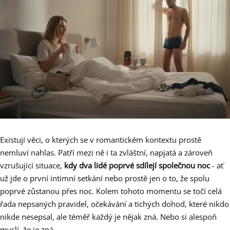
Existují věci, o kterých se v romantickém kontextu prostě
nemluví nahlas. Patří mezi ně i ta zvláštní, napjatá a zároveň
vzrušující situace,
kdy dva lidé poprvé sdílejí společnou noc
- ať
už jde o první intimní setkání nebo prostě jen o to, že spolu
poprvé zůstanou přes noc. Kolem tohoto momentu se točí celá
řada nepsaných pravidel, očekávání a tichých dohod, které nikdo
nikde nesepsal, ale téměř každý je nějak zná. Nebo si alespoň
myslí, že je zná.