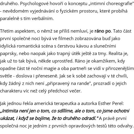
druhého. Psychologové hovoří o konceptu „intimní choreografie"
- nevědomém vyjednávání o fyzickém prostoru, které probíhá
paralelně s tím verbálním.
Třetím aspektem, o němž se příliš nemluví, je
ráno po
. Tato část
první společné noci bývá ve filmech zobrazována buď jako
idylická romantická scéna s čerstvou kávou a slunečními
paprsky, nebo naopak jako trapný útěk ještě za tmy. Realita je,
jak už to tak bývá, někde uprostřed. Ráno je okamžikem, kdy
opadne část té noční magie a oba partneři se vidí v přirozenějším
světle - doslova i přeneseně. Jak se k sobě zachovají v té chvíli,
kdy žádný z nich není „připravený na rande", prozradí o jejich
charakteru víc než celý předchozí večer.
Jak jednou řekla americká terapeutka a autorka Esther Perel:
„Intimita není jen o tom, co sdílíme, ale o tom, co jsme ochotni
ukázat, i když se bojíme, že to druhého odradí."
A právě první
společná noc je jedním z prvních opravdových testů této odvahy.