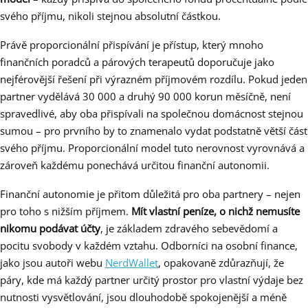
svého příjmu, nikoli stejnou absolutní částkou.
Právě proporcionální přispívání je přístup, který mnoho
finančních poradců a párových terapeutů doporučuje jako
nejférovější řešení při výrazném příjmovém rozdílu. Pokud jeden
partner vydělává 30 000 a druhý 90 000 korun měsíčně, není
spravedlivé, aby oba přispívali na společnou domácnost stejnou
sumou – pro prvního by to znamenalo vydat podstatně větší část
svého příjmu. Proporcionální model tuto nerovnost vyrovnává a
zároveň každému ponechává určitou finanční autonomii.
Finanční autonomie je přitom důležitá pro oba partnery – nejen
pro toho s nižším příjmem.
Mít vlastní peníze, o nichž nemusíte
nikomu podávat účty
, je základem zdravého sebevědomí a
pocitu svobody v každém vztahu. Odborníci na osobní finance,
jako jsou autoři webu
NerdWallet
, opakovaně zdůrazňují, že
páry, kde má každý partner určitý prostor pro vlastní výdaje bez
nutnosti vysvětlování, jsou dlouhodobě spokojenější a méně