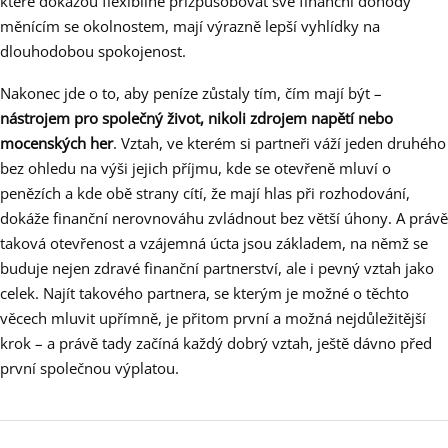
které dokážou flexibilně přizpůsobovat své finanční dohody
měnícím se okolnostem, mají výrazně lepší vyhlídky na
dlouhodobou spokojenost.
Nakonec jde o to, aby peníze zůstaly tím, čím mají být –
nástrojem pro společný život, nikoli zdrojem napětí nebo
mocenských her
. Vztah, ve kterém si partneři váží jeden druhého
bez ohledu na výši jejich příjmu, kde se otevřeně mluví o
penězích a kde obě strany cítí, že mají hlas při rozhodování,
dokáže finanční nerovnováhu zvládnout bez větší úhony. A právě
taková otevřenost a vzájemná úcta jsou základem, na němž se
buduje nejen zdravé finanční partnerství, ale i pevný vztah jako
celek. Najít takového partnera, se kterým je možné o těchto
věcech mluvit upřímně, je přitom první a možná nejdůležitější
krok – a právě tady začíná každý dobrý vztah, ještě dávno před
první společnou výplatou.