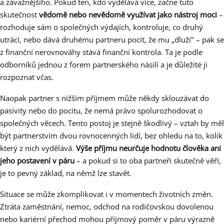
a závažnějšího. Pokud ten, kdo vydělává více, začne tuto
skutečnost
vědomě nebo nevědomě využívat jako nástroj moci
–
rozhoduje sám o společných výdajích, kontroluje, co druhý
utrácí, nebo dává druhému partneru pocit, že mu „dluží" – pak se
z finanční nerovnováhy stává finanční kontrola. Ta je podle
odborníků jednou z forem partnerského násilí a je důležité ji
rozpoznat včas.
Naopak partner s nižším příjmem může někdy sklouzávat do
pasivity nebo do pocitu, že nemá právo spolurozhodovat o
společných věcech. Tento postoj je stejně škodlivý – vztah by měl
být partnerstvím dvou rovnocenných lidí, bez ohledu na to, kolik
který z nich vydělává.
Výše příjmu neurčuje hodnotu člověka ani
jeho postavení v páru
– a pokud si to oba partneři skutečně věří,
je to pevný základ, na němž lze stavět.
Situace se může zkomplikovat i v momentech životních změn.
Ztráta zaměstnání, nemoc, odchod na rodičovskou dovolenou
nebo kariérní přechod mohou příjmový poměr v páru výrazně