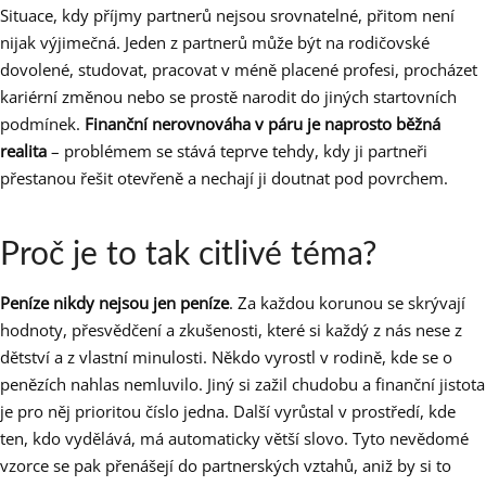
Situace, kdy příjmy partnerů nejsou srovnatelné, přitom není
nijak výjimečná. Jeden z partnerů může být na rodičovské
dovolené, studovat, pracovat v méně placené profesi, procházet
kariérní změnou nebo se prostě narodit do jiných startovních
podmínek.
Finanční nerovnováha v páru je naprosto běžná
realita
– problémem se stává teprve tehdy, kdy ji partneři
přestanou řešit otevřeně a nechají ji doutnat pod povrchem.
Proč je to tak citlivé téma?
Peníze nikdy nejsou jen peníze
. Za každou korunou se skrývají
hodnoty, přesvědčení a zkušenosti, které si každý z nás nese z
dětství a z vlastní minulosti. Někdo vyrostl v rodině, kde se o
penězích nahlas nemluvilo. Jiný si zažil chudobu a finanční jistota
je pro něj prioritou číslo jedna. Další vyrůstal v prostředí, kde
ten, kdo vydělává, má automaticky větší slovo. Tyto nevědomé
vzorce se pak přenášejí do partnerských vztahů, aniž by si to