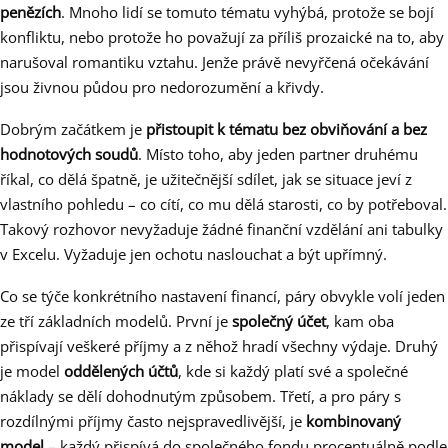
penězích
. Mnoho lidí se tomuto tématu vyhýbá, protože se bojí
konfliktu, nebo protože ho považují za příliš prozaické na to, aby
narušoval romantiku vztahu. Jenže právě nevyřčená očekávání
jsou živnou půdou pro nedorozumění a křivdy.
Dobrým začátkem je
přistoupit k tématu bez obviňování a bez
hodnotových soudů
. Místo toho, aby jeden partner druhému
říkal, co dělá špatně, je užitečnější sdílet, jak se situace jeví z
vlastního pohledu – co cítí, co mu dělá starosti, co by potřeboval.
Takový rozhovor nevyžaduje žádné finanční vzdělání ani tabulky
v Excelu. Vyžaduje jen ochotu naslouchat a být upřímný.
Co se týče konkrétního nastavení financí, páry obvykle volí jeden
ze tří základních modelů. První je
společný účet
, kam oba
přispívají veškeré příjmy a z něhož hradí všechny výdaje. Druhý
je model
oddělených účtů
, kde si každý platí své a společné
náklady se dělí dohodnutým způsobem. Třetí, a pro páry s
rozdílnými příjmy často nejspravedlivější, je
kombinovaný
model
– každý přispívá do společného fondu procentuálně podle