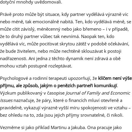
dotyční mnohdy uvědomovali.
Právě proto může být situace, kdy partner vydělává výrazně víc
nebo méně, tak emocionálně nabitá. Ten, kdo vydělává méně, se
může cítit závislý, méněcenný nebo jako břemeno – i v případě,
že to druhý partner vůbec tak nevnímá. Naopak ten, kdo
vydělává víc, může pociťovat skrytou zátěž v podobě očekávání,
že bude živitelem, nebo může nechtěně sklouzávat k postoji
nadřazenosti. Ani jedna z těchto dynamik není zdravá a obě
mohou vztah postupně rozleptávat.
Psychologové a rodinní terapeuti upozorňují, že
klíčem není výše
příjmu, ale způsob, jakým o penězích partneři komunikují
.
Výzkum publikovaný v časopise
Journal of Family and Economic
Issues
naznačuje, že páry, které o financích mluví otevřeně a
pravidelně, vykazují výrazně vyšší míru spokojenosti ve vztahu –
bez ohledu na to, zda jsou jejich příjmy srovnatelné, či nikoli.
Vezměme si jako příklad Martinu a Jakuba. Ona pracuje jako