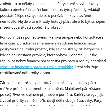
změnit – a to někdy ze dne na den. Páry, které si vybudovaly
kulturu otevřené finanční komunikace, tyto přechody zvládají
podstatně lépe než ty, kde se o penězích nikdy otevřeně
nemluvilo. Nejde o to mít vždy hotový plán, ale o to být schopen
si sednout a situaci společně probrat.
Pomoci může i pohled zvenčí. Párová terapie nebo konzultace s
finančním poradcem zaměřeným na rodinné finance může
poskytnout neutrální prostor, kde se obě strany cítí bezpečně a
kde se dají nastavit pravidla, která vyhovují oběma. V České
republice nabízí finanční poradenství pro páry a rodiny například
Asociace finančních poradců České republiky
, která sdružuje
certifikované odborníky v oboru.
Zároveň je dobré si uvědomit, že finanční dynamika v páru se
může v průběhu let mnohokrát změnit. Málokterý pár zůstane
po celý život ve stejném příjmovém poměru. Kariéry se vyvíjejí,
životní priority se mění, přicházejí děti nebo jiné závazky. Páry,