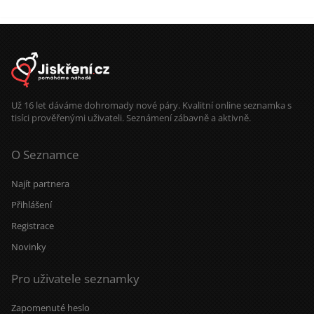
Už 16 let dáváme dohromady nové páry. Kvalitní online seznamka s
tisíci prověřenými uživateli. Seznámení zábavně a aktivně.
O Seznamce
Najít partnera
Přihlášení
Registrace
Novinky
Pro uživatele seznamky
Zapomenuté heslo