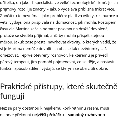
učitelka, on jako IT specialista ve velké technologické firmě. Jejich
příjmový rozdíl je značný – Jakub vydělává přibližně třikrát více.
Zpočátku to nevnímali jako problém: platil za výlety, restaurace a
větší výdaje, ona přispívala na domácnost, jak mohla. Postupem
času ale Martina začala odmítat pozvání na dražší dovolené,
protože se styděla přijímat, aniž by mohla přispět stejnou
měrou. Jakub zase přestal navrhovat aktivity, o kterých věděl, že
si je Martina nemůže dovolit – a oba se tak nevědomky začali
omezovat. Teprve otevřený rozhovor, ke kterému je přivedl
párový terapeut, jim pomohl pojmenovat, co se děje, a nastavit
funkční způsob sdílení výdajů, se kterým se oba cítili dobře.
Praktické přístupy, které skutečně
fungují
Než se páry dostanou k nějakému konkrétnímu řešení, musí
nejprve překonat
největší překážku – samotný rozhovor o