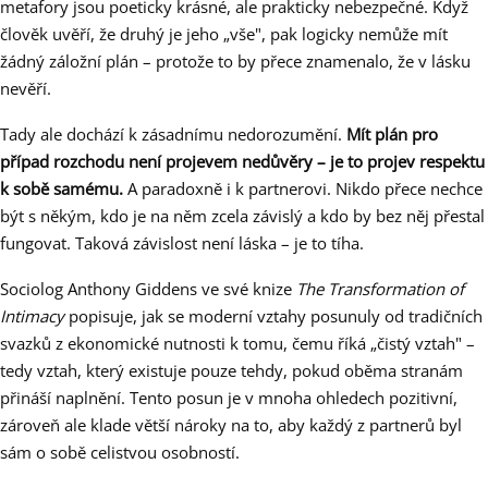
metafory jsou poeticky krásné, ale prakticky nebezpečné. Když
člověk uvěří, že druhý je jeho „vše", pak logicky nemůže mít
žádný záložní plán – protože to by přece znamenalo, že v lásku
nevěří.
Tady ale dochází k zásadnímu nedorozumění.
Mít plán pro
případ rozchodu není projevem nedůvěry – je to projev respektu
k sobě samému.
A paradoxně i k partnerovi. Nikdo přece nechce
být s někým, kdo je na něm zcela závislý a kdo by bez něj přestal
fungovat. Taková závislost není láska – je to tíha.
Sociolog Anthony Giddens ve své knize
The Transformation of
Intimacy
popisuje, jak se moderní vztahy posunuly od tradičních
svazků z ekonomické nutnosti k tomu, čemu říká „čistý vztah" –
tedy vztah, který existuje pouze tehdy, pokud oběma stranám
přináší naplnění. Tento posun je v mnoha ohledech pozitivní,
zároveň ale klade větší nároky na to, aby každý z partnerů byl
sám o sobě celistvou osobností.