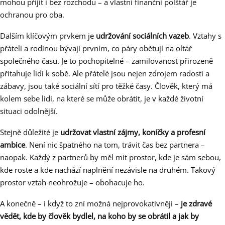
mohou přijít i bez rozchodu – a vlastní finanční polštář je
ochranou pro oba.
Dalším klíčovým prvkem je
udržování sociálních vazeb
. Vztahy s
přáteli a rodinou bývají prvním, co páry obětují na oltář
společného času. Je to pochopitelné – zamilovanost přirozeně
přitahuje lidi k sobě. Ale přátelé jsou nejen zdrojem radosti a
zábavy, jsou také sociální sítí pro těžké časy. Člověk, který má
kolem sebe lidi, na které se může obrátit, je v každé životní
situaci odolnější.
Stejně důležité je
udržovat vlastní zájmy, koníčky a profesní
ambice
. Není nic špatného na tom, trávit čas bez partnera –
naopak. Každý z partnerů by měl mít prostor, kde je sám sebou,
kde roste a kde nachází naplnění nezávisle na druhém. Takový
prostor vztah neohrožuje – obohacuje ho.
A konečně – i když to zní možná nejprovokativněji –
je zdravé
vědět, kde by člověk bydlel, na koho by se obrátil a jak by