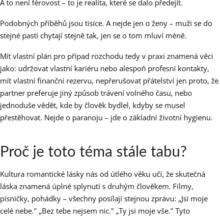
A to není férovost – to je realita, které se dalo předejít.
Podobných příběhů jsou tisíce. A nejde jen o ženy – muži se do
stejné pasti chytají stejně tak, jen se o tom mluví méně.
Mít vlastní plán pro případ rozchodu tedy v praxi znamená věci
jako: udržovat vlastní kariéru nebo alespoň profesní kontakty,
mít vlastní finanční rezervu, nepřerušovat přátelství jen proto, že
partner preferuje jiný způsob trávení volného času, nebo
jednoduše vědět, kde by člověk bydlel, kdyby se musel
přestěhovat. Nejde o paranoju – jde o základní životní hygienu.
Proč je toto téma stále tabu?
Kultura romantické lásky nás od útlého věku učí, že skutečná
láska znamená úplné splynutí s druhým člověkem. Filmy,
písničky, pohádky – všechny posílají stejnou zprávu: „Jsi moje
celé nebe." „Bez tebe nejsem nic." „Ty jsi moje vše." Tyto