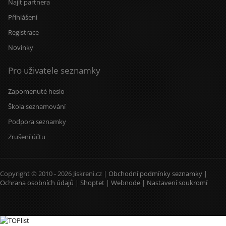
Najít partnera
Přihlášení
Registrace
Novinky
Pro uživatele seznamky
Zapomenuté heslo
Škola seznamování
Podpora seznamky
Zrušení účtu
Copyright © 2010 - 2026 Jiskreni.cz |
Obchodní podmínky seznamky
|
Ochrana osobních údajů
|
Shoptet
|
Webnode
|
Nastavení soukromí