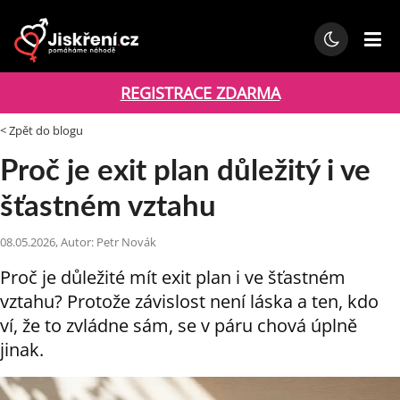
REGISTRACE ZDARMA
< Zpět do blogu
Proč je exit plan důležitý i ve
šťastném vztahu
08.05.2026, Autor: Petr Novák
Proč je důležité mít exit plan i ve šťastném
vztahu? Protože závislost není láska a ten, kdo
ví, že to zvládne sám, se v páru chová úplně
jinak.