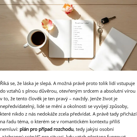
Říká se, že láska je slepá. A možná právě proto tolik lidí vstupuje
do vztahů s plnou důvěrou, otevřeným srdcem a absolutní vírou
v to, že tento člověk je ten pravý – navždy. Jenže život je
nepředvídatelný, lidé se mění a okolnosti se vyvíjejí způsoby,
které nikdo z nás nedokáže zcela předvídat. A právě tady přichází
na řadu téma, o kterém se v romantickém kontextu příliš
nemluví:
plán pro případ rozchodu
, tedy jakýsi osobní
„záchranný scénář" pro situaci, kdy vztah přestane fungovat.