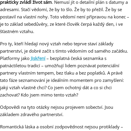
prakticky zvládl život sám
. Nemusí jít o detailní plán s datumy a
adresami. Stačí vědomí, že by to šlo. Že by to přežil. Že by se
postavil na vlastní nohy. Toto vědomí není přípravou na konec –
je to základ sebedůvěry, ze které člověk čerpá každý den, i ve
šťastném vztahu.
Pro ty, kteří hledají nový vztah nebo teprve staví základy
partnerství, je dobré začít s tímto vědomím od samého začátku.
Platformy jako
Jiskření
– bezplatná česká seznamka s
patnáctiletou tradicí – umožňují lidem poznávat potenciální
partnery vlastním tempem, bez tlaku a bez poplatků. A právě
tato fáze seznamování je ideálním momentem pro zamyšlení:
jaký vztah vlastně chci? Co jsem ochotný dát a co si chci
zachovat? Kdo jsem mimo tento vztah?
Odpovědi na tyto otázky nejsou projevem sobectví. Jsou
základem zdravého partnerství.
Romantická láska a osobní zodpovědnost nejsou protiklady –