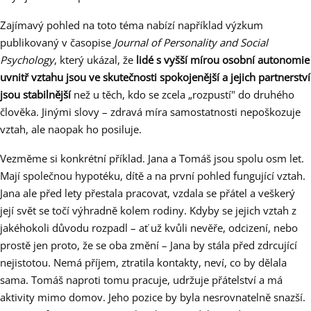
Zajímavý pohled na toto téma nabízí například výzkum
publikovaný v časopise
Journal of Personality and Social
Psychology
, který ukázal, že
lidé s vyšší mírou osobní autonomie
uvnitř vztahu jsou ve skutečnosti spokojenější a jejich partnerství
jsou stabilnější
než u těch, kdo se zcela „rozpustí" do druhého
člověka. Jinými slovy – zdravá míra samostatnosti nepoškozuje
vztah, ale naopak ho posiluje.
Vezměme si konkrétní příklad. Jana a Tomáš jsou spolu osm let.
Mají společnou hypotéku, dítě a na první pohled fungující vztah.
Jana ale před lety přestala pracovat, vzdala se přátel a veškerý
její svět se točí výhradně kolem rodiny. Kdyby se jejich vztah z
jakéhokoli důvodu rozpadl – ať už kvůli nevěře, odcizení, nebo
prostě jen proto, že se oba změní – Jana by stála před zdrcující
nejistotou. Nemá příjem, ztratila kontakty, neví, co by dělala
sama. Tomáš naproti tomu pracuje, udržuje přátelství a má
aktivity mimo domov. Jeho pozice by byla nesrovnatelně snazší.