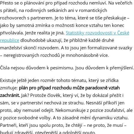
Přesto se o plánování pro případ rozchodu nemluví. Na večeřích
s přáteli, na rodinných setkáních ani v romantických
rozhovorech s partnerem. Je to téma, které se tiše přeskakuje –
jako by samotná zmínka o možnosti konce vztahu ten konec
přivolávala. Jenže realita je jiná.
Statistiky rozvodovosti v České
republice
dlouhodobě ukazují, že přibližně každé druhé
manželství skončí rozvodem. A to jsou jen formalizované svazky
– neregistrovaných rozchodů je mnohonásobně více.
Čísla nejsou důvodem k pesimismu. Jsou důvodem k přemýšlení.
Existuje ještě jeden rozměr tohoto tématu, který se zřídka
zmiňuje:
plán pro případ rozchodu může paradoxně vztah
zachránit.
Jak? Protože člověk, který ví, že by dokázal přežít i
sám, se v partnerství nechová ze strachu. Nesnáší příkoří jen
proto, aby nemusel odejít. Nekomunikuje z pozice zoufalství, ale
z pozice svobodné volby. A to zásadně mění dynamiku vztahu.
Partneři, kteří jsou spolu proto, že chtějí – ne proto, že musí –
budují zdravější, otevřenější a odolnější pouto.