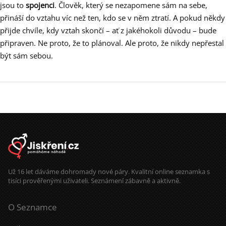
jsou to
spojenci
. Člověk, který se nezapomene sám na sebe,
přináší do vztahu víc než ten, kdo se v něm ztratí. A pokud někdy
přijde chvíle, kdy vztah skončí – ať z jakéhokoli důvodu – bude
připraven. Ne proto, že to plánoval. Ale proto, že nikdy nepřestal
být sám sebou.
Už 16 let dáváme dohromady nové páry. Kvalitní online seznamka s
tisíci prověřenými uživateli. Seznámení zábavně a aktivně.
O Seznamce