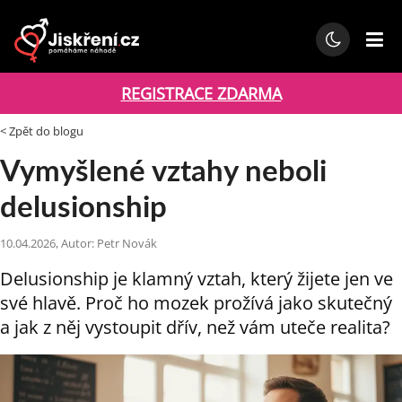
REGISTRACE ZDARMA
< Zpět do blogu
Vymyšlené vztahy neboli
delusionship
10.04.2026, Autor: Petr Novák
Delusionship je klamný vztah, který žijete jen ve
své hlavě. Proč ho mozek prožívá jako skutečný
a jak z něj vystoupit dřív, než vám uteče realita?