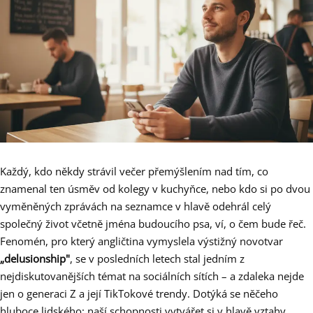
Každý, kdo někdy strávil večer přemýšlením nad tím, co
znamenal ten úsměv od kolegy v kuchyňce, nebo kdo si po dvou
vyměněných zprávách na seznamce v hlavě odehrál celý
společný život včetně jména budoucího psa, ví, o čem bude řeč.
Fenomén, pro který angličtina vymyslela výstižný novotvar
„delusionship"
, se v posledních letech stal jedním z
nejdiskutovanějších témat na sociálních sítích – a zdaleka nejde
jen o generaci Z a její TikTokové trendy. Dotýká se něčeho
hluboce lidského: naší schopnosti vytvářet si v hlavě vztahy,