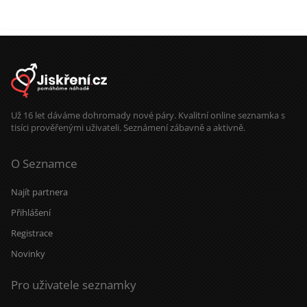
Už 16 let dáváme dohromady nové páry. Kvalitní online seznamka s
tisíci prověřenými uživateli. Seznámení zábavně a aktivně.
O Seznamce
Najít partnera
Přihlášení
Registrace
Novinky
Pro uživatele seznamky