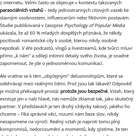
z internetu. Velmi často se objevuje v kontextu takzvaných
paraociálních vztahů
– tedy jednostranných citových vazeb ke
slavným osobnostem, influencerům nebo fiktivním postavám.
Studie publikovaná v časopise
Psychology of Popular Media
ukázala, že až 60 % mladých dospělých přiznává, že někdy
pociťovali romantické city k osobě, kterou nikdy osobně
nepotkali. V éře podcastů, vlogů a livestreamů, kde tvůrci mluví
přímo „k nám" a sdílejí intimní detaily svého života, je snadné
zapomenout, že jde o jednosměrnou komunikaci.
Ale vraťme se k těm „obyčejným" delusionshipům, které se
odehrávají mezi reálnými lidmi. Proč jsou tak lákavé? Odpověď
je možná překvapivě prostá:
protože jsou bezpečné
. Vztah, který
existuje jen v naší hlavě, nás nemůže zklamat tak, jako skutečný
partner. V představách je ten druhý vždycky takový, jakého ho
chceme – říká správné věci, rozumí nám beze slov, nikdy
nezapomene na výročí. Reálný vztah je naproti tomu plný
kompromisů, nedorozumění a momentů, kdy zjistíme, že ten