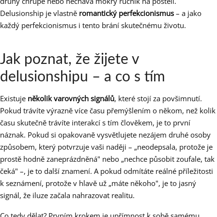
druhý chrupe nebo nechává mokrý ručník na posteli.
Delusionship je vlastně
romantický perfekcionismus
– a jako
každý perfekcionismus i tento brání skutečnému životu.
Jak poznat, že žijete v
delusionshipu – a co s tím
Existuje
několik varovných signálů
, které stojí za povšimnutí.
Pokud trávíte výrazně více času přemýšlením o někom, než kolik
času skutečně trávíte interakcí s tím člověkem, je to první
náznak. Pokud si opakovaně vysvětlujete nezájem druhé osoby
způsobem, který potvrzuje vaši naději – „neodepsala, protože je
prostě hodně zaneprázdněná" nebo „nechce působit zoufale, tak
čeká" –, je to další znamení. A pokud odmítáte reálné příležitosti
k seznámení, protože v hlavě už „máte někoho", je to jasný
signál, že iluze začala nahrazovat realitu.
Co tedy dělat? Prvním krokem je upřímnost k sobě samému.