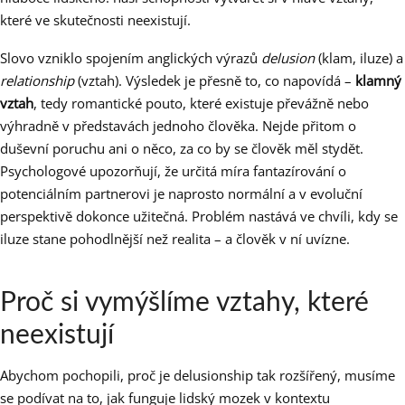
které ve skutečnosti neexistují.
Slovo vzniklo spojením anglických výrazů
delusion
(klam, iluze) a
relationship
(vztah). Výsledek je přesně to, co napovídá –
klamný
vztah
, tedy romantické pouto, které existuje převážně nebo
výhradně v představách jednoho člověka. Nejde přitom o
duševní poruchu ani o něco, za co by se člověk měl stydět.
Psychologové upozorňují, že určitá míra fantazírování o
potenciálním partnerovi je naprosto normální a v evoluční
perspektivě dokonce užitečná. Problém nastává ve chvíli, kdy se
iluze stane pohodlnější než realita – a člověk v ní uvízne.
Proč si vymýšlíme vztahy, které
neexistují
Abychom pochopili, proč je delusionship tak rozšířený, musíme
se podívat na to, jak funguje lidský mozek v kontextu