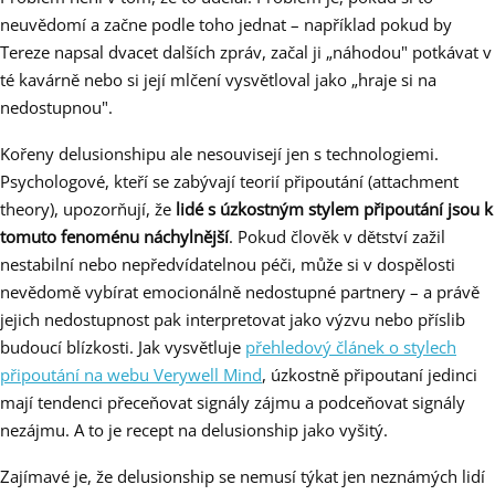
neuvědomí a začne podle toho jednat – například pokud by
Tereze napsal dvacet dalších zpráv, začal ji „náhodou" potkávat v
té kavárně nebo si její mlčení vysvětloval jako „hraje si na
nedostupnou".
Kořeny delusionshipu ale nesouvisejí jen s technologiemi.
Psychologové, kteří se zabývají teorií připoutání (attachment
theory), upozorňují, že
lidé s úzkostným stylem připoutání jsou k
tomuto fenoménu náchylnější
. Pokud člověk v dětství zažil
nestabilní nebo nepředvídatelnou péči, může si v dospělosti
nevědomě vybírat emocionálně nedostupné partnery – a právě
jejich nedostupnost pak interpretovat jako výzvu nebo příslib
budoucí blízkosti. Jak vysvětluje
přehledový článek o stylech
připoutání na webu Verywell Mind
, úzkostně připoutaní jedinci
mají tendenci přeceňovat signály zájmu a podceňovat signály
nezájmu. A to je recept na delusionship jako vyšitý.
Zajímavé je, že delusionship se nemusí týkat jen neznámých lidí