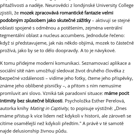
přitažlivosti a naděje. Neurovědci z londýnské University College
zjistili, že
mozek zpracovává romantické fantazie velmi
podobným způsobem jako skutečné zážitky
– aktivují se stejné
oblasti spojené s odměnou a potěšením, zejména ventrální
tegmentální oblast a nucleus accumbens. Jednoduše řečeno:
když si představujeme, jak nás někdo objímá, mozek to částečně
prožívá, jako by se to dělo doopravdy. A to je návykové.
K tomu přidejme moderní komunikaci. Seznamovací aplikace a
sociální sítě nám umožňují sledovat život druhého člověka z
bezpečné vzdálenosti – vidíme jeho fotky, čteme jeho příspěvky,
známe jeho oblíbené písničky –, a přitom s ním nemusíme
promluvit ani slovo. Vzniká tak paradoxní situace:
máme pocit
intimity bez skutečné blízkosti
. Psycholožka Esther Perelová,
autorka knihy
Mating in Captivity
, to popisuje výstižně: „Dnes
máme přístup k více lidem než kdykoli v historii, ale zároveň se
cítíme osamělejší než kdykoli předtím." A právě v té samotě
najde delusionship živnou půdu.