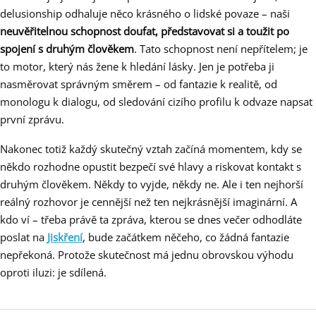
delusionship odhaluje něco krásného o lidské povaze – naši
neuvěřitelnou schopnost doufat, představovat si a toužit po
spojení s druhým člověkem
. Tato schopnost není nepřítelem; je
to motor, který nás žene k hledání lásky. Jen je potřeba ji
nasměrovat správným směrem – od fantazie k realitě, od
monologu k dialogu, od sledování cizího profilu k odvaze napsat
první zprávu.
Nakonec totiž každý skutečný vztah začíná momentem, kdy se
někdo rozhodne opustit bezpečí své hlavy a riskovat kontakt s
druhým člověkem. Někdy to vyjde, někdy ne. Ale i ten nejhorší
reálný rozhovor je cennější než ten nejkrásnější imaginární. A
kdo ví – třeba právě ta zpráva, kterou se dnes večer odhodláte
poslat na
Jiskření
, bude začátkem něčeho, co žádná fantazie
nepřekoná. Protože skutečnost má jednu obrovskou výhodu
oproti iluzi: je sdílená.