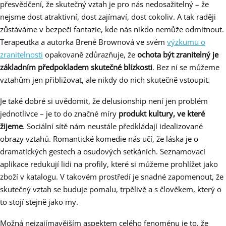
přesvědčení, že skutečný vztah je pro nás nedosažitelný – že
nejsme dost atraktivní, dost zajímaví, dost cokoliv. A tak raději
zůstáváme v bezpečí fantazie, kde nás nikdo nemůže odmítnout.
Terapeutka a autorka Brené Brownová ve svém
výzkumu o
zranitelnosti
opakovaně zdůrazňuje, že
ochota být zranitelný je
základním předpokladem skutečné blízkosti
. Bez ní se můžeme
vztahům jen přibližovat, ale nikdy do nich skutečně vstoupit.
Je také dobré si uvědomit, že delusionship není jen problém
jednotlivce – je to do značné míry
produkt kultury, ve které
žijeme
. Sociální sítě nám neustále předkládají idealizované
obrazy vztahů. Romantické komedie nás učí, že láska je o
dramatických gestech a osudových setkáních. Seznamovací
aplikace redukují lidi na profily, které si můžeme prohlížet jako
zboží v katalogu. V takovém prostředí je snadné zapomenout, že
skutečný vztah se buduje pomalu, trpělivě a s člověkem, který o
to stojí stejně jako my.
Možná nejzajímavějším aspektem celého fenoménu je to, že