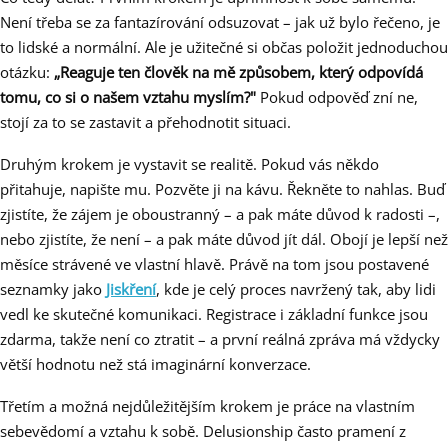
Není třeba se za fantazírování odsuzovat – jak už bylo řečeno, je
to lidské a normální. Ale je užitečné si občas položit jednoduchou
otázku:
„Reaguje ten člověk na mě způsobem, který odpovídá
tomu, co si o našem vztahu myslím?"
Pokud odpověď zní ne,
stojí za to se zastavit a přehodnotit situaci.
Druhým krokem je vystavit se realitě. Pokud vás někdo
přitahuje, napište mu. Pozvěte ji na kávu. Řekněte to nahlas. Buď
zjistíte, že zájem je oboustranný – a pak máte důvod k radosti –,
nebo zjistíte, že není – a pak máte důvod jít dál. Obojí je lepší než
měsíce strávené ve vlastní hlavě. Právě na tom jsou postavené
seznamky jako
Jiskření
, kde je celý proces navržený tak, aby lidi
vedl ke skutečné komunikaci. Registrace i základní funkce jsou
zdarma, takže není co ztratit – a první reálná zpráva má vždycky
větší hodnotu než stá imaginární konverzace.
Třetím a možná nejdůležitějším krokem je práce na vlastním
sebevědomí a vztahu k sobě. Delusionship často pramení z