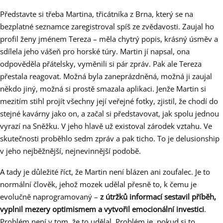
Představte si třeba Martina, třicátníka z Brna, který se na
bezplatné seznamce zaregistroval spíš ze zvědavosti. Zaujal ho
profil ženy jménem Tereza – měla chytrý popis, krásný úsměv a
sdílela jeho vášeň pro horské túry. Martin jí napsal, ona
odpověděla přátelsky, vyměnili si pár zpráv. Pak ale Tereza
přestala reagovat. Možná byla zaneprázdněná, možná ji zaujal
někdo jiný, možná si prostě smazala aplikaci. Jenže Martin si
mezitím stihl projít všechny její veřejné fotky, zjistil, že chodí do
stejné kavárny jako on, a začal si představovat, jak spolu jednou
vyrazí na Sněžku. V jeho hlavě už existoval zárodek vztahu. Ve
skutečnosti proběhlo sedm zpráv a pak ticho. To je delusionship
v jeho nejběžnější, nejnevinnější podobě.
A tady je důležité říct, že Martin není blázen ani zoufalec. Je to
normální člověk, jehož mozek udělal přesně to, k čemu je
evolučně naprogramovaný –
z útržků informací sestavil příběh,
vyplnil mezery optimismem a vytvořil emocionální investici
.
Problém není v tom, že to udělal. Problém je, pokud si to