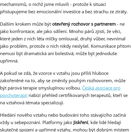
mechanismů, o nichž jsme mluvili - protože k situaci
přistupujeme bez emocionální investice a bez strachu ze ztráty.
Dalším krokem může být
otevřený rozhovor s partnerem
- ne
jako konfrontace, ale jako sdílení. Mnoho párů zjistí, že věci,
které jeden z nich léta mlčky omlouval, druhý vůbec nevnímal
jako problém, protože o nich nikdy neslyšel. Komunikace přitom
nemusí být dramatická ani bolestivá; může být jednoduše
upřímná.
A pokud se zdá, že vzorce v vztahu jsou příliš hluboce
zakořeněné na to, aby se změnily pouhým rozhovorem, může
být párová terapie smysluplnou volbou.
Česká asociace pro
psychoterapii
nabízí přehled certifikovaných terapeutů, kteří se
na vztahová témata specializují.
Hledání nového vztahu nebo budování toho stávajícího začíná
vždy u sebepoznání. Platformy jako
Jiskření
, kde lidé hledají
skutečné spojení a upřímné vztahy, mohou být dobrým místem