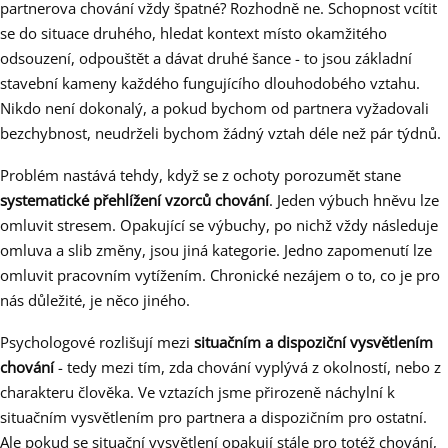
partnerova chování vždy špatné? Rozhodně ne. Schopnost vcítit
se do situace druhého, hledat kontext místo okamžitého
odsouzení, odpouštět a dávat druhé šance - to jsou základní
stavební kameny každého fungujícího dlouhodobého vztahu.
Nikdo není dokonalý, a pokud bychom od partnera vyžadovali
bezchybnost, neudrželi bychom žádný vztah déle než pár týdnů.
Problém nastává tehdy, když se z ochoty porozumět stane
systematické přehlížení vzorců chování
. Jeden výbuch hněvu lze
omluvit stresem. Opakující se výbuchy, po nichž vždy následuje
omluva a slib změny, jsou jiná kategorie. Jedno zapomenutí lze
omluvit pracovním vytížením. Chronické nezájem o to, co je pro
nás důležité, je něco jiného.
Psychologové rozlišují mezi
situačním a dispoziční vysvětlením
chování
- tedy mezi tím, zda chování vyplývá z okolností, nebo z
charakteru člověka. Ve vztazích jsme přirozeně náchylní k
situačním vysvětlením pro partnera a dispozičním pro ostatní.
Ale pokud se situační vysvětlení opakují stále pro totéž chování,