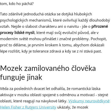
tom, kdo ho páchá?
Tato zdánlivě jednoduchá otázka se dotýká hlubokých
psychologických mechanismů, které ovlivňují každý dlouhodobý
vztah. Nejde o slabost charakteru ani o naivitu - jde o
přirozené
procesy lidské mysli
, které mají svůj evoluční původ, ale v
moderním světě mohou přinášet i značné problémy. Pochopit,
proč to děláme, je prvním krokem k tomu, abychom dokázali
lépe rozlišit, kdy je tolerance zdravá a kdy se z ní stává past.
Mozek zamilovaného člověka
funguje jinak
Věda za posledních dvacet let odhalila, že romantická láska
aktivuje v mozku oblasti spojené s odměnou a motivací - stejné
oblasti, které reagují na návykové látky.
Výzkumy neurovědkyně
Helen Fisher z Rutgers University
ukázaly, že mozek