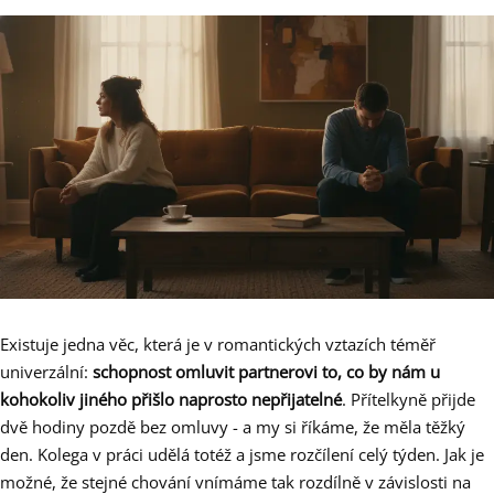
Existuje jedna věc, která je v romantických vztazích téměř
univerzální:
schopnost omluvit partnerovi to, co by nám u
kohokoliv jiného přišlo naprosto nepřijatelné
. Přítelkyně přijde
dvě hodiny pozdě bez omluvy - a my si říkáme, že měla těžký
den. Kolega v práci udělá totéž a jsme rozčílení celý týden. Jak je
možné, že stejné chování vnímáme tak rozdílně v závislosti na