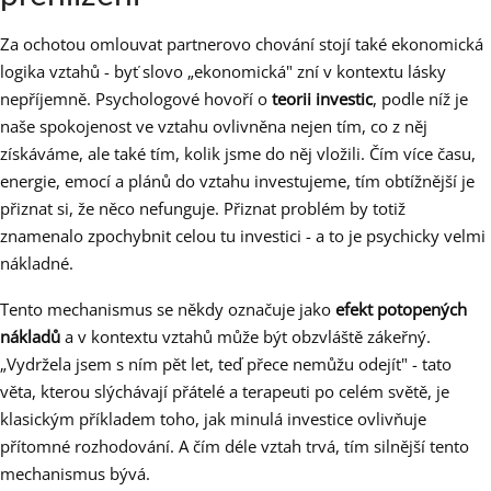
Za ochotou omlouvat partnerovo chování stojí také ekonomická
logika vztahů - byť slovo „ekonomická" zní v kontextu lásky
nepříjemně. Psychologové hovoří o
teorii investic
, podle níž je
naše spokojenost ve vztahu ovlivněna nejen tím, co z něj
získáváme, ale také tím, kolik jsme do něj vložili. Čím více času,
energie, emocí a plánů do vztahu investujeme, tím obtížnější je
přiznat si, že něco nefunguje. Přiznat problém by totiž
znamenalo zpochybnit celou tu investici - a to je psychicky velmi
nákladné.
Tento mechanismus se někdy označuje jako
efekt potopených
nákladů
a v kontextu vztahů může být obzvláště zákeřný.
„Vydržela jsem s ním pět let, teď přece nemůžu odejít" - tato
věta, kterou slýchávají přátelé a terapeuti po celém světě, je
klasickým příkladem toho, jak minulá investice ovlivňuje
přítomné rozhodování. A čím déle vztah trvá, tím silnější tento
mechanismus bývá.