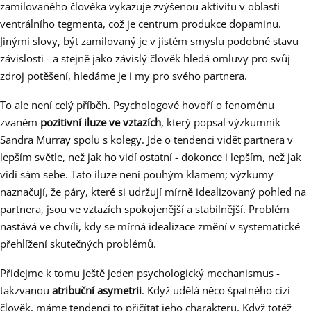
zamilovaného člověka vykazuje zvýšenou aktivitu v oblasti
ventrálního tegmenta, což je centrum produkce dopaminu.
Jinými slovy, být zamilovaný je v jistém smyslu podobné stavu
závislosti - a stejně jako závislý člověk hledá omluvy pro svůj
zdroj potěšení, hledáme je i my pro svého partnera.
To ale není celý příběh. Psychologové hovoří o fenoménu
zvaném
pozitivní iluze ve vztazích
, který popsal výzkumník
Sandra Murray spolu s kolegy. Jde o tendenci vidět partnera v
lepším světle, než jak ho vidí ostatní - dokonce i lepším, než jak
vidí sám sebe. Tato iluze není pouhým klamem; výzkumy
naznačují, že páry, které si udržují mírně idealizovaný pohled na
partnera, jsou ve vztazích spokojenější a stabilnější. Problém
nastává ve chvíli, kdy se mírná idealizace změní v systematické
přehlížení skutečných problémů.
Přidejme k tomu ještě jeden psychologický mechanismus -
takzvanou
atribuční asymetrii
. Když udělá něco špatného cizí
člověk, máme tendenci to přičítat jeho charakteru. Když totéž