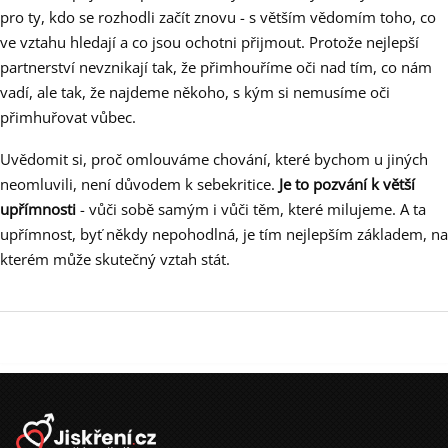
pro ty, kdo se rozhodli začít znovu - s větším vědomím toho, co
ve vztahu hledají a co jsou ochotni přijmout. Protože nejlepší
partnerství nevznikají tak, že přimhouříme oči nad tím, co nám
vadí, ale tak, že najdeme někoho, s kým si nemusíme oči
přimhuřovat vůbec.
Uvědomit si, proč omlouváme chování, které bychom u jiných
neomluvili, není důvodem k sebekritice.
Je to pozvání k větší
upřímnosti
- vůči sobě samým i vůči těm, které milujeme. A ta
upřímnost, byť někdy nepohodlná, je tím nejlepším základem, na
kterém může skutečný vztah stát.