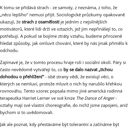
K tomu se přidává strach - ze samoty, z neznáma, z toho, že
„něco lepšího" nemusí přijít. Sociologické průzkumy opakovaně
ukazují, že
strach z osamělosti
je jedním z nejsilnějších
motivátorů, které lidi drží ve vztazích, jež jim nepřinášejí to, co
potřebují. A pokud se bojíme ztráty vztahu, budeme přirozeně
hledat způsoby, jak omluvit chování, které by nás jinak přimělo k
odchodu.
Zajímavé je, že v tomto procesu hraje roli i sociální okolí. Páry si
často nevědomě vytvářejí to, co
by se dalo nazvat „tichou
dohodou o přehlížení"
- obě strany vědí, že existují věci, o
kterých se nemluví, protože mluvit o nich by narušilo křehkou
rovnováhu. Tento vzorec popsala mimo jiné americká rodinná
terapeutka Harriet Lerner ve své knize
The Dance of Anger
-
vztahy mají své vlastní choreografie, do nichž jsme zapojeni, aniž
bychom si to uvědomovali.
Jak ale poznat, kdy přestáváme být tolerantní a začínáme být