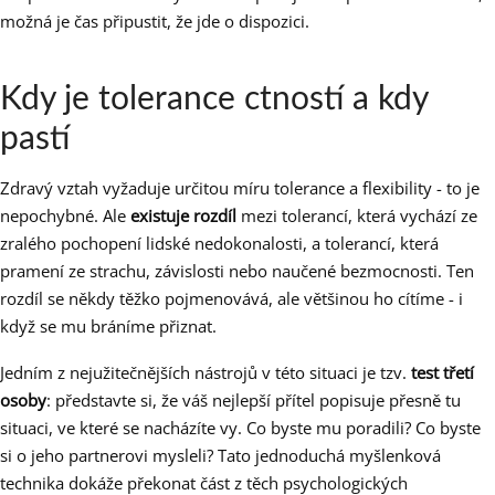
možná je čas připustit, že jde o dispozici.
Kdy je tolerance ctností a kdy
pastí
Zdravý vztah vyžaduje určitou míru tolerance a flexibility - to je
nepochybné. Ale
existuje rozdíl
mezi tolerancí, která vychází ze
zralého pochopení lidské nedokonalosti, a tolerancí, která
pramení ze strachu, závislosti nebo naučené bezmocnosti. Ten
rozdíl se někdy těžko pojmenovává, ale většinou ho cítíme - i
když se mu bráníme přiznat.
Jedním z nejužitečnějších nástrojů v této situaci je tzv.
test třetí
osoby
: představte si, že váš nejlepší přítel popisuje přesně tu
situaci, ve které se nacházíte vy. Co byste mu poradili? Co byste
si o jeho partnerovi mysleli? Tato jednoduchá myšlenková
technika dokáže překonat část z těch psychologických