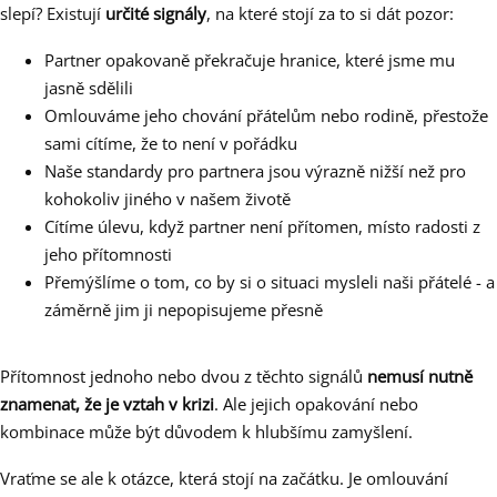
slepí? Existují
určité signály
, na které stojí za to si dát pozor:
Partner opakovaně překračuje hranice, které jsme mu
jasně sdělili
Omlouváme jeho chování přátelům nebo rodině, přestože
sami cítíme, že to není v pořádku
Naše standardy pro partnera jsou výrazně nižší než pro
kohokoliv jiného v našem životě
Cítíme úlevu, když partner není přítomen, místo radosti z
jeho přítomnosti
Přemýšlíme o tom, co by si o situaci mysleli naši přátelé - a
záměrně jim ji nepopisujeme přesně
Přítomnost jednoho nebo dvou z těchto signálů
nemusí nutně
znamenat, že je vztah v krizi
. Ale jejich opakování nebo
kombinace může být důvodem k hlubšímu zamyšlení.
Vraťme se ale k otázce, která stojí na začátku. Je omlouvání