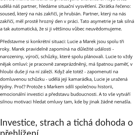
udělá náš partner, hledáme situační vysvětlení. Zkrátka řečeno:
soused, který na nás zakřičí, je hrubián. Partner, který na nás
zakřičí, měl prostě hrozný den v práci. Tato asymetrie je tak silná
a tak automatická, že si ji většinou vůbec neuvědomujeme.
Představme si konkrétní situaci: Lucie a Marek jsou spolu tři
roky. Marek pravidelně zapomíná na důležité události -
narozeniny, výročí, schůzky, které spolu plánovali. Lucie to vždy
nějak omluví: je pracovně zaneprázdněný, má špatnou paměť, v
hloubi duše jí na ní záleží. Když ale totéž - zapomenutí na
domluvenou schůzku - udělá její kamarádka, Lucie je uražená
týdny. Proč? Protože s Markem sdílí společnou historii,
emocionální investici a představu budoucnosti. A to vše vytváří
silnou motivaci hledat omluvy tam, kde by jinak žádné nenašla.
Investice, strach a tichá dohoda o
přehlížení