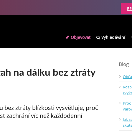
RE
💕 Objevovat
Vyhledávání
Blog
ah na dálku bez ztráty
Obča
Rozp
zvy
Proč
 bez ztráty blízkosti vysvětluje, proč
varo
st zachrání víc než každodenní
Jak s
skut