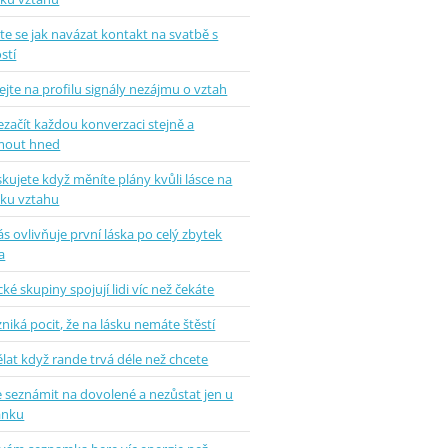
e se jak navázat kontakt na svatbě s
stí
jte na profilu signály nezájmu o vztah
ezačít každou konverzaci stejně a
mout hned
skujete když měníte plány kvůli lásce na
tku vztahu
ás ovlivňuje první láska po celý zbytek
a
ké skupiny spojují lidi víc než čekáte
zniká pocit, že na lásku nemáte štěstí
lat když rande trvá déle než chcete
e seznámit na dovolené a nezůstat jen u
ánku