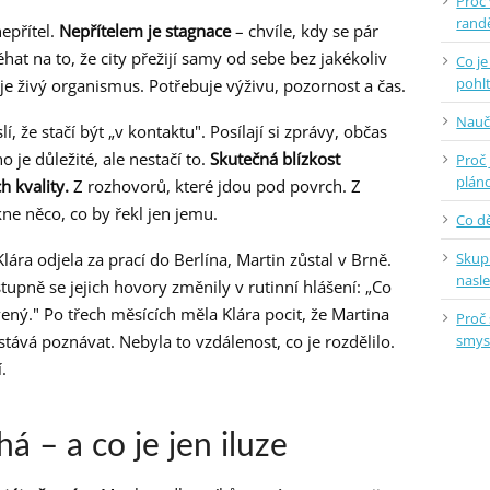
Proč
randě
epřítel.
Nepřítelem je stagnace
– chvíle, kdy se pár
hat na to, že city přežijí samy od sebe bez jakékoliv
Co je
pohlt
 je živý organismus. Potřebuje výživu, pozornost a čas.
Nauč
, že stačí být „v kontaktu". Posílají si zprávy, občas
o je důležité, ale nestačí to.
Skutečná blízkost
Proč 
plán
h kvality.
Z rozhovorů, které jdou pod povrch. Z
e něco, co by řekl jen jemu.
Co dě
Skup
Klára odjela za prací do Berlína, Martin zůstal v Brně.
nasl
tupně se jejich hovory změnily v rutinní hlášení: „Co
navený." Po třech měsících měla Klára pocit, že Martina
Proč 
smys
stává poznávat. Nebyla to vzdálenost, co je rozdělilo.
.
 – a co je jen iluze