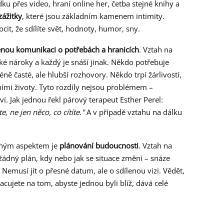
dku přes video, hraní online her, četba stejné knihy a
zážitky
, které jsou základním kamenem intimity.
pocit, že sdílíte svět, hodnoty, humor, sny.
enou komunikaci o potřebách a hranicích
. Vztah na
ké nároky a každý je snáší jinak. Někdo potřebuje
ně časté, ale hlubší rozhovory. Někdo trpí žárlivostí,
lními životy. Tyto rozdíly nejsou problémem –
. Jak jednou řekl párový terapeut Esther Perel:
e, ne jen něco, co cítíte."
A v případě vztahu na dálku
ženým aspektem je
plánování budoucnosti
. Vztah na
žádný plán, kdy nebo jak se situace změní – snáze
emusí jít o přesné datum, ale o sdílenou vizi. Vědět,
acujete na tom, abyste jednou byli blíž, dává celé