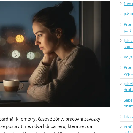
Nenič
Jak 
Proč 
part
Jak 
shon
Když 
Proč 
vyplá
Jak e
dru
Sebe
druh
Jak z
osrdná. Kilometry, časové zóny, pracovní závazky
e postavit mezi dva lidi bariéru, která se zdá
Proč 
začá