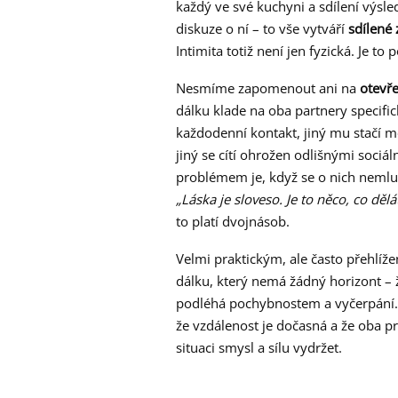
každý ve své kuchyni a sdílení výsle
diskuze o ní – to vše vytváří
sdílené 
Intimita totiž není jen fyzická. Je to 
Nesmíme zapomenout ani na
otevř
dálku klade na oba partnery specific
každodenní kontakt, jiný mu stačí mé
jiný se cítí ohrožen odlišnými sociá
problémem je, když se o nich nemluví
„Láska je sloveso. Je to něco, co dělát
to platí dvojnásob.
Velmi praktickým, ale často přehlí
dálku, který nemá žádný horizont – 
podléhá pochybnostem a vyčerpání. N
že vzdálenost je dočasná a že oba pr
situaci smysl a sílu vydržet.