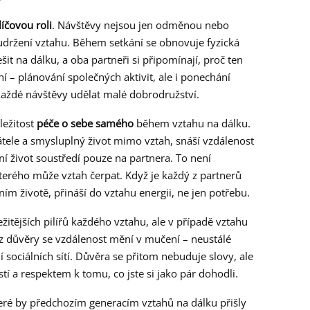
líčovou roli
. Návštěvy nejsou jen odměnou nebo
udržení vztahu. Během setkání se obnovuje fyzická
řešit na dálku, a oba partneři si připomínají, proč ten
ní – plánování společných aktivit, ale i ponechání
každé návštěvy udělat malé dobrodružství.
ležitost
péče o sebe samého
během vztahu na dálku.
přátele a smysluplný život mimo vztah, snáší vzdálenost
lní život soustředí pouze na partnera. To není
kterého může vztah čerpat. Když je každý z partnerů
m životě, přináší do vztahu energii, ne jen potřebu.
žitějších pilířů každého vztahu, ale v případě vztahu
ez důvěry se vzdálenost mění v mučení – neustálé
 sociálních sítí. Důvěra se přitom nebuduje slovy, ale
tí a respektem k tomu, co jste si jako pár dohodli.
teré by předchozím generacím vztahů na dálku přišly