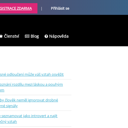
GISTRACE ZDARMA
|
Přihlásit se
Členství
Blog
Nápověda
sné odloučení může váš vztah osvěžit
oznání rozdílu mezi láskou a pouhým
kem
 by člověk neměl ignorovat drobné
vné signály
e seznamovat jako introvert a najít
ečný vztah