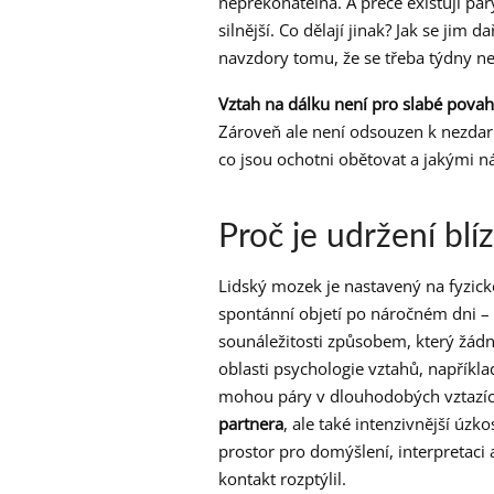
nepřekonatelná. A přece existují páry
silnější. Co dělají jinak? Jak se jim d
navzdory tomu, že se třeba týdny ne
Vztah na dálku není pro slabé pova
Zároveň ale není odsouzen k nezdaru
co jsou ochotni obětovat a jakými ná
Proč je udržení blí
Lidský mozek je nastavený na fyzick
spontánní objetí po náročném dni – t
sounáležitosti způsobem, který žád
oblasti psychologie vztahů, napříkl
mohou páry v dlouhodobých vztazíc
partnera
, ale také intenzivnější úzk
prostor pro domýšlení, interpretaci 
kontakt rozptýlil.