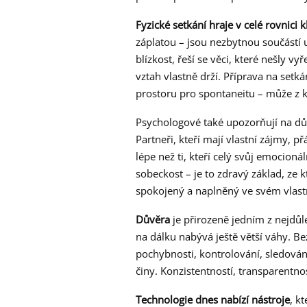
Fyzické setkání hraje v celé rovnici k
záplatou – jsou nezbytnou součástí 
blízkost, řeší se věci, které nešly vy
vztah vlastně drží. Příprava na setká
prostoru pro spontaneitu – může z 
Psychologové také upozorňují na dů
Partneři, kteří mají vlastní zájmy, 
lépe než ti, kteří celý svůj emocioná
sobeckost – je to zdravý základ, ze 
spokojený a naplněný ve svém vlastní
Důvěra
je přirozeně jedním z nejdůle
na dálku nabývá ještě větší váhy. B
pochybnosti, kontrolování, sledování
činy. Konzistentností, transparentnos
Technologie dnes nabízí nástroje
, k