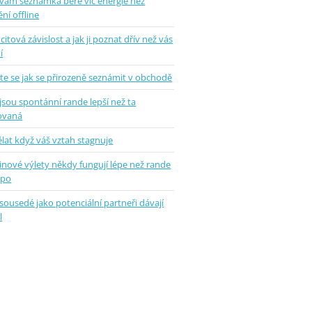
 vám seznamka bere víc energie než
ní offline
 citová závislost a jak ji poznat dřív než vás
í
te se jak se přirozeně seznámit v obchodě
jsou spontánní rande lepší než ta
ovaná
lat když váš vztah stagnuje
inové výlety někdy fungují lépe než rande
epo
sousedé jako potenciální partneři dávají
l