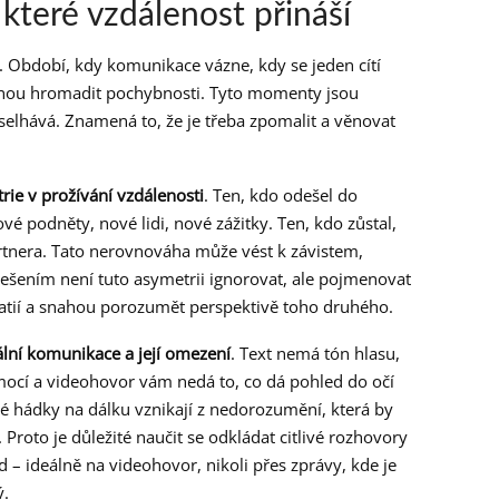
 které vzdálenost přináší
. Období, kdy komunikace vázne, kdy se jeden cítí
nou hromadit pochybnosti. Tyto momenty jsou
selhává. Znamená to, že je třeba zpomalit a věnovat
rie v prožívání vzdálenosti
. Ten, kdo odešel do
é podněty, nové lidi, nové zážitky. Ten, kdo zůstal,
artnera. Tato nerovnováha může vést k závistem,
ešením není tuto asymetrii ignorovat, ale pojmenovat
mpatií a snahou porozumět perspektivě toho druhého.
ální komunikace a její omezení
. Text nemá tón hlasu,
ocí a videohovor vám nedá to, co dá pohled do očí
 hádky na dálku vznikají z nedorozumění, která by
 Proto je důležité naučit se odkládat citlivé rozhovory
d – ideálně na videohovor, nikoli přes zprávy, kde je
ý.