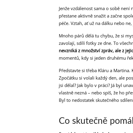
Jenže vzdálenost sama o sobě není n
přestane aktivně snažit a začne spolé
péče. Vztah, ať už na dálku nebo ne,
Mnoho párů dělá tu chybu, že si myslí
zavolají, sdílí fotky ze dne. To všechn
nevzniká z množství zpráv, ale z jejic
momentů, kdy si jeden druhému řekn
Představte si třeba Kláru a Martina. 
Zpočátku si volali každý den, ale pos
jsi dělal? Jak bylo v práci? Já byl u
vlastně nezná – nebo spíš, že ho pře
Byl to nedostatek skutečného sdílení
Co skutečně pomáhá