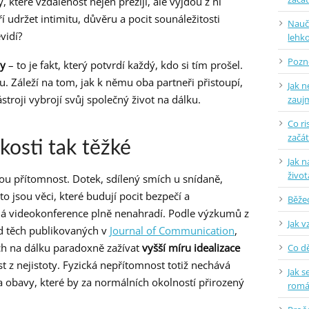
, které vzdálenost nejen přežijí, ale vyjdou z ní
aří udržet intimitu, důvěru a pocit sounáležitosti
Naučt
vidí?
lehko
Pozne
hy
– to je fakt, který potvrdí každý, kdo si tím prošel.
. Záleží na tom, jak k němu oba partneři přistoupí,
Jak n
stroji vybrojí svůj společný život na dálku.
zauj
Co ri
začá
zkosti tak těžké
Jak n
život
ou přítomnost. Dotek, sdílený smích u snídaně,
o jsou věci, které budují pocit bezpečí a
Běžec
ná videokonference plně nenahradí. Podle výzkumů z
Jak v
ad těch publikovaných v
Journal of Communication
,
h na dálku paradoxně zažívat
vyšší míru idealizace
Co dě
ost z nejistoty. Fyzická nepřítomnost totiž nechává
Jak s
a obavy, které by za normálních okolností přirozený
rom