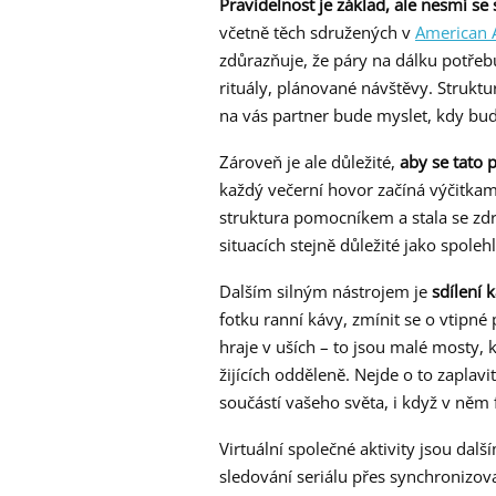
Pravidelnost je základ, ale nesmí se
včetně těch sdružených v
American A
zdůrazňuje, že páry na dálku potřebu
rituály, plánované návštěvy. Struktu
na vás partner bude myslet, kdy bud
Zároveň je ale důležité,
aby se tato 
každý večerní hovor začíná výčitkam
struktura pomocníkem a stala se zdr
situacích stejně důležité jako spolehl
Dalším silným nástrojem je
sdílení 
fotku ranní kávy, zmínit se o vtipné
hraje v uších – to jsou malé mosty,
žijících odděleně. Nejde o to zaplavi
součástí vašeho světa, i když v něm 
Virtuální společné aktivity jsou da
sledování seriálu přes synchronizova