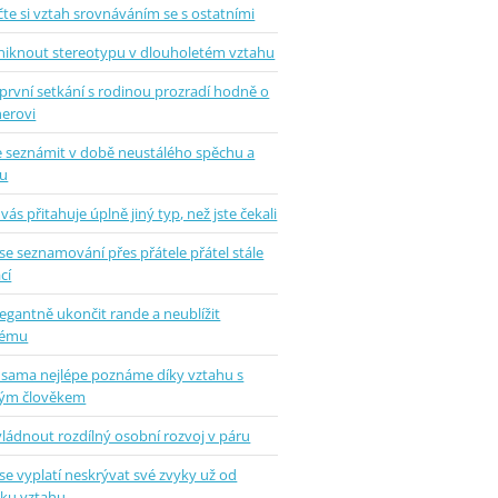
te si vztah srovnáváním se s ostatními
uniknout stereotypu v dlouholetém vztahu
první setkání s rodinou prozradí hodně o
nerovi
se seznámit v době neustálého spěchu a
u
vás přitahuje úplně jiný typ, než jste čekali
se seznamování přes přátele přátel stále
cí
legantně ukončit rande a neublížit
hému
 sama nejlépe poznáme díky vztahu s
ým člověkem
vládnout rozdílný osobní rozvoj v páru
se vyplatí neskrývat své zvyky už od
tku vztahu