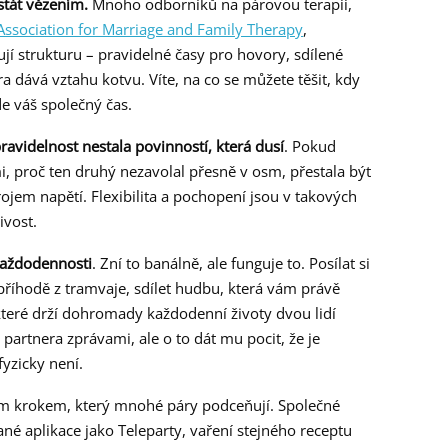
 stát vězením.
Mnoho odborníků na párovou terapii,
ssociation for Marriage and Family Therapy
,
jí strukturu – pravidelné časy pro hovory, sdílené
ra dává vztahu kotvu. Víte, na co se můžete těšit, kdy
e váš společný čas.
pravidelnost nestala povinností, která dusí
. Pokud
i, proč ten druhý nezavolal přesně v osm, přestala být
ojem napětí. Flexibilita a pochopení jsou v takových
ivost.
každodennosti
. Zní to banálně, ale funguje to. Posílat si
 příhodě z tramvaje, sdílet hudbu, která vám právě
 které drží dohromady každodenní životy dvou lidí
t partnera zprávami, ale o to dát mu pocit, že je
fyzicky není.
lším krokem, který mnohé páry podceňují. Společné
né aplikace jako Teleparty, vaření stejného receptu