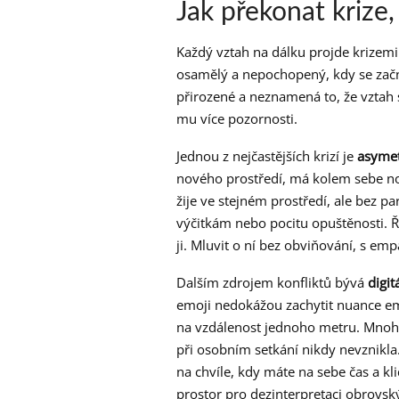
Jak překonat krize,
Každý vztah na dálku projde krizemi
osamělý a nepochopený, kdy se zač
přirozené a neznamená to, že vztah 
mu více pozornosti.
Jednou z nejčastějších krizí je
asymet
nového prostředí, má kolem sebe nov
žije ve stejném prostředí, ale bez p
výčitkám nebo pocitu opuštěnosti. Ř
ji. Mluvit o ní bez obviňování, s e
Dalším zdrojem konfliktů bývá
digit
emoji nedokážou zachytit nuance em
na vzdálenost jednoho metru. Mnohé
při osobním setkání nikdy nevznikla.
na chvíle, kdy máte na sebe čas a kli
prostor pro dezinterpretaci obrovsk