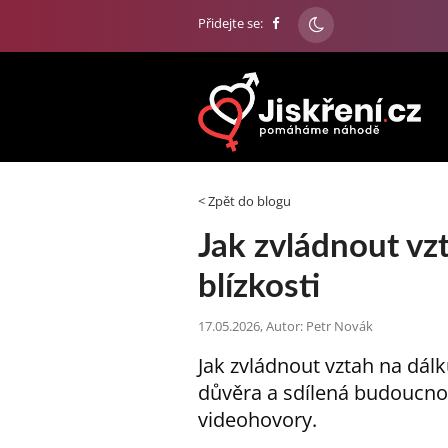
Přidejte se:
< Zpět do blogu
Jak zvládnout vzt
blízkosti
17.05.2026, Autor: Petr Novák
Jak zvládnout vztah na dálku
důvěra a sdílená budoucno
videohovory.