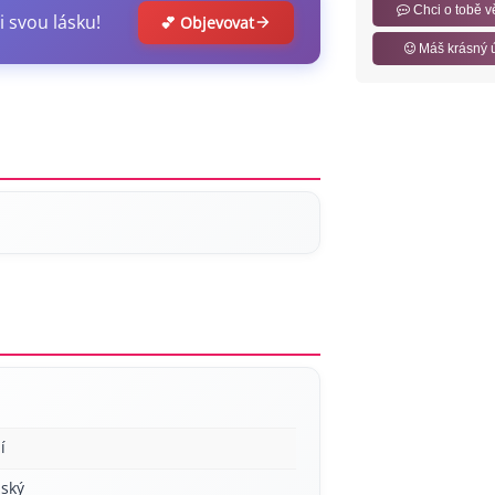
Chci o tobě v
i svou lásku!
💕 Objevovat
Máš krásný 
í
ský