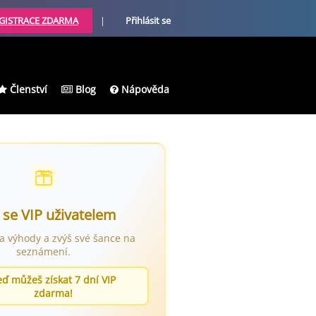
GISTRACE ZDARMA
|
Přihlásit se
Členství
Blog
Nápověda
 se VIP uživatelem
ra výhody a zvýš své šance na
seznámení.
eď můžeš získat 7 dní VIP
zdarma!