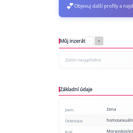
💕
Objevuj další profily a najd
Můj inzerát
<
>
Základní údaje
žena
Jsem:
homosexuáln
Orientace:
Moravskoslez
Kraj: