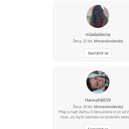
mladaslecna
Žena, 22 let,
Moravskoslezský
Seznámit se
Hannah8659
Žena, 39 let,
Moravskoslezský
Přeji si najít slečnu či ženu,která ví co od 
chce...víc bych nechala na osobním setká
Seznámit se