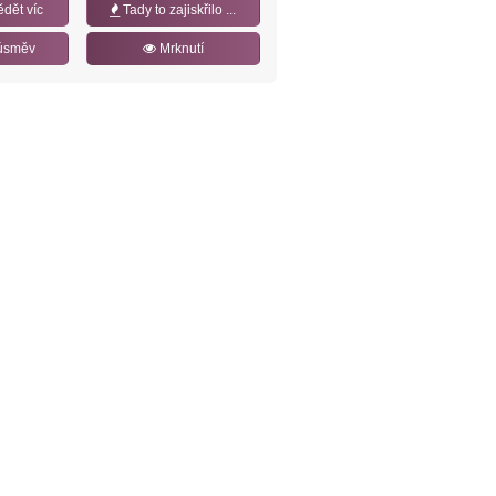
ědět víc
Tady to zajiskřilo ...
úsměv
Mrknutí