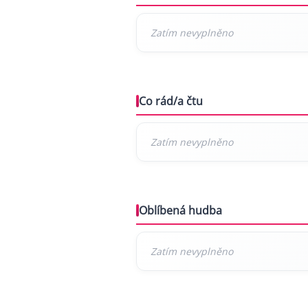
Co rád/a čtu
Oblíbená hudba