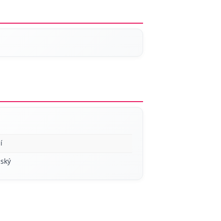
í
ský