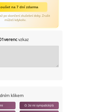
oušet na 7 dní zdarma
až po skončení zkušební doby. Zrušit
můžeš kdykoliv.
01verenc
vzkaz
edním klikem
 mi
Jsi mi sympatický/á