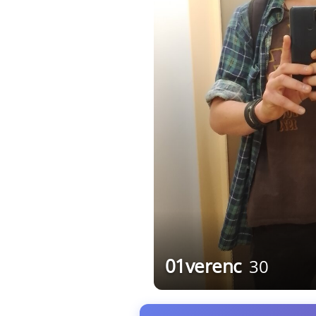
01verenc
30