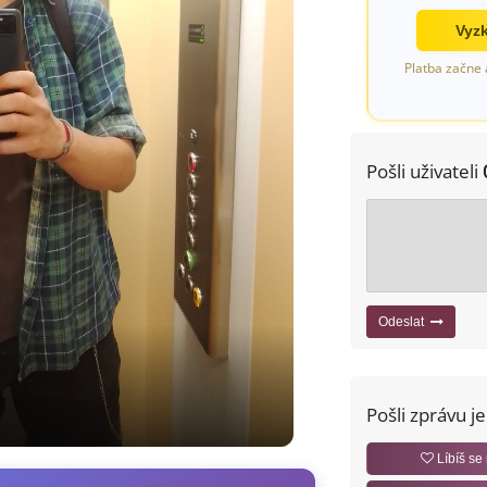
Vyzk
Platba začne 
Pošli uživateli
Odeslat
Pošli zprávu j
Líbíš se