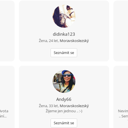
didinka123
Žena, 24 let,
Moravskoslezský
Seznámit se
Andy66
Žena, 33 let,
Moravskoslezský
života
Žijeme jen jednou .. :-)
Nevim
ní...
.. Se
Seznámit se
zodpo