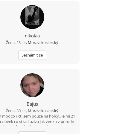
nikolaa
Žena, 23 let,
Moravskoslezský
Seznámit se
Bajus
Žena, 30 let,
Moravskoslezský
 moc co rict..sem pouze na holky.. Je mi 21
m clovek co si rad uziva jak venku v prirode
tak na diskotekach..ale zs vim co je to
vednost..posloucham asi vsechno..miluju