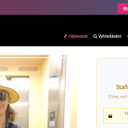
RE
💕 Objevovat
Vyhledávání
Staň
Získej ext
T