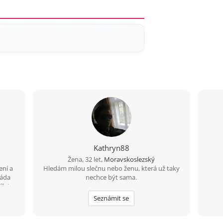
Kathryn88
Žena, 32 let,
Moravskoslezský
ení a
Hledám milou slečnu nebo ženu, která už taky
ráda
nechce být sama.
řata ,
Seznámit se