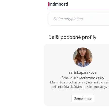
Intimnosti
Další podobné profily
sarinkaparakova
Žena, 23 let,
Moravskoslezský
Mám ráda procházky a výlety, miluju vař
pečení, ráda skládám puzzle i mozaiky, 
poslouchám hudbu různou , mám ráda zví
ráda se koukám na výlety a filmy
Seznámit se