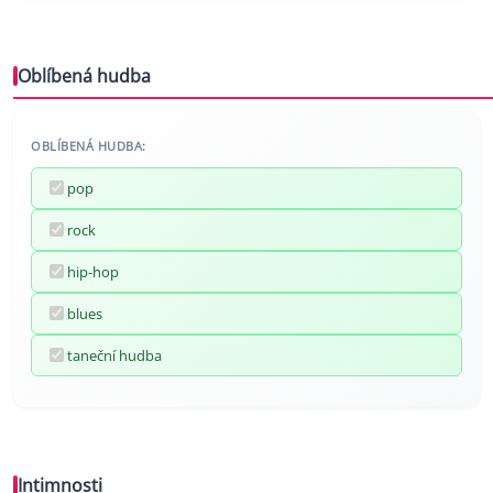
Oblíbená hudba
OBLÍBENÁ HUDBA:
pop
rock
hip-hop
blues
taneční hudba
Intimnosti