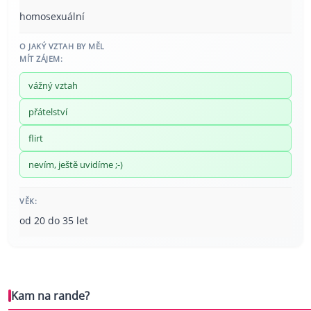
homosexuální
O JAKÝ VZTAH BY MĚL
MÍT ZÁJEM:
vážný vztah
přátelství
flirt
nevím, ještě uvidíme ;-)
VĚK:
od 20 do 35 let
Kam na rande?