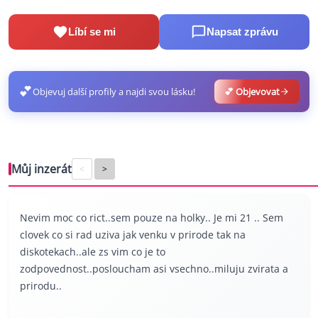
Líbí se mi
Napsat zprávu
💕
Objevuj další profily a najdi svou lásku!
💕 Objevovat
Můj inzerát
<
>
Nevim moc co rict..sem pouze na holky.. Je mi 21 .. Sem
clovek co si rad uziva jak venku v prirode tak na
diskotekach..ale zs vim co je to
zodpovednost..posloucham asi vsechno..miluju zvirata a
prirodu..