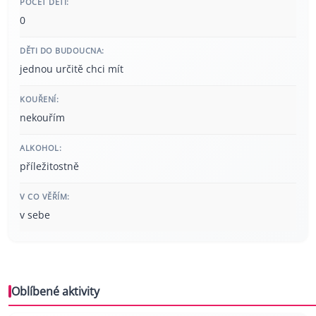
POČET DĚTÍ:
0
DĚTI DO BUDOUCNA:
jednou určitě chci mít
KOUŘENÍ:
nekouřím
ALKOHOL:
příležitostně
V CO VĚŘÍM:
v sebe
Oblíbené aktivity