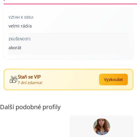
VZTAH K SEXU:
velmi rád/a
ZKUŠENOSTI:
akorát
🎁
Staň se VIP
Vyzkoušet
7 dní zdarma!
Další podobné profily