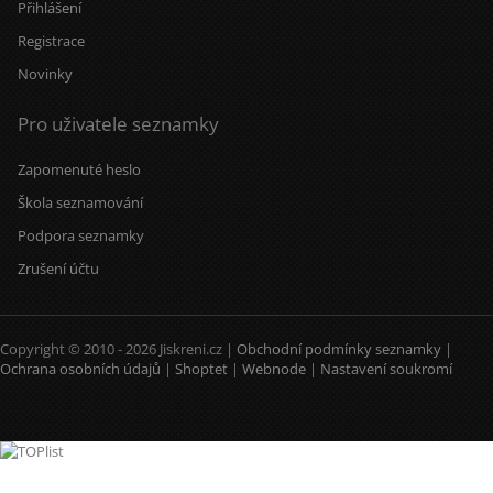
Přihlášení
Registrace
Novinky
Pro uživatele seznamky
Zapomenuté heslo
Škola seznamování
Podpora seznamky
Zrušení účtu
Copyright © 2010 - 2026 Jiskreni.cz |
Obchodní podmínky seznamky
|
Ochrana osobních údajů
|
Shoptet
|
Webnode
|
Nastavení soukromí