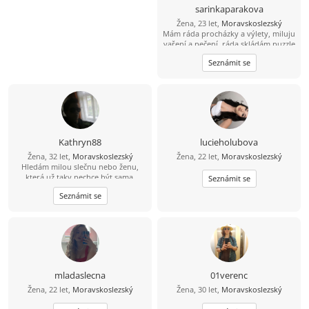
sarinkaparakova
Žena, 23 let,
Moravskoslezský
Mám ráda procházky a výlety, miluju
vaření a pečení, ráda skládám puzzle
i mozaiky, ráda poslouchám hudbu
Seznámit se
různou , mám ráda zvířata , ráda se
koukám na výlety a filmy
Kathryn88
lucieholubova
Žena, 32 let,
Moravskoslezský
Žena, 22 let,
Moravskoslezský
Hledám milou slečnu nebo ženu,
která už taky nechce být sama.
Seznámit se
Seznámit se
mladaslecna
01verenc
Žena, 22 let,
Moravskoslezský
Žena, 30 let,
Moravskoslezský