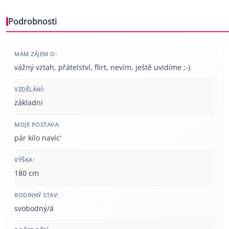
Podrobnosti
MÁM ZÁJEM O:
vážný vztah, přátelství, flirt, nevím, ještě uvidíme ;-)
VZDĚLÁNÍ:
základní
MOJE POSTAVA:
pár kilo navíc'
VÝŠKA:
180 cm
RODINNÝ STAV:
svobodný/á