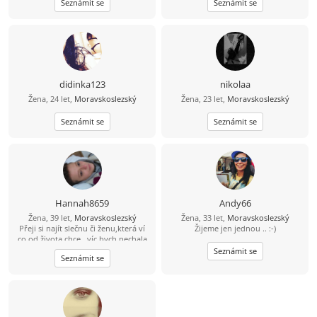
Seznámit se
Seznámit se
didinka123
nikolaa
Žena, 24 let,
Moravskoslezský
Žena, 23 let,
Moravskoslezský
Seznámit se
Seznámit se
Hannah8659
Andy66
Žena, 39 let,
Moravskoslezský
Žena, 33 let,
Moravskoslezský
Přeji si najít slečnu či ženu,která ví
Žijeme jen jednou .. :-)
co od života chce...víc bych nechala
na osobním setkání...
Seznámit se
Seznámit se