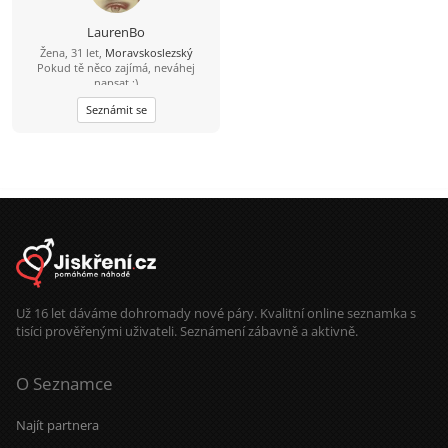
LaurenBo
Žena, 31 let,
Moravskoslezský
Pokud tě něco zajímá, neváhej
napsat :)
Seznámit se
Už 16 let dáváme dohromady nové páry. Kvalitní online seznamka s
tisíci prověřenými uživateli. Seznámení zábavně a aktivně.
O Seznamce
Najít partnera