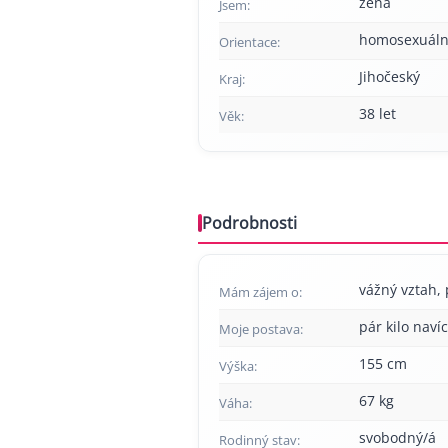
žena
Jsem:
homosexuáln
Orientace:
Jihočeský
Kraj:
38 let
Věk:
Podrobnosti
vážný vztah, p
Mám zájem o:
pár kilo navíc
Moje postava:
155 cm
Výška:
67 kg
Váha:
svobodný/á
Rodinný stav: