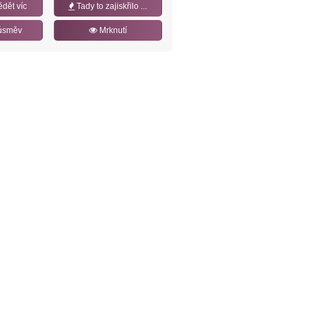
ědět víc
Tady to zajiskřilo ...
úsměv
Mrknutí