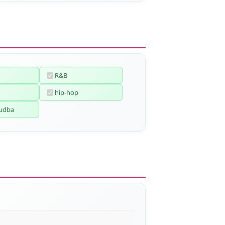
R&B
hip-hop
hudba