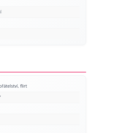
í
řátelství, flirt
'