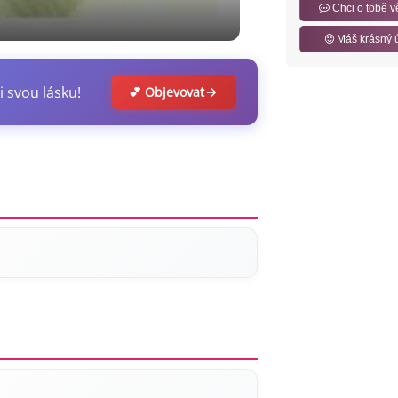
Chci o tobě v
Máš krásný 
i svou lásku!
💕 Objevovat