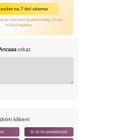
oušet na 7 dní zdarma
až po skončení zkušební doby. Zrušit
můžeš kdykoliv.
Ancaaa
vzkaz
edním klikem
 mi
Jsi mi sympatický/á