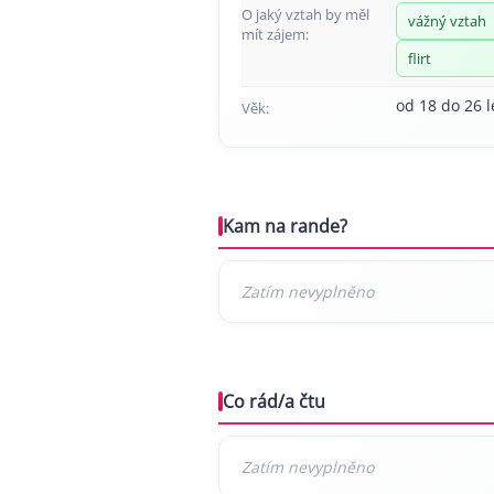
O jaký vztah by měl
vážný vztah
mít zájem:
flirt
od 18 do 26 l
Věk:
Kam na rande?
Co rád/a čtu