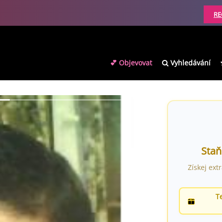
RE
💕 Objevovat
Vyhledávání
Staň
Získej ext
T