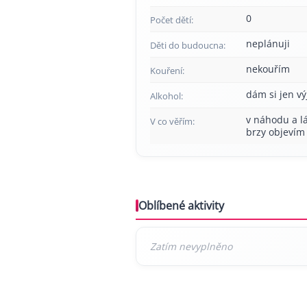
0
Počet dětí:
neplánuji
Děti do budoucna:
nekouřím
Kouření:
dám si jen v
Alkohol:
v náhodu a lá
V co věřím:
brzy objevím 
Oblíbené aktivity