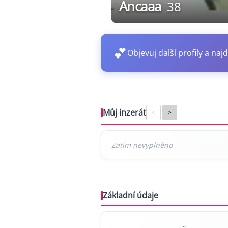
Ancaaa
38
💕
Objevuj další profily a najd
Můj inzerát
<
>
Základní údaje