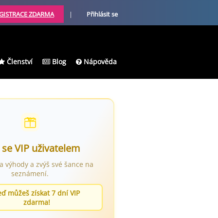
GISTRACE ZDARMA
|
Přihlásit se
Členství
Blog
Nápověda
 se VIP uživatelem
ra výhody a zvýš své šance na
seznámení.
eď můžeš získat 7 dní VIP
zdarma!