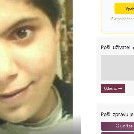
Vyzk
Platba začne 
Pošli uživateli
Odeslat
Pošli zprávu j
Líbíš se