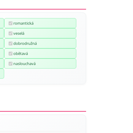
romantická
veselá
dobrodružná
obětavá
naslouchavá