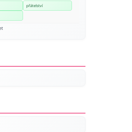
přátelství
et