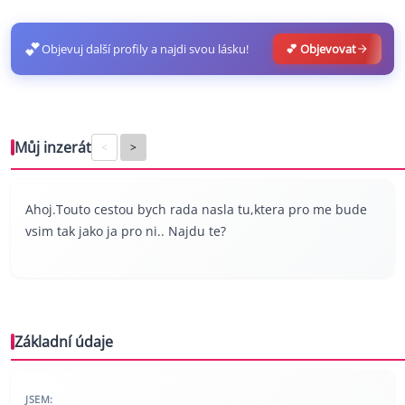
💕
Objevuj další profily a najdi svou lásku!
💕 Objevovat
Můj inzerát
<
>
Ahoj.Touto cestou bych rada nasla tu,ktera pro me bude
vsim tak jako ja pro ni.. Najdu te?
Základní údaje
JSEM: