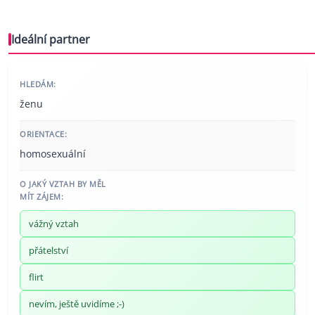
Ideální partner
HLEDÁM:
ženu
ORIENTACE:
homosexuální
O JAKÝ VZTAH BY MĚL
MÍT ZÁJEM:
vážný vztah
přátelství
flirt
nevím, ještě uvidíme ;-)