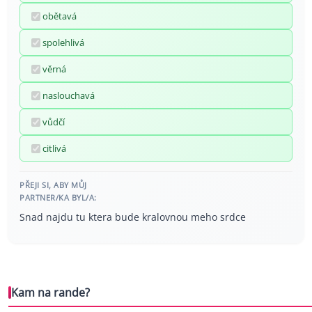
obětavá
spolehlivá
věrná
naslouchavá
vůdčí
citlivá
PŘEJI SI, ABY MŮJ
PARTNER/KA BYL/A:
Snad najdu tu ktera bude kralovnou meho srdce
Kam na rande?