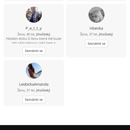
P_e_t_t_y
Irbenka
Žena, 40 let,
Jihočeský
Žena, 37 let,
Jihočeský
Hledám dívku či ženu která mě bude
mít ráda takovou jaká jsem a
Seznámit se
nebude mě chtít měnit.Nemám ráda
Seznámit se
lži a neupřímnost.Chci ještě něco
zažít a ne sedět doma a nebo chodit
jen do práce.Najdu takovou?
LesbickaAmanda
Žena, 37 let,
Jihočeský
Seznámit se