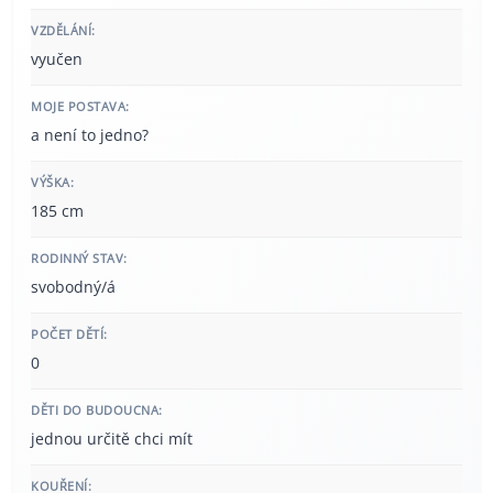
VZDĚLÁNÍ:
vyučen
MOJE POSTAVA:
a není to jedno?
VÝŠKA:
185 cm
RODINNÝ STAV:
svobodný/á
POČET DĚTÍ:
0
DĚTI DO BUDOUCNA:
jednou určitě chci mít
KOUŘENÍ: