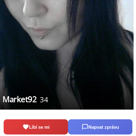
Market92
34
Líbí se mi
Napsat zprávu