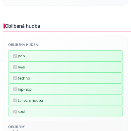
Oblíbená hudba
OBLÍBENÁ HUDBA:
pop
R&B
techno
hip-hop
taneční hudba
soul
OBLÍBENÝ