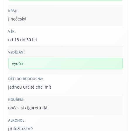
KRAJ:
Jihočeský
VĚK:
od 18 do 30 let
VZDĚLÁNÍ:
vyučen
DĚTI DO BUDOUCNA:
jednou určitě chci mít
KOUŘENÍ:
občas si cigaretu dá
ALKOHOL:
příležitostně