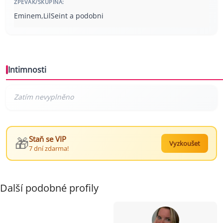
ZPĚVÁK/SKUPINA:
Eminem,LilSeint a podobni
Intimnosti
🎁
Staň se VIP
Vyzkoušet
7 dní zdarma!
Další podobné profily