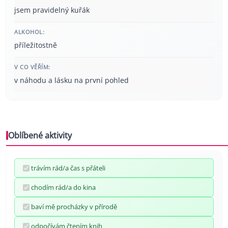
jsem pravidelný kuřák
ALKOHOL:
příležitostně
V CO VĚŘÍM:
v náhodu a lásku na první pohled
Oblíbené aktivity
trávím rád/a čas s přáteli
chodím rád/a do kina
baví mě procházky v přírodě
odpočívám čtením knih