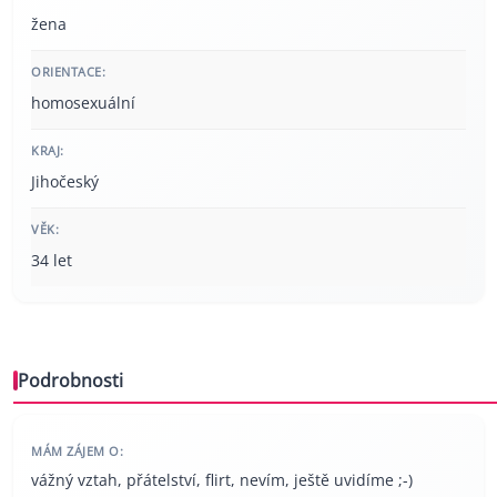
žena
ORIENTACE:
homosexuální
KRAJ:
Jihočeský
VĚK:
34 let
Podrobnosti
MÁM ZÁJEM O:
vážný vztah, přátelství, flirt, nevím, ještě uvidíme ;-)