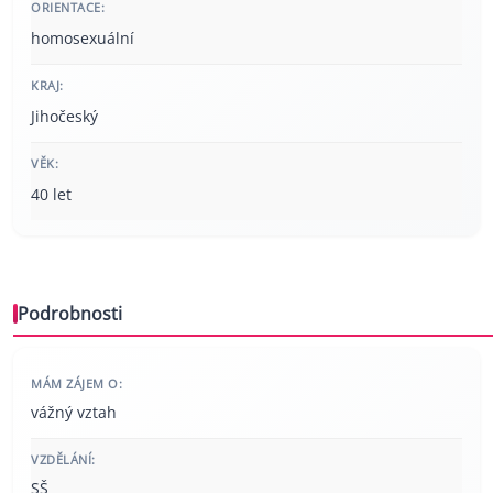
ORIENTACE:
homosexuální
KRAJ:
Jihočeský
VĚK:
40 let
Podrobnosti
MÁM ZÁJEM O:
vážný vztah
VZDĚLÁNÍ:
SŠ