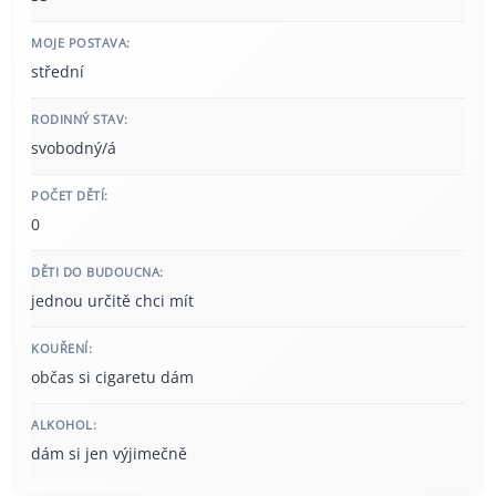
MOJE POSTAVA:
střední
RODINNÝ STAV:
svobodný/á
POČET DĚTÍ:
0
DĚTI DO BUDOUCNA:
jednou určitě chci mít
KOUŘENÍ:
občas si cigaretu dám
ALKOHOL:
dám si jen výjimečně