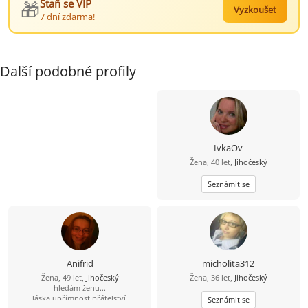
🎁
Staň se VIP
Vyzkoušet
7 dní zdarma!
Další podobné profily
IvkaOv
Žena, 40 let,
Jihočeský
Seznámit se
Anifrid
micholita312
Žena, 49 let,
Jihočeský
Žena, 36 let,
Jihočeský
hledám ženu...
láska,upřímnost,přátelství.
Seznámit se