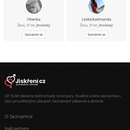
Irbenka
LesbickaAmanda
Žena, 37 let,
Jihočeský
Žena, 37 let,
Jihočeský
Seznámit se
Seznámit se
Už 16 let dáváme dohromady nové páry. Kvalitní online seznamka s
tisíci prověřenými uživateli. Seznámení zábavně a aktivně.
O Seznamce
Najít partnera