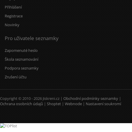
Přihlášení
Registrace
Novinky
Pro uživatele seznamky
Zapomenuté heslo
Škola seznamování
Podpora seznamky
Zrušení účtu
Copyright © 2010 - 2026 Jiskreni.cz |
Obchodní podmínky seznamky
|
Ochrana osobních údajů
|
Shoptet
|
Webnode
|
Nastavení soukromí