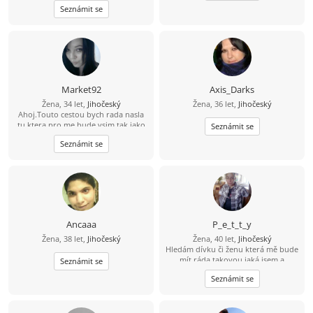
Seznámit se
Market92
Axis_Darks
Žena, 34 let,
Jihočeský
Žena, 36 let,
Jihočeský
Ahoj.Touto cestou bych rada nasla
tu,ktera pro me bude vsim tak jako
Seznámit se
ja pro ni.. Najdu te?
Seznámit se
Ancaaa
P_e_t_t_y
Žena, 38 let,
Jihočeský
Žena, 40 let,
Jihočeský
Hledám dívku či ženu která mě bude
mít ráda takovou jaká jsem a
Seznámit se
nebude mě chtít měnit.Nemám ráda
Seznámit se
lži a neupřímnost.Chci ještě něco
zažít a ne sedět doma a nebo chodit
jen do práce.Najdu takovou?