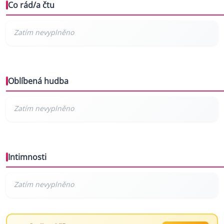
Co rád/a čtu
Oblíbená hudba
Intimnosti