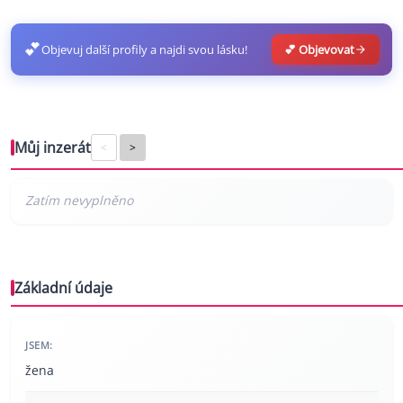
💕
Objevuj další profily a najdi svou lásku!
💕 Objevovat
Můj inzerát
<
>
Základní údaje
JSEM:
žena