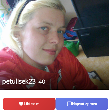
petulisek23
40
Líbí se mi
Napsat zprávu