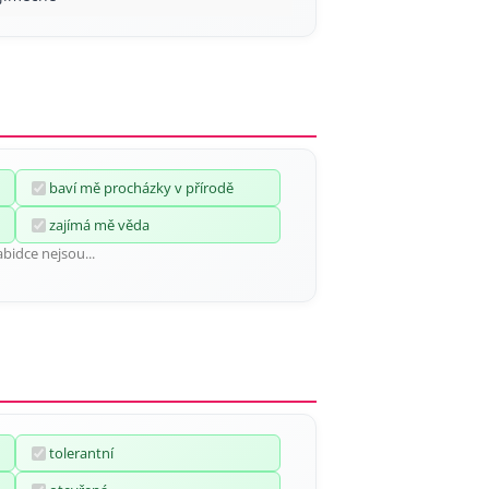
baví mě procházky v přírodě
zajímá mě věda
abidce nejsou...
tolerantní