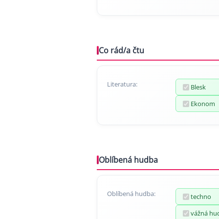
Co rád/a čtu
Literatura:
Blesk
Ekonom
Oblíbená hudba
Oblíbená hudba:
techno
vážná hu