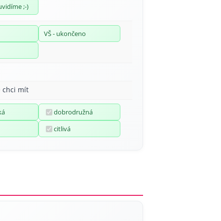
uvidíme ;-)
VŠ - ukončeno
 chci mít
ká
dobrodružná
citlivá