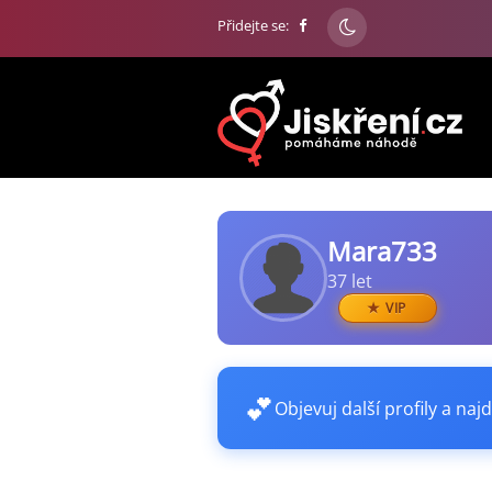
Přidejte se:
Mara733
37 let
VIP
💕
Objevuj další profily a najd