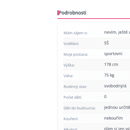
Podrobnosti
nevím, ještě 
Mám zájem o:
SŠ
Vzdělání:
sportovní
Moje postava:
178 cm
Výška:
75 kg
Váha:
svobodný/á
Rodinný stav:
0
Počet dětí:
jednou určitě
Děti do budoucna:
nekouřím
Kouření:
dám si jen v
Alkohol: