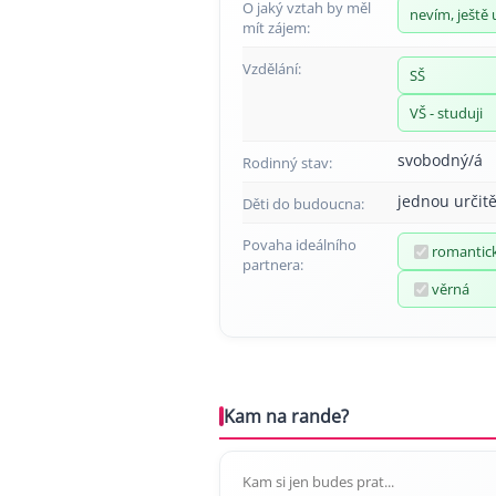
O jaký vztah by měl
nevím, ještě 
mít zájem:
Vzdělání:
SŠ
VŠ - studuji
svobodný/á
Rodinný stav:
jednou určitě
Děti do budoucna:
Povaha ideálního
romantic
partnera:
věrná
Kam na rande?
Kam si jen budes prat...