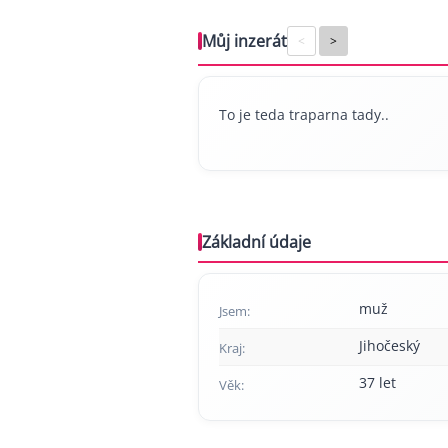
Můj inzerát
<
>
To je teda traparna tady..
Základní údaje
muž
Jsem:
Jihočeský
Kraj:
37 let
Věk: