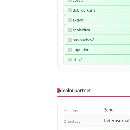
veselá
dobrodružná
aktivní
spolehlivá
naslouchavá
impulsivní
citlivá
Ideální partner
ženu
Hledám:
heterosexuál
Orientace: