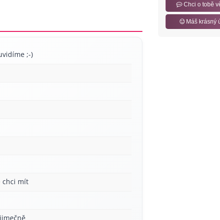
Chci o tobě v
Máš krásný 
uvidíme ;-)
 chci mít
ýjimečně