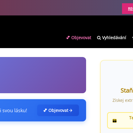
RE
💕 Objevovat
Vyhledávání
Staň
Získej ext
i svou lásku!
💕 Objevovat
T