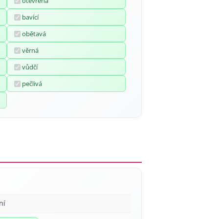
otevřená
bavící
obětavá
věrná
vůdčí
pečlivá
ní