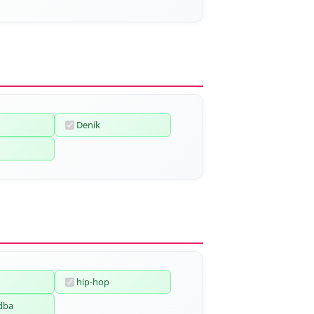
Deník
hip-hop
dba