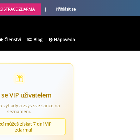
GISTRACE ZDARMA
|
Přihlásit se
Členství
Blog
Nápověda
 se VIP uživatelem
ra výhody a zvýš své šance na
seznámení.
eď můžeš získat 7 dní VIP
zdarma!