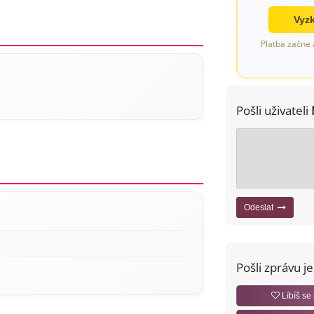
Vyzk
Platba začne 
Pošli uživateli
Odeslat
Pošli zprávu j
Líbíš se