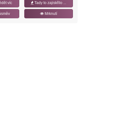
ědět víc
Tady to zajiskřilo ...
úsměv
Mrknutí