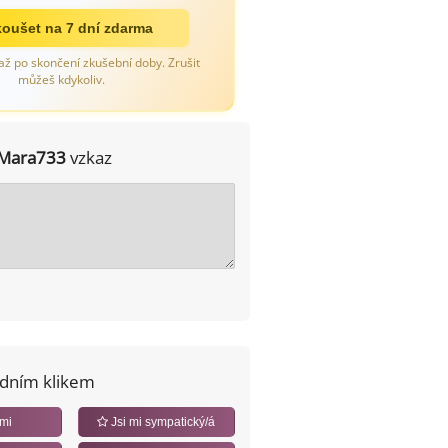
oušet na 7 dní zdarma
až po skončení zkušební doby. Zrušit
můžeš kdykoliv.
Mara733
vzkaz
edním klikem
 mi
Jsi mi sympatický/á