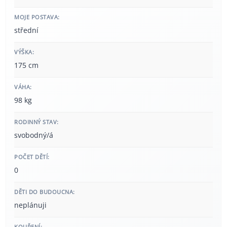
MOJE POSTAVA:
střední
VÝŠKA:
175 cm
VÁHA:
98 kg
RODINNÝ STAV:
svobodný/á
POČET DĚTÍ:
0
DĚTI DO BUDOUCNA:
neplánuji
KOUŘENÍ: