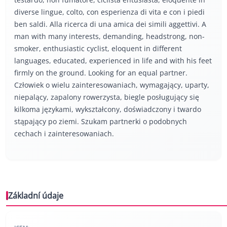
diverse lingue, colto, con esperienza di vita e con i piedi
ben saldi. Alla ricerca di una amica dei simili aggettivi. A
man with many interests, demanding, headstrong, non-
smoker, enthusiastic cyclist, eloquent in different
languages, educated, experienced in life and with his feet
firmly on the ground. Looking for an equal partner.
Człowiek o wielu zainteresowaniach, wymagający, uparty,
niepalący, zapalony rowerzysta, biegle posługujący się
kilkoma językami, wykształcony, doświadczony i twardo
stąpający po ziemi. Szukam partnerki o podobnych
cechach i zainteresowaniach.
Základní údaje