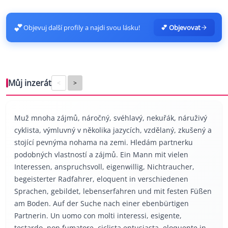
💕
Objevuj další profily a najdi svou lásku!
💕 Objevovat
Můj inzerát
<
>
Muž mnoha zájmů, náročný, svéhlavý, nekuřák, náruživý
cyklista, výmluvný v několika jazycích, vzdělaný, zkušený a
stojící pevnýma nohama na zemi. Hledám partnerku
podobných vlastností a zájmů. Ein Mann mit vielen
Interessen, anspruchsvoll, eigenwillig, Nichtraucher,
begeisterter Radfahrer, eloquent in verschiedenen
Sprachen, gebildet, lebenserfahren und mit festen Füßen
am Boden. Auf der Suche nach einer ebenbürtigen
Partnerin. Un uomo con molti interessi, esigente,
testardo, non fumatore, ciclista entusiasta, eloquente in