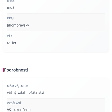
JSEM:
muž
KRAJ:
Jihomoravský
VĚK:
61 let
Podrobnosti
MÁM ZÁJEM O:
vážný vztah, přátelství
VZDĚLÁNÍ:
VŠ - ukončeno