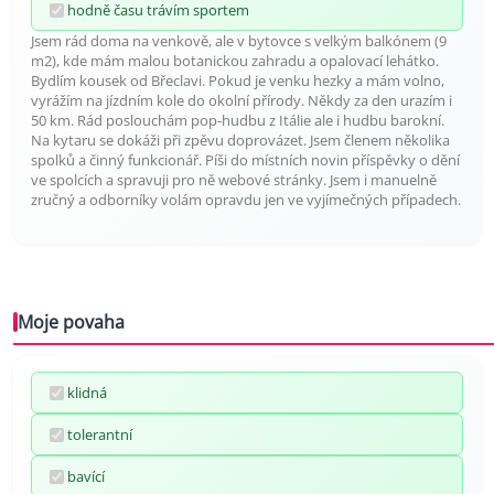
hodně času trávím sportem
Jsem rád doma na venkově, ale v bytovce s velkým balkónem (9
m2), kde mám malou botanickou zahradu a opalovací lehátko.
Bydlím kousek od Břeclavi. Pokud je venku hezky a mám volno,
vyrážím na jízdním kole do okolní přírody. Někdy za den urazím i
50 km. Rád poslouchám pop-hudbu z Itálie ale i hudbu barokní.
Na kytaru se dokáži při zpěvu doprovázet. Jsem členem několika
spolků a činný funkcionář. Píši do místních novin příspěvky o dění
ve spolcích a spravuji pro ně webové stránky. Jsem i manuelně
zručný a odborníky volám opravdu jen ve vyjímečných případech.
Moje povaha
klidná
tolerantní
bavící