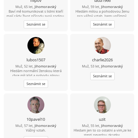
filipov
lada1966
Muž, 65 let,
Jihomoravský
Muž, 59 let,
Jihomoravský
Baví mě komunikovat s lidmi kteří
Hledám milou a pohodovou ženu
mají rády život přírodu svoji rodinu.
pro vážný vztah. Jsem upřímný,
Mám rád činnost která potěší
spolehlivý a mám rád přírodu i
Seznámit se
Seznámit se
pomůže....
obyčejné radosti života.Rád bych
našel partnerku, se kterou budeme
sdílet volný čas, zážitky, rodinu i
každodenní chvíle.
lubos1507
charlie2026
Muž, 52 let,
Jihomoravský
Muž, 53 let,
Jihomoravský
Hledám normální ženskou která
chce mít klid a pohodu plnou
Seznámit se
smíchu. Hlavně ať nelže .
Seznámit se
10pavel10
uzit
Muž, 57 let,
Jihomoravský
Muž, 55 let,
Jihomoravský
Vážný vztah.
Hledam jen to co ostatni a vim,ze ke
stesti nevedou zkratky.