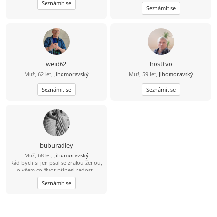
Seznámit se
Seznámit se
weid62
hosttvo
Muž, 62 let,
Jihomoravský
Muž, 59 let,
Jihomoravský
Seznámit se
Seznámit se
buburadley
Muž, 68 let,
Jihomoravský
Rád bych si jen psal se zralou ženou,
o všem co život přinesl radosti,
zklamání - i o sexu a zkušenostech s
Seznámit se
partnery, Touhách a tajných
nesplněných přáních - zatím však jen
přítele na písmencích.