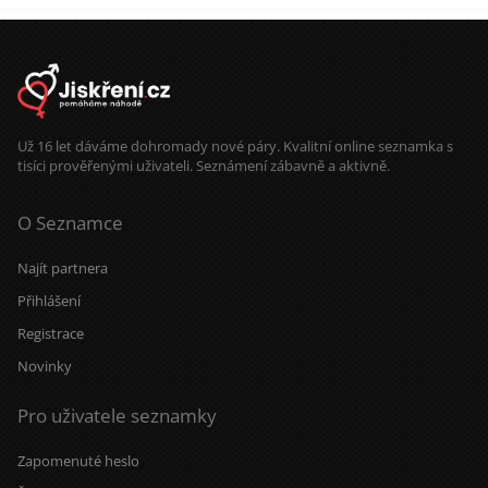
Už 16 let dáváme dohromady nové páry. Kvalitní online seznamka s
tisíci prověřenými uživateli. Seznámení zábavně a aktivně.
O Seznamce
Najít partnera
Přihlášení
Registrace
Novinky
Pro uživatele seznamky
Zapomenuté heslo