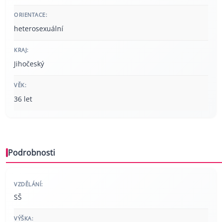
ORIENTACE:
heterosexuální
KRAJ:
Jihočeský
VĚK:
36 let
Podrobnosti
VZDĚLÁNÍ:
SŠ
VÝŠKA: