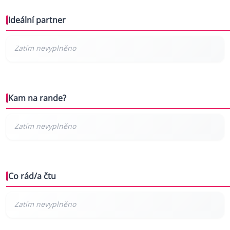
Ideální partner
Kam na rande?
Co rád/a čtu