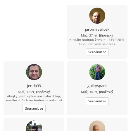
jaromirvalicek
Muž, 37 let,
Jihočeský
Hledám hodnou ženskou 733102007.
Budu rád když se ozveš
Seznámit se
jenda39
guiltyspark
Muž, 39 let,
Jihočeský
Muž, 38 let,
Jihočeský
Ahojky, jsem úplně normální chlap,
myslím si, že jsem hodný a spolehliví
Seznámit se
a že nezkazím žádnou srandu.
Seznámit se
Hledám k sobě partnerku na
společnou a pohodovou cestu
životem. Malé dítě není
překážkou????