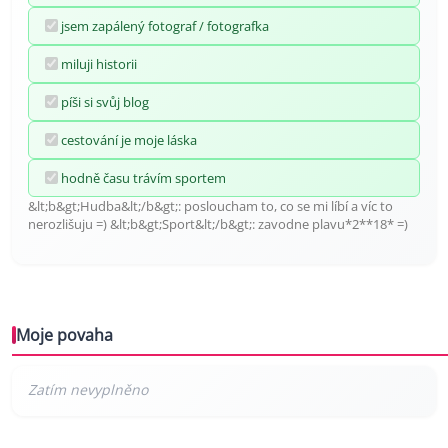
jsem zapálený fotograf / fotografka
miluji historii
píši si svůj blog
cestování je moje láska
hodně času trávím sportem
&lt;b&gt;Hudba&lt;/b&gt;: posloucham to, co se mi líbí a víc to
nerozlišuju =) &lt;b&gt;Sport&lt;/b&gt;: zavodne plavu*2**18* =)
Moje povaha