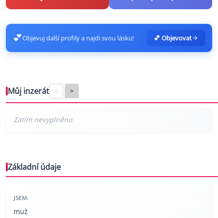
💕
Objevuj další profily a najdi svou lásku!
💕 Objevovat
Můj inzerát
<
>
Základní údaje
JSEM:
muž