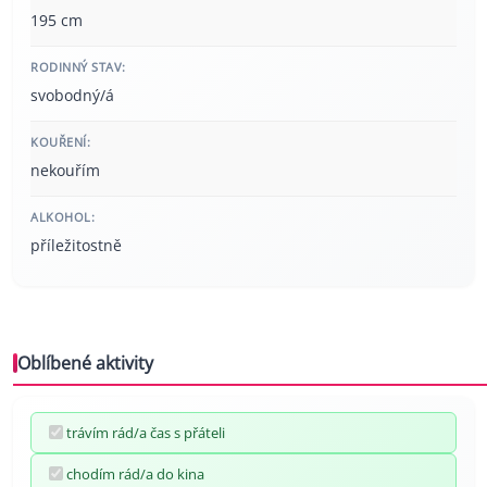
195 cm
RODINNÝ STAV:
svobodný/á
KOUŘENÍ:
nekouřím
ALKOHOL:
příležitostně
Oblíbené aktivity
trávím rád/a čas s přáteli
chodím rád/a do kina