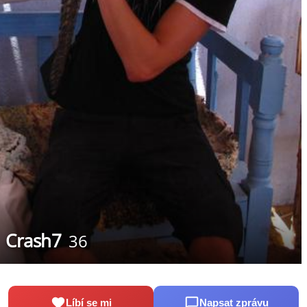
Crash7
36
Líbí se mi
Napsat zprávu