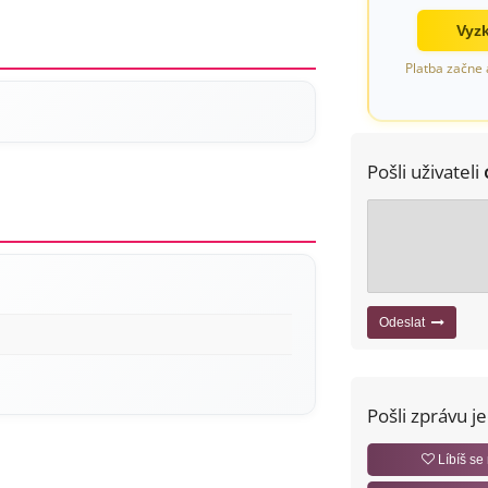
Vyzk
Platba začne 
Pošli uživateli
Odeslat
Pošli zprávu j
Líbíš se