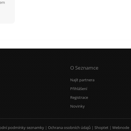
tem
O Seznamce
Najít partnera
Přihlášení
Registrace
Novinky
odní podmínky seznamky
|
Ochrana osobních údajů
|
Shoptet
|
Webnode