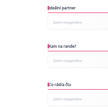
Ideální partner
Kam na rande?
Co rád/a čtu