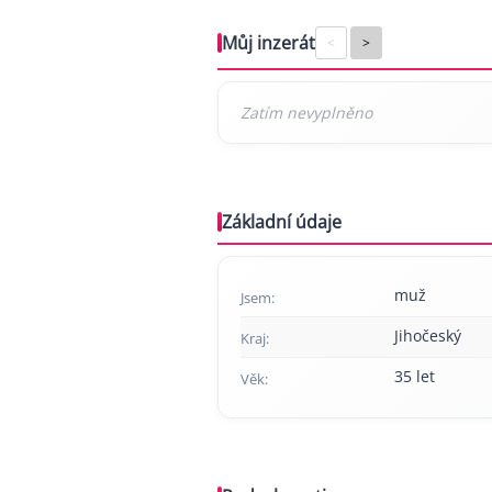
Můj inzerát
<
>
Základní údaje
muž
Jsem:
Jihočeský
Kraj:
35 let
Věk: