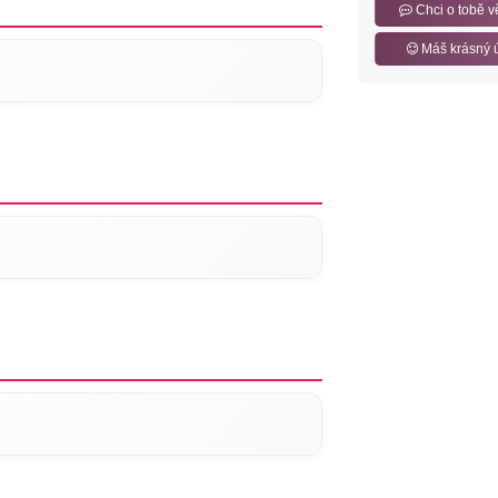
Chci o tobě v
Máš krásný 