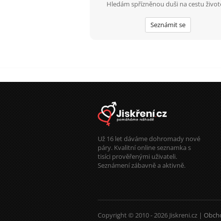
Hledám spřízněnou duši na cestu živo
Seznámit se
Už 16 let dáváme dohromady nové
páry. Kvalitní online seznamka s
tisíci prověřenými uživateli.
Seznámení zábavně a aktivně.
Copyright © 2010 - 2026 Jiskreni.cz |
Obch