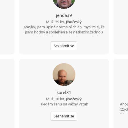
jenda39
Muž, 39 let,
Jihočeský
Ahojky, jsem úplně normální chlap, myslím si, že
jsem hodný a spolehliví a že nezkazím žádnou
srandu. Hledám k sobě partnerku na společnou
a pohodovou cestu životem. Malé dítě není
Seznámit se
překážkou????
karel31
Muž, 38 let,
Jihočeský
Hledám ženu na vážný vztah
Ahoj
(25-
Děde
Seznámit se
žel