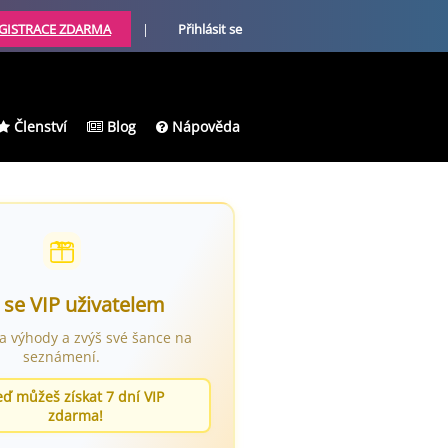
GISTRACE ZDARMA
|
Přihlásit se
Členství
Blog
Nápověda
 se VIP uživatelem
ra výhody a zvýš své šance na
seznámení.
eď můžeš získat 7 dní VIP
zdarma!