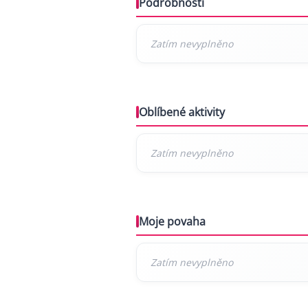
Podrobnosti
Oblíbené aktivity
Moje povaha