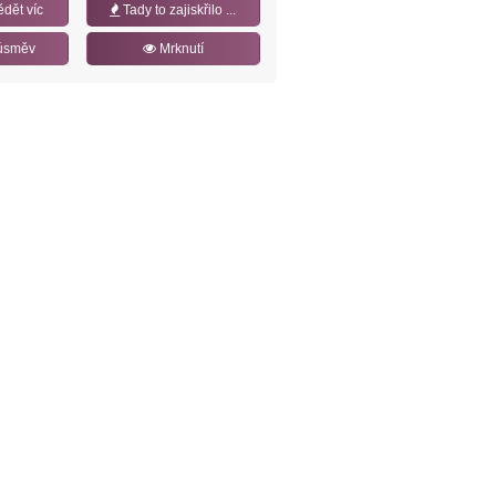
ědět víc
Tady to zajiskřilo ...
úsměv
Mrknutí