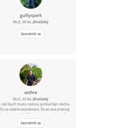
guiltyspark
Muž, 38 let,
Jihočeský
Seznámit se
anthre
Muž, 33 let,
Jihočeský
, rád bych touto cestou potkal fajn slečnu
35) na reálné seznámení. Že se sice jmenuji
k, ale ve svých 33 letech mám do starého
eza ještě daleko. ???? Bydlím a funguju v
Seznámit se
oblasti Třeboň – Trhové Sviny – České