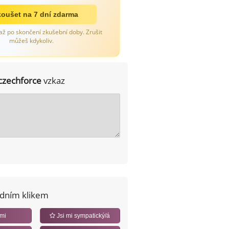
oušet na 7 dní zdarma
až po skončení zkušební doby. Zrušit
můžeš kdykoliv.
czechforce
vzkaz
edním klikem
 mi
Jsi mi sympatický/á