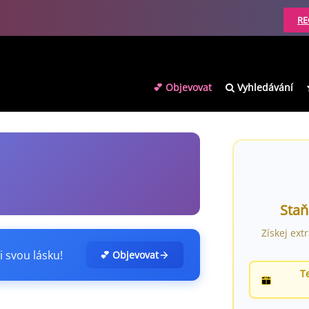
RE
💕 Objevovat
Vyhledávání
Staň
Získej ext
i svou lásku!
💕 Objevovat
T