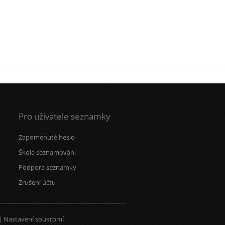
Pro uživatele seznamky
Zapomenuté heslo
Škola seznamování
Podpora seznamky
Zrušení účtu
|
Nastavení soukromí