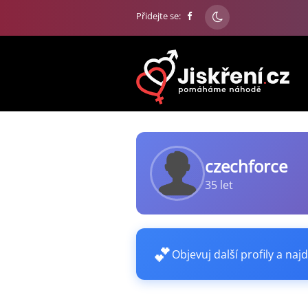
Přidejte se:
czechforce
35 let
💕
Objevuj další profily a najd