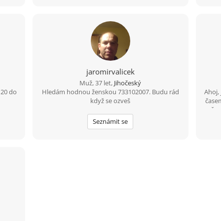
Bud
parť
ne
spol
raděj
je ča
d
zaj
jaromirvalicek
přir
Muž, 37 let,
Jihočeský
spo
 20 do
Hledám hodnou ženskou 733102007. Budu rád
mlčet
Ahoj,
když se ozveš
časem
po p
už p
spíš 
Seznámit se
kutím
cíle.
a lid
sp
obyče