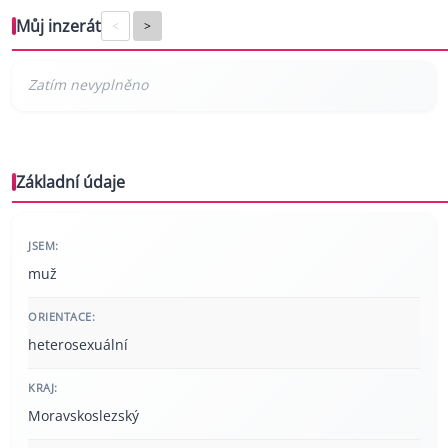
Můj inzerát
<
>
Základní údaje
JSEM:
muž
ORIENTACE:
heterosexuální
KRAJ:
Moravskoslezský