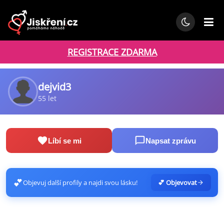
REGISTRACE ZDARMA
dejvid3
55 let
Líbí se mi
Napsat zprávu
💕
Objevuj další profily a najdi svou lásku!
💕 Objevovat