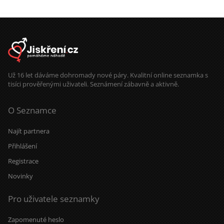
Už 16 let dáváme dohromady nové páry. Kvalitní online seznamka s
tisíci prověřenými uživateli. Seznámení zábavně a aktivně.
O Seznamce
Najít partnera
Přihlášení
Registrace
Novinky
Pro uživatele seznamky
Zapomenuté heslo