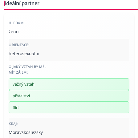
Ideální partner
HLEDÁM:
ženu
ORIENTACE:
heterosexuální
O JAKÝ VZTAH BY MĚL
MÍT ZÁJEM:
vážný vztah
přátelství
flirt
KRAJ:
Moravskoslezský