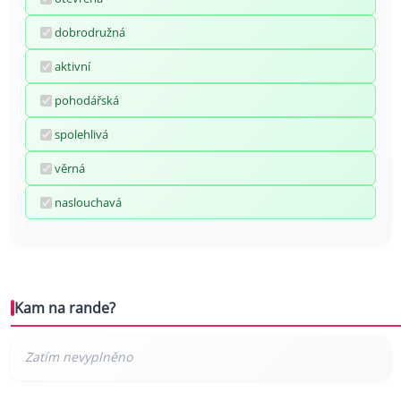
dobrodružná
aktivní
pohodářská
spolehlivá
věrná
naslouchavá
Kam na rande?