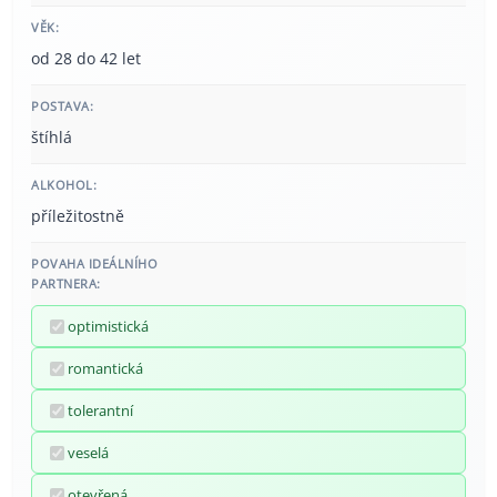
VĚK:
od 28 do 42 let
POSTAVA:
štíhlá
ALKOHOL:
příležitostně
POVAHA IDEÁLNÍHO
PARTNERA:
optimistická
romantická
tolerantní
veselá
otevřená