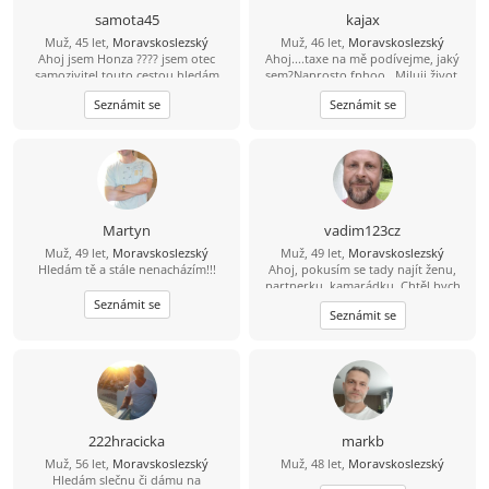
samota45
kajax
Muž, 45 let,
Moravskoslezský
Muž, 46 let,
Moravskoslezský
Ahoj jsem Honza ???? jsem otec
Ahoj....taxe na mě podívejme, jaký
samozivitel touto cestou hledám
sem?Naprosto fphoo...Miluji život,
lásku porozumění a upsymnost.
rád se směju, miluji sluníčko, sem
Seznámit se
Seznámit se
pozitivně naladěný extrovert, takže
když je tma tak já svítím...Místama až
moc ukecaný, sem beran místama
moc tvrdohlavý, ale dá se to přežít,
pohodář, vtipný, miluji přírodu, ale
nelezu tam každý víkend...dokážu
tancovat i na stole ''nahoře bez'' a
nemusím mít 4promile prostě chlap
Martyn
vadim123cz
přirozeného typu, miluji děti, sem
Muž, 49 let,
Moravskoslezský
Muž, 49 let,
Moravskoslezský
vegetarián takže ať se
Hledám tě a stále nenacházím!!!
Ahoj, pokusím se tady najít ženu,
nelekneš....pokud si dočetla až sem
partnerku, kamarádku. Chtěl bych
tak gratuluji....
opět najít lásku a důvěru na kterou
Seznámit se
Seznámit se
jsem doplatil Mám rád sport
zábavu,zahradu a povídání s
portnerem
222hracicka
markb
Muž, 56 let,
Moravskoslezský
Muž, 48 let,
Moravskoslezský
Hledám slečnu či dámu na