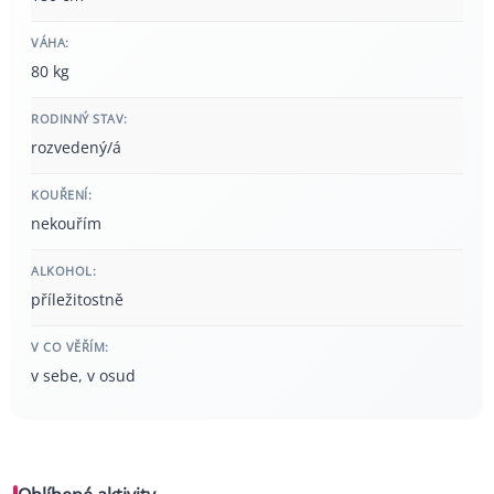
VÁHA:
80 kg
RODINNÝ STAV:
rozvedený/á
KOUŘENÍ:
nekouřím
ALKOHOL:
příležitostně
V CO VĚŘÍM:
v sebe, v osud