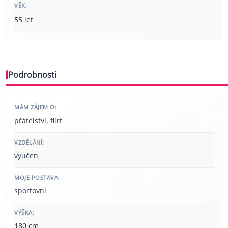
VĚK:
55 let
Podrobnosti
MÁM ZÁJEM O:
přátelství, flirt
VZDĚLÁNÍ:
vyučen
MOJE POSTAVA:
sportovní
VÝŠKA:
180 cm