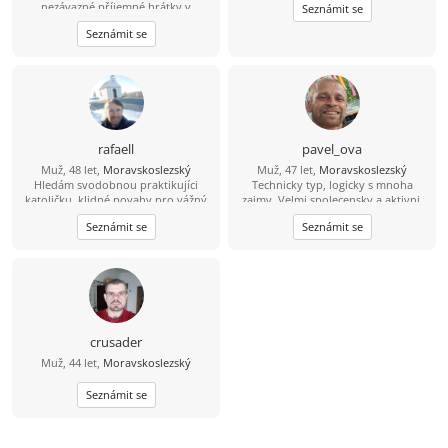
nezávazné příjemné hrátky v
Seznámit se
dopoledních hodinách. Žádné
Seznámit se
následné komplikace! :-D Ostravsko
rafaell
pavel_ova
Muž, 48 let,
Moravskoslezský
Muž, 47 let,
Moravskoslezský
Hledám svodobnou praktikujíci
Technicky typ, logicky s mnoha
katoličku, klidné povahy pro vážný
zajmy. Velmi spolecensky a aktivni.
vztah a společný život na vsi.
Rad uziva zivota. Mistr operativniho
Seznámit se
Seznámit se
planovavani se zmenami z hodiny na
hodinu. Asi mozna trosicku ADHD :-
D Zatim nehledam vazny vztah. Ale
kdo vi. Kdo nehleda, nenajde...
crusader
Muž, 44 let,
Moravskoslezský
Seznámit se