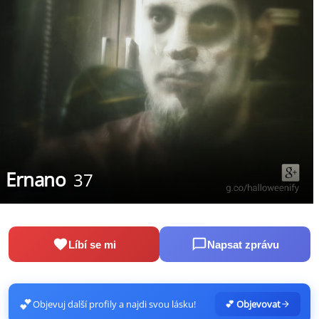
Ernano
37
Líbí se mi
Napsat zprávu
💕
Objevuj další profily a najdi svou lásku!
💕 Objevovat