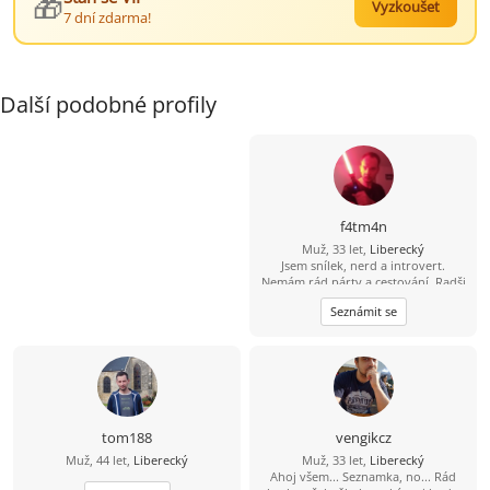
🎁
Vyzkoušet
7 dní zdarma!
Další podobné profily
f4tm4n
Muž, 33 let,
Liberecký
Jsem snílek, nerd a introvert.
Nemám rád párty a cestování. Radši
si čtu nebo se projdu a rád
Seznámit se
modelařím. Jsem romantik a doufám
že mi osud nějak přihraje do cesty
stejně naladěnou duši která chce
klid a pomalý život. Hledám něco do
čeho rád naliju zbylé roky života, ne
jednodenní romanci. Když mi řekneš
že dáváš na čaj a pak si pustíme dvě
věže máš vyhráno :D
tom188
vengikcz
Muž, 44 let,
Liberecký
Muž, 33 let,
Liberecký
Ahoj všem... Seznamka, no... Rád