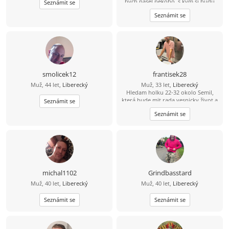
bych našel někoho, s kým si budu
Seznámit se
rozumět a hlavně bych byl rád,
Seznámit se
kdyby v tom byla i důvěra, tu mám
teĎ podkopanou asi nejvíce... :)
smolicek12
frantisek28
Muž, 44 let,
Liberecký
Muž, 33 let,
Liberecký
Hledam holku 22-32 okolo Semil,
která bude mit rada vesnicky život a
Seznámit se
zaroven mezinarodni (jazyky, atd)
Seznámit se
upřijmná, loajalni a bezdětna ktery
bude chtit časem založit rodinu.
Mam rad sporty, prochazky, hory,
moře a pomerne vsechno co život
nabizí.
michal1102
Grindbasstard
Muž, 40 let,
Liberecký
Muž, 40 let,
Liberecký
Seznámit se
Seznámit se