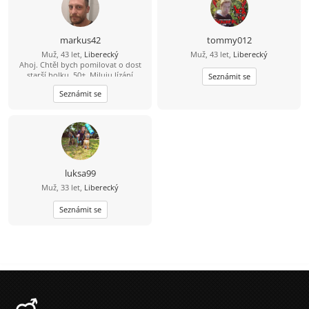
markus42
tommy012
Muž, 43 let,
Liberecký
Muž, 43 let,
Liberecký
Ahoj. Chtěl bych pomilovat o dost
starší holku, 50+. Miluju lízání
Seznámit se
kundičky. Pokud mas zájem piš.
Seznámit se
luksa99
Muž, 33 let,
Liberecký
Seznámit se