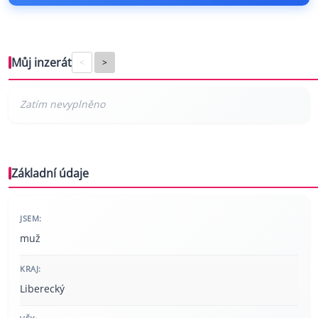
Můj inzerát
<
>
Základní údaje
JSEM:
muž
KRAJ:
Liberecký