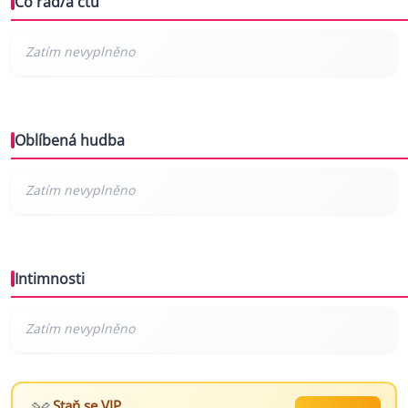
Co rád/a čtu
Oblíbená hudba
Intimnosti
Staň se VIP