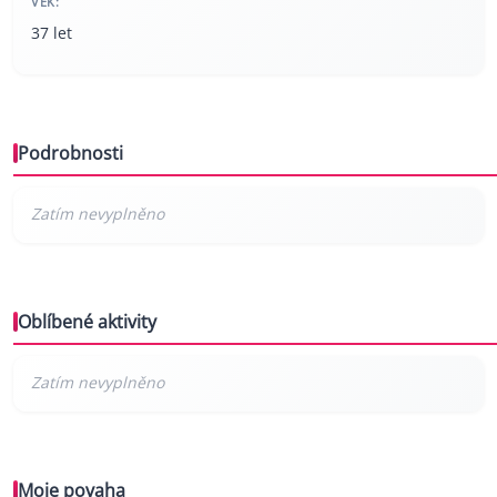
VĚK:
37 let
Podrobnosti
Oblíbené aktivity
Moje povaha