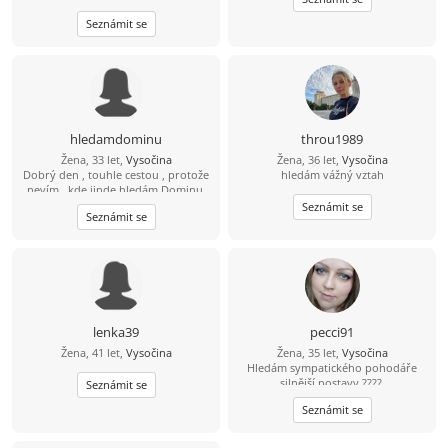
Seznámit se
hledamdominu
throu1989
Žena, 33 let,
Vysočina
Žena, 36 let,
Vysočina
Dobrý den , touhle cestou , protože
hledám vážný vztah
nevím , kde jinde hledám Dominu.
Doufám, že vás ostatní tímto
Seznámit se
Seznámit se
nepohorším. Hledám Dominu -
maminku . Nevím , co víc napsat .
Snad jen , že více info do zpráv.
Muže nehledám a tak mi ani nepište.
lenka39
pecci91
Žena, 41 let,
Vysočina
Žena, 35 let,
Vysočina
Hledám sympatického pohodáře
silnější postavy ????.
Seznámit se
Seznámit se