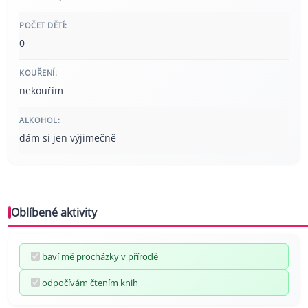
POČET DĚTÍ:
0
KOUŘENÍ:
nekouřím
ALKOHOL:
dám si jen výjimečně
Oblíbené aktivity
baví mě procházky v přírodě
odpočívám čtením knih