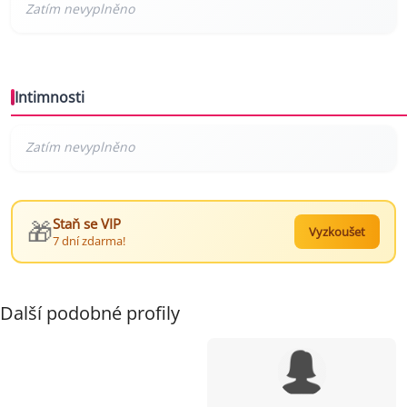
Intimnosti
🎁
Staň se VIP
Vyzkoušet
7 dní zdarma!
Další podobné profily