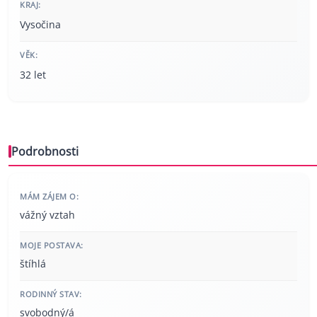
KRAJ:
Vysočina
VĚK:
32 let
Podrobnosti
MÁM ZÁJEM O:
vážný vztah
MOJE POSTAVA:
štíhlá
RODINNÝ STAV:
svobodný/á