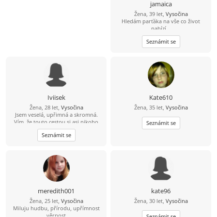
jamaica
Žena, 39 let,
Vysočina
Hledám parťáka na vše co život
nabízí...
Seznámit se
Iviisek
Kate610
Žena, 28 let,
Vysočina
Žena, 35 let,
Vysočina
Jsem veselá, upřimná a skromná.
Vím, že touto cestou si asi nikoho
Seznámit se
nenajdu, ale za pokus to stojí. A
Seznámit se
můžeme si aspoň pokecat.. Měl bys
být taky veselý a mít smysl pro
humor :)
meredith001
kate96
Žena, 25 let,
Vysočina
Žena, 30 let,
Vysočina
Miluju hudbu, přírodu, upřímnost
věrnost
Seznámit se