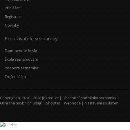
Přihlášení
Registrace
Novinky
Pro uživatele seznamky
Zapomenuté heslo
Škola seznamování
Podpora seznamky
Zrušení účtu
Copyright © 2010 - 2026 Jiskreni.cz |
Obchodní podmínky seznamky
|
Ochrana osobních údajů
|
Shoptet
|
Webnode
|
Nastavení soukromí