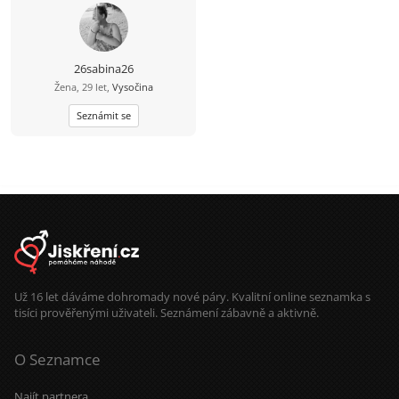
26sabina26
Žena, 29 let,
Vysočina
Seznámit se
Už 16 let dáváme dohromady nové páry. Kvalitní online seznamka s
tisíci prověřenými uživateli. Seznámení zábavně a aktivně.
O Seznamce
Najít partnera