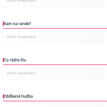
Kam na rande?
Co rád/a čtu
Oblíbená hudba