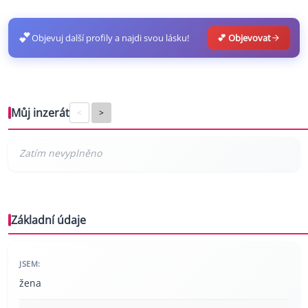
💕
Objevuj další profily a najdi svou lásku!
💕 Objevovat
Můj inzerát
<
>
Základní údaje
JSEM:
žena