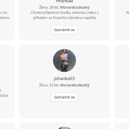
mishkaa
Žena, 28 let,
Moravskoslezský
o mi
Chcete příjemné chvilky semnou nebo s
N
něčemu
přítelem za finanční odměnu napište
Seznámit se
johanka03
Žena, 23 let,
Moravskoslezský
e
občas
Seznámit se