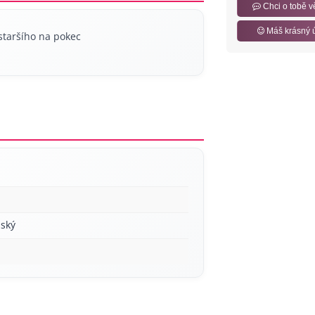
Chci o tobě v
Máš krásný 
staršího na pokec
ský