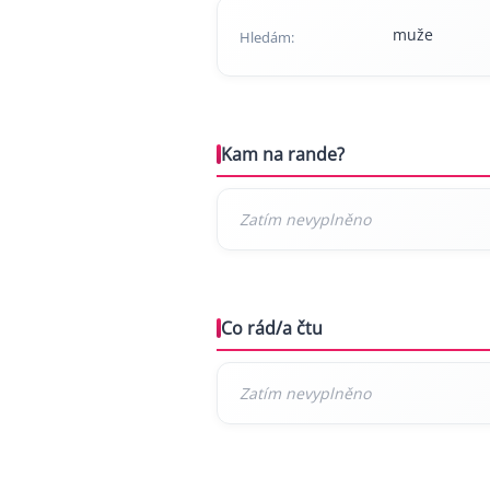
muže
Hledám:
Kam na rande?
Co rád/a čtu