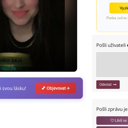
Vyzk
Platba začne 
Pošli uživateli
Odeslat
i svou lásku!
💕 Objevovat
Pošli zprávu j
Líbíš se