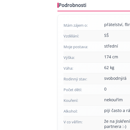
Podrobnosti
přátelství, fl
Mám zájem o:
SŠ
Vzdělání:
střední
Moje postava:
174 cm
Výška:
62 kg
Váha:
svobodný/á
Rodinný stav:
0
Počet dětí:
nekouřím
Kouření:
piji často a r
Alkohol:
že na Jiskřen
V co věřím:
partnera :-)