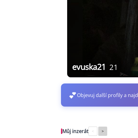
evuska21
21
💕
Objevuj další profily a najd
Můj inzerát
<
>