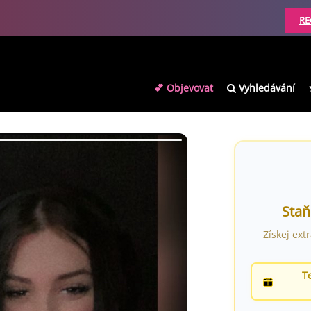
RE
💕 Objevovat
Vyhledávání
Staň
Získej ext
T