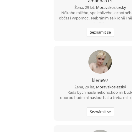
amanda919
Žena, 29 let,
Moravskoslezský
Někoho milého, spolehlivého, ochotnéh
občas i vypomoci. Nebráním se klidně i 
vážnějšímu.
Seznámit se
klerie97
Žena, 29 let,
Moravskoslezský
Ráda bych našla někoho,kdo mi bud
oporou,bude mi naslouchat a treba mi i 
vypomuze.
Seznámit se