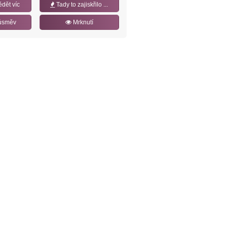
ědět víc
Tady to zajiskřilo ...
úsměv
Mrknutí