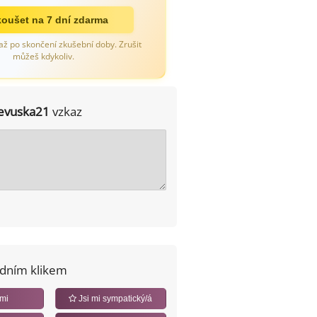
oušet na 7 dní zdarma
až po skončení zkušební doby. Zrušit
můžeš kdykoliv.
evuska21
vzkaz
edním klikem
 mi
Jsi mi sympatický/á