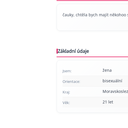
čauky, chtěla bych majít někohoo 
Základní údaje
žena
Jsem:
bisexuální
Orientace:
Moravskoslez
Kraj:
21 let
Věk: