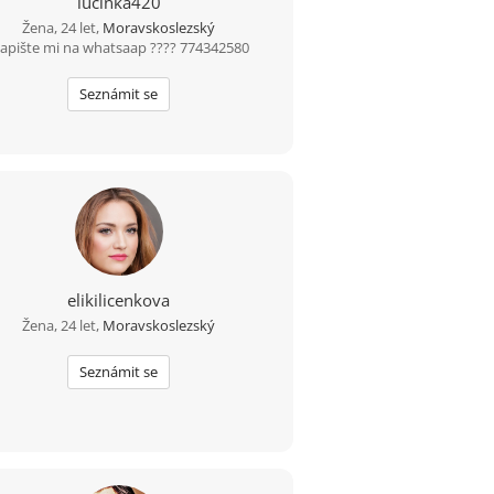
lucinka420
Žena, 24 let,
Moravskoslezský
apište mi na whatsaap ???? 774342580
Seznámit se
elikilicenkova
Žena, 24 let,
Moravskoslezský
Seznámit se