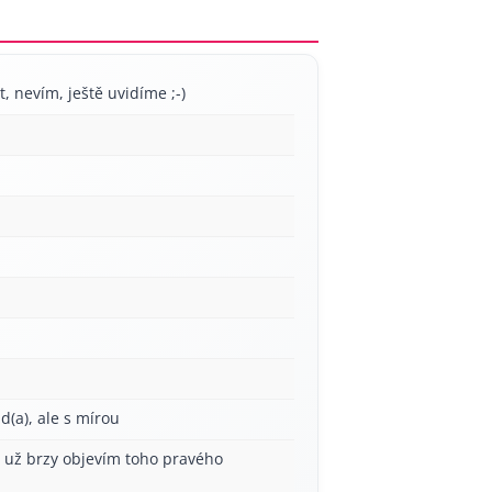
irt, nevím, ještě uvidíme ;-)
ád(a), ale s mírou
í už brzy objevím toho pravého