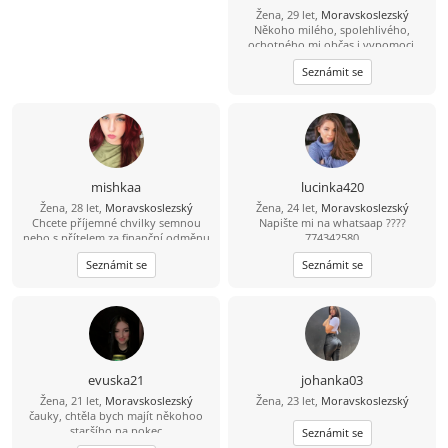
Žena, 29 let,
Moravskoslezský
Někoho milého, spolehlivého,
ochotného mi občas i vypomoci.
Nebráním se klidně i něčemu
Seznámit se
vážnějšímu.
mishkaa
lucinka420
Žena, 28 let,
Moravskoslezský
Žena, 24 let,
Moravskoslezský
Chcete příjemné chvilky semnou
Napište mi na whatsaap ????
nebo s přítelem za finanční odměnu
774342580
napište
Seznámit se
Seznámit se
evuska21
johanka03
Žena, 21 let,
Moravskoslezský
Žena, 23 let,
Moravskoslezský
čauky, chtěla bych majít někohoo
staršího na pokec
Seznámit se