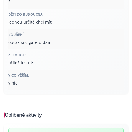
2
DĚTI DO BUDOUCNA:
jednou určitě chci mít
KOUŘENÍ:
občas si cigaretu dám
ALKOHOL:
příležitostně
V CO VĚŘÍM:
v nic
Oblíbené aktivity