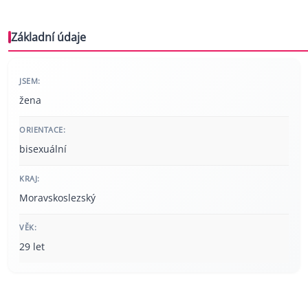
Základní údaje
JSEM:
žena
ORIENTACE:
bisexuální
KRAJ:
Moravskoslezský
VĚK:
29 let