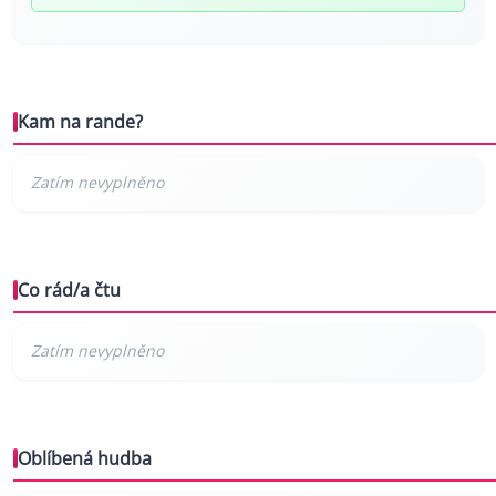
Kam na rande?
Co rád/a čtu
Oblíbená hudba