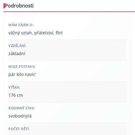
Podrobnosti
MÁM ZÁJEM O:
vážný vztah, přátelství, flirt
VZDĚLÁNÍ:
základní
MOJE POSTAVA:
pár kilo navíc'
VÝŠKA:
176 cm
RODINNÝ STAV:
svobodný/á
POČET DĚTÍ: