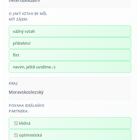
heterosexuální
O JAKÝ VZTAH BY MĚL
MÍT ZÁJEM:
vážný vztah
přátelství
flirt
nevím, ještě uvidíme ;-)
KRAJ:
Moravskoslezský
POVAHA IDEÁLNÍHO
PARTNERA:
klidná
optimistická