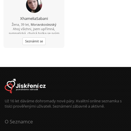
samo já jeho...ale samozřejmně pro
začátek přátelství bude stačit a co
bude v budoucnu...to by se vidělo ;)
Dum spiro spero! :*
XhameliaSabani
Žena, 39 let,
Moravskoslezský
Ahoj všichni, jsem upřímná,
sympatická, chytrá holka se svým
názorem, která hledá muže
Seznámit se
středního věku od 30,
inteligentního, zodpovědného,
upřímného, soudného a férového.
Nemám ráda povrchní, hloupé,
falešné, líné a neempatické lidi a
hlavně ty, co ze mě dělají DEBILA!
Jinak toto je stará fotka, už vypadám
trochu jinak, tak mi dejte kdyžtak
pak e-mail a já pošlu nové :-)
Už 16 let dáváme dohromady nové páry. Kvalitní online seznamka s
tisíci prověřenými uživateli. Seznámení zábavně a aktivně.
O Seznamce