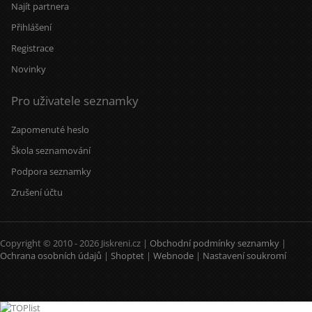
Najít partnera
Přihlášení
Registrace
Novinky
Pro uživatele seznamky
Zapomenuté heslo
Škola seznamování
Podpora seznamky
Zrušení účtu
Copyright © 2010 - 2026 Jiskreni.cz |
Obchodní podmínky seznamky
|
Ochrana osobních údajů
|
Shoptet
|
Webnode
|
Nastavení soukromí