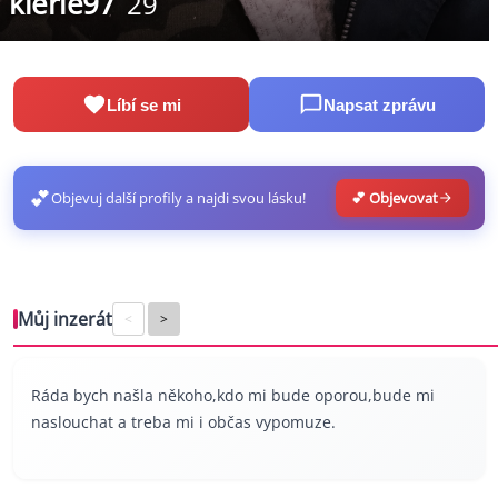
klerie97
29
Líbí se mi
Napsat zprávu
💕
Objevuj další profily a najdi svou lásku!
💕 Objevovat
Můj inzerát
<
>
Ráda bych našla někoho,kdo mi bude oporou,bude mi
naslouchat a treba mi i občas vypomuze.