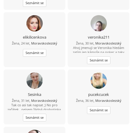
Seznámit se
elikilicenkova
veronika211
Žena, 24 let,
Moravskoslezský
Žena, 30 let,
Moravskoslezský
Ahoj jmenuji se Veronika hledám
zatím jen kámoše na pokec a taky
Seznámit se
občas se sejít a pokecat naživo, můj
Seznámit se
fb Veronika Kotasová mám tam dvě
děti na fotce těším se na odpovědi
Sesinka
pucekcucek
Žena, 31 let,
Moravskoslezský
Žena, 36 let,
Moravskoslezský
Tak co asi tak napsat ;) No pro
začátek...nejsem žádná drobotinka,
Seznámit se
ale myslím, že mám srdce na pravém
Seznámit se
místě ;) Jsem často crazy a ukecaná ;)
myslím že se mnou se nikdo nenudí
:) Hledám někoho kdo by byl mou
oporou i v těžkých chvílích a tak