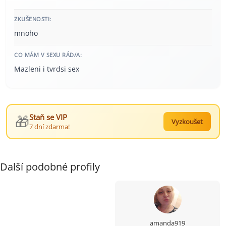
ZKUŠENOSTI:
mnoho
CO MÁM V SEXU RÁD/A:
Mazleni i tvrdsi sex
🎁
Staň se VIP
Vyzkoušet
7 dní zdarma!
Další podobné profily
amanda919