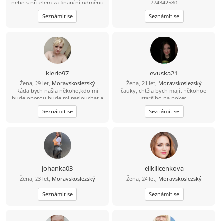
nebo s přítelem za finanční odměnu
774342580
napište
Seznámit se
Seznámit se
klerie97
evuska21
Žena, 29 let,
Moravskoslezský
Žena, 21 let,
Moravskoslezský
Ráda bych našla někoho,kdo mi
čauky, chtěla bych majít někohoo
bude oporou,bude mi naslouchat a
staršího na pokec
treba mi i občas vypomuze.
Seznámit se
Seznámit se
johanka03
elikilicenkova
Žena, 23 let,
Moravskoslezský
Žena, 24 let,
Moravskoslezský
Seznámit se
Seznámit se