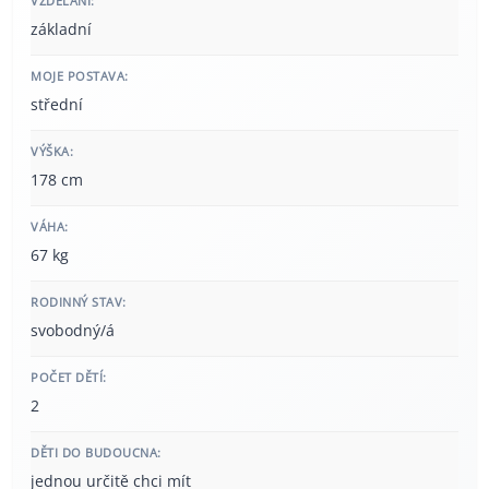
VZDĚLÁNÍ:
základní
MOJE POSTAVA:
střední
VÝŠKA:
178 cm
VÁHA:
67 kg
RODINNÝ STAV:
svobodný/á
POČET DĚTÍ:
2
DĚTI DO BUDOUCNA:
jednou určitě chci mít