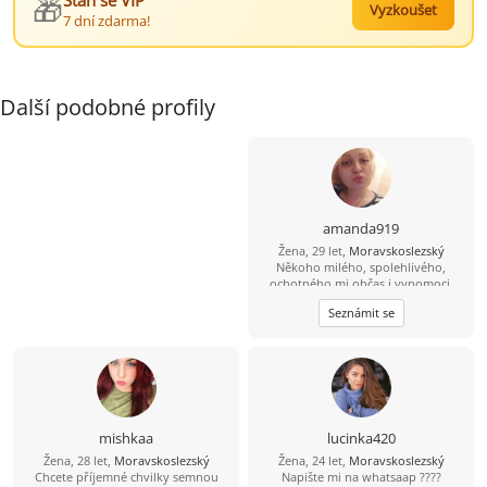
🎁
Staň se VIP
Vyzkoušet
7 dní zdarma!
Další podobné profily
amanda919
Žena, 29 let,
Moravskoslezský
Někoho milého, spolehlivého,
ochotného mi občas i vypomoci.
Nebráním se klidně i něčemu
Seznámit se
vážnějšímu.
mishkaa
lucinka420
Žena, 28 let,
Moravskoslezský
Žena, 24 let,
Moravskoslezský
Chcete příjemné chvilky semnou
Napište mi na whatsaap ????