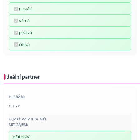
nestálá
věrná
pečlivá
citlivá
Ideální partner
HLEDÁM:
muže
O JAKÝ VZTAH BY MĚL
MÍT ZÁJEM:
přátelství