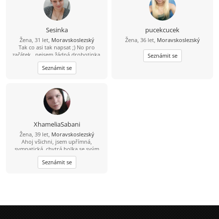
Sesinka
pucekcucek
Žena, 31 let,
Moravskoslezský
Žena, 36 let,
Moravskoslezský
Tak co asi tak napsat ;) No pro
začátek...nejsem žádná drobotinka,
Seznámit se
ale myslím, že mám srdce na pravém
Seznámit se
místě ;) Jsem často crazy a ukecaná ;)
myslím že se mnou se nikdo nenudí
:) Hledám někoho kdo by byl mou
oporou i v těžkých chvílích a tak
samo já jeho...ale samozřejmně pro
začátek přátelství bude stačit a co
bude v budoucnu...to by se vidělo ;)
Dum spiro spero! :*
XhameliaSabani
Žena, 39 let,
Moravskoslezský
Ahoj všichni, jsem upřímná,
sympatická, chytrá holka se svým
názorem, která hledá muže
Seznámit se
středního věku od 30,
inteligentního, zodpovědného,
upřímného, soudného a férového.
Nemám ráda povrchní, hloupé,
falešné, líné a neempatické lidi a
hlavně ty, co ze mě dělají DEBILA!
Jinak toto je stará fotka, už vypadám
trochu jinak, tak mi dejte kdyžtak