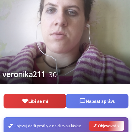
veronika211
30
Líbí se mi
Napsat zprávu
💕
Objevuj další profily a najdi svou lásku!
💕 Objevovat