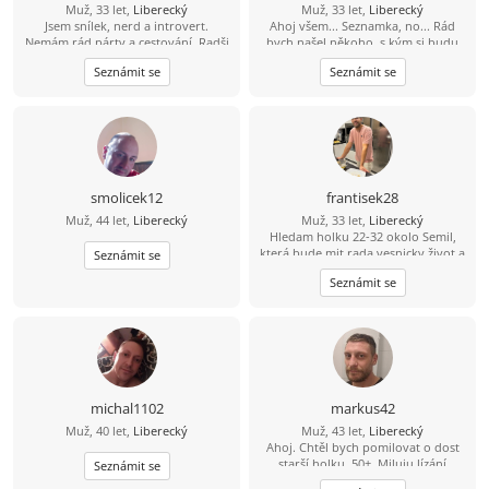
Muž, 33 let,
Liberecký
Muž, 33 let,
Liberecký
Jsem snílek, nerd a introvert.
Ahoj všem... Seznamka, no... Rád
Nemám rád párty a cestování. Radši
bych našel někoho, s kým si budu
si čtu nebo se projdu a rád
rozumět a hlavně bych byl rád,
Seznámit se
Seznámit se
modelařím. Jsem romantik a doufám
kdyby v tom byla i důvěra, tu mám
že mi osud nějak přihraje do cesty
teĎ podkopanou asi nejvíce... :)
stejně naladěnou duši která chce
klid a pomalý život. Hledám něco do
čeho rád naliju zbylé roky života, ne
jednodenní romanci. Když mi řekneš
že dáváš na čaj a pak si pustíme dvě
věže máš vyhráno :D
smolicek12
frantisek28
Muž, 44 let,
Liberecký
Muž, 33 let,
Liberecký
Hledam holku 22-32 okolo Semil,
která bude mit rada vesnicky život a
Seznámit se
zaroven mezinarodni (jazyky, atd)
Seznámit se
upřijmná, loajalni a bezdětna ktery
bude chtit časem založit rodinu.
Mam rad sporty, prochazky, hory,
moře a pomerne vsechno co život
nabizí.
michal1102
markus42
Muž, 40 let,
Liberecký
Muž, 43 let,
Liberecký
Ahoj. Chtěl bych pomilovat o dost
starší holku, 50+. Miluju lízání
Seznámit se
kundičky. Pokud mas zájem piš.