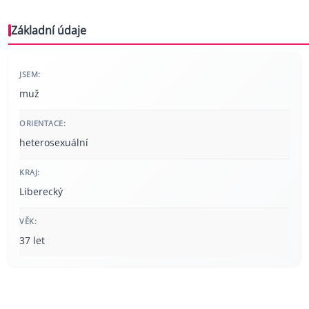
Základní údaje
JSEM:
muž
ORIENTACE:
heterosexuální
KRAJ:
Liberecký
VĚK:
37 let