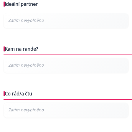
Ideální partner
Kam na rande?
Co rád/a čtu