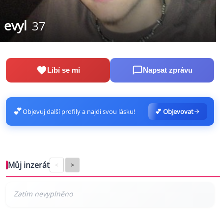
evyl
37
Líbí se mi
Napsat zprávu
💕
Objevuj další profily a najdi svou lásku!
💕 Objevovat
Můj inzerát
<
>