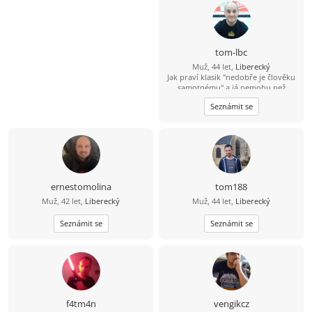
tom-lbc
Muž, 44 let,
Liberecký
Jak praví klasik "nedobře je člověku
samotnému" a já nemohu než
souhlasit. Hledám fajn Liberečandu,
Seznámit se
ideálně veselou baculku co ráda
vaří/peče, neb já rád jím :-D A teď
vážně - nehodlám být sponzorem
ani lacinou pracovní silou, ale chci
být ženě přínosem svou společností.
Rád bych ideálně ženu se vším
všudy, ale jsem vděčen i za "pouhé"
přátelství, samota je zkrátka krutá :-(
ernestomolina
tom188
Muž, 42 let,
Liberecký
Muž, 44 let,
Liberecký
Seznámit se
Seznámit se
f4tm4n
vengikcz