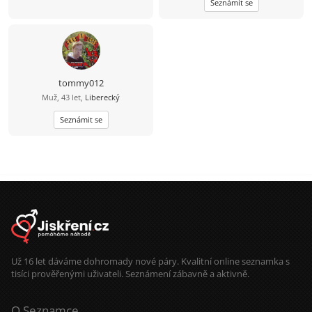
Seznámit se
tommy012
Muž, 43 let,
Liberecký
Seznámit se
Už 16 let dáváme dohromady nové páry. Kvalitní online seznamka s
tisíci prověřenými uživateli. Seznámení zábavně a aktivně.
O Seznamce