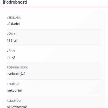
Podrobnosti
VZDĚLÁNÍ:
základní
VÝŠKA:
185 cm
VÁHA:
77 kg
RODINNÝ STAV:
svobodný/á
KOUŘENÍ:
nekouřím
ALKOHOL:
příležitostně