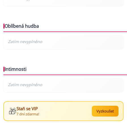
Oblíbená hudba
Intimnosti
🎁
Staň se VIP
Vyzkoušet
7 dní zdarma!