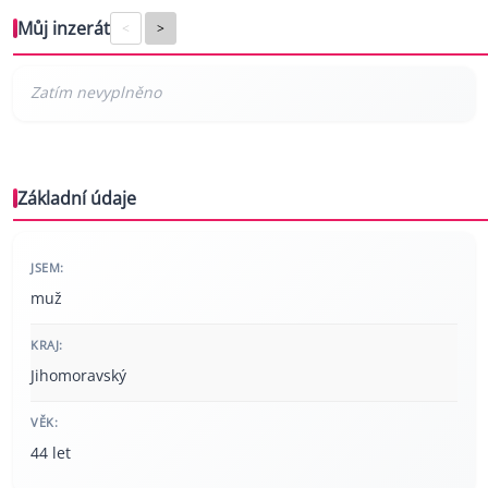
Můj inzerát
<
>
Základní údaje
JSEM:
muž
KRAJ:
Jihomoravský
VĚK:
44 let