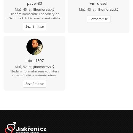
normální chlap mám rád upřímnost,
pavel-80
vin_diesel
co na srdci to na jazyku, držím slovo,
Muž, 45 let,
Jihomoravský
Muž, 43 let,
Jihomoravský
myslím že jsem férový a rovný chlap.
Hledám kamarádku na výlety do
přírody a když to mezi námi zajiskří,
Seznámit se
tak můžeme zkusit společnou cestu
Seznámit se
životem.
lubos1507
Muž, 52 let,
Jihomoravský
Hledám normální ženskou která
chce mít klid a pohodu plnou
smíchu. Hlavně ať nelže .
Seznámit se