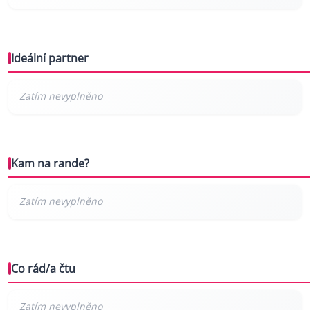
Ideální partner
Kam na rande?
Co rád/a čtu