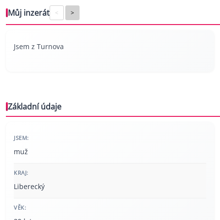
Můj inzerát
<
>
Jsem z Turnova
Základní údaje
JSEM:
muž
KRAJ:
Liberecký
VĚK: