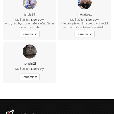
jarda89
hydaiwex
Muž, 36 let,
Liberecký
Muž, 30 let,
Liberecký
Ahoj, rád bych zde našel slečnu/ženu
Hledám player 2 na co-op v životě i
na vážný vztah.
ve hrách. Ve volném čase sjíždím
anime, sbírám mangu a piju litry
Seznámit se
Seznámit se
čaje. Liberec a okolí. Pojďme pokecat
na Discordu, zahrát něco na Steamu
nebo zajít do čajovny.Tell me: Jaké je
tvoje nejoblíbenější anime/hra?
honzin23
Muž, 23 let,
Liberecký
Seznámit se