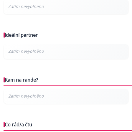
Ideální partner
Kam na rande?
Co rád/a čtu