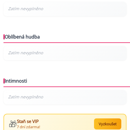
Oblíbená hudba
Intimnosti
🎁
Staň se VIP
Vyzkoušet
7 dní zdarma!