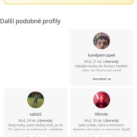
Další podobné profily
karelpetrcapek
Muž, 21 let,
Liberecký
Hledám holku do života i hledám
lásku do života tak napiš
Seznámit se
salis02
f4tm4n
Muž, 24 let,
Liberecký
Muž, 33 let,
Liberecký
Ahoj holky. Jsem slušný kluk, je mi
Jsem snílek, nerd a introvert.
23, jsem tu ze zvědavosti, nečekám
Nemám rád párty a cestování. Radši
tu žádný zázraky, ale co kdyby.. Jinak
si čtu nebo se projdu a rád