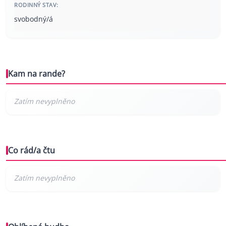
RODINNÝ STAV:
svobodný/á
Kam na rande?
Co rád/a čtu