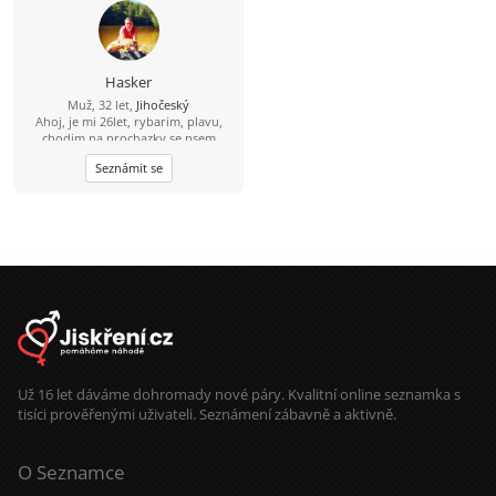
popovídat, ale i příjemně mlčet.
Dopisování beru jen jako začátek.
Napiš a po pár větách se raději
uvidíme naživo u kafe nebo na
procházce.
Hasker
Muž, 32 let,
Jihočeský
Ahoj, je mi 26let, rybarim, plavu,
chodim na prochazky se psem
Seznámit se
Už 16 let dáváme dohromady nové páry. Kvalitní online seznamka s
tisíci prověřenými uživateli. Seznámení zábavně a aktivně.
O Seznamce