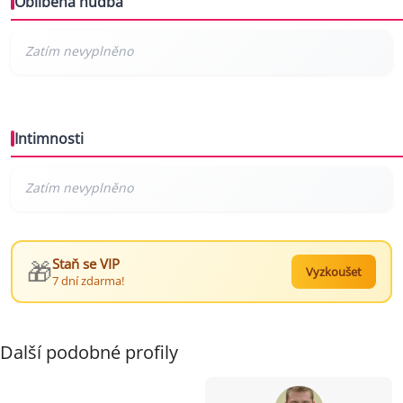
Oblíbená hudba
Intimnosti
🎁
Staň se VIP
Vyzkoušet
7 dní zdarma!
Další podobné profily