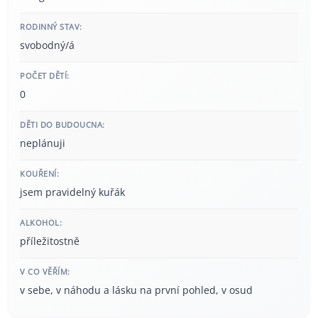
RODINNÝ STAV:
svobodný/á
POČET DĚTÍ:
0
DĚTI DO BUDOUCNA:
neplánuji
KOUŘENÍ:
jsem pravidelný kuřák
ALKOHOL:
příležitostně
V CO VĚŘÍM:
v sebe, v náhodu a lásku na první pohled, v osud