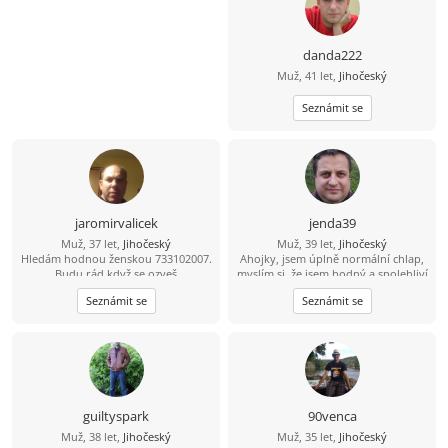
danda222
Muž, 41 let,
Jihočeský
Seznámit se
jaromirvalicek
jenda39
Muž, 37 let,
Jihočeský
Muž, 39 let,
Jihočeský
Hledám hodnou ženskou 733102007.
Ahojky, jsem úplně normální chlap,
Budu rád když se ozveš
myslím si, že jsem hodný a spolehliví
a že nezkazím žádnou srandu.
Seznámit se
Seznámit se
Hledám k sobě partnerku na
společnou a pohodovou cestu
životem. Malé dítě není
překážkou????
guiltyspark
90venca
Muž, 38 let,
Jihočeský
Muž, 35 let,
Jihočeský