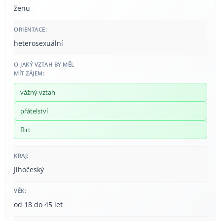
ženu
ORIENTACE:
heterosexuální
O JAKÝ VZTAH BY MĚL
MÍT ZÁJEM:
vážný vztah
přátelství
flirt
KRAJ:
Jihočeský
VĚK:
od 18 do 45 let