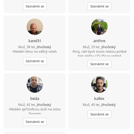
Seznámit se
Seznámit se
karel31
anthre
Muž, 38 let,
Jihočeský
Muž, 33 let,
Jihočeský
Hledám ženu na vážný vztah
Ahoj, rád bych touto cestou potkal
fajn slečnu (25-35) na reálné
seznámení. Že se sice jmenuji Dědek,
Seznámit se
Seznámit se
ale ve svých 33 letech mám do
starého železa ještě daleko. ????
Bydlím a funguju v oblasti Třeboň –
Trhové Sviny – České Budějovice.
Jsem v tomhle realista a hledám
parťačku z okolí, abychom k sobě
neměli dál, než na jedno rozumné
dojetí autem. Jsem spolehlivý chlap,
beda
kallex
co nezkazí žádnou srandu a raději
Muž, 42 let,
Jihočeský
Muž, 45 let,
Jihočeský
než davy vyhledává klidnější místa.
Hledám spřízněnou duši na cestu
Když je čas a počasí, sbalím batoh a
životem
jdu na lehčí výlet do přírody, kde si
Seznámit se
čistím hlavu a natáčím zajímavá
Seznámit se
místa. Dokonalost nehledám. Spíš
přirozenou pohodu – někoho, s kým
se dokážu společně zasmát,