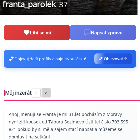
franta_parolek
37
Líbí se mi
Napsat zprávu
💕
Objevuj další profily a najdi svou lásku!
💕 Objevovat
Můj inzerát
<
>
Ahoj jmenuji se Franta je mi 31.let pocházím z Moravy
nyní ziji kousek od Tábora Sezimovo Ústí tel číslo 703 595
821 pokud by si měla zájem stačí napsat a můžeme se
domluvit na setkání