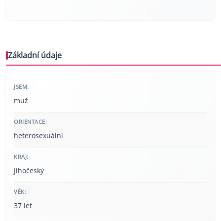
Základní údaje
JSEM:
muž
ORIENTACE:
heterosexuální
KRAJ:
Jihočeský
VĚK:
37 let