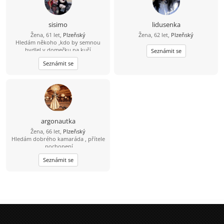
sisimo
lidusenka
Žena, 61 let,
Plzeňský
Žena, 62 let,
Plzeňský
Hledám někoho ,kdo by semnou
bydlel v domečku na kuří
Seznámit se
nožce.Nebo alespoň vyplnil prázdno
Seznámit se
v srdci.728440453
argonautka
Žena, 66 let,
Plzeňský
Hledám dobrého kamaráda , přítele
, pochopení.
Seznámit se