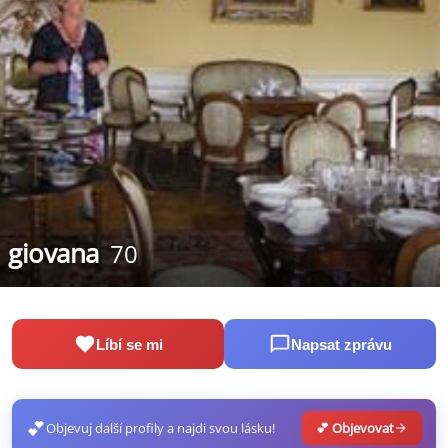
giovana
70
Líbí se mi
Napsat zprávu
💕
Objevuj další profily a najdi svou lásku!
💕 Objevovat