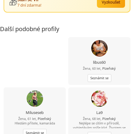
🎁
Vyzkoušet
7 dní zdarma!
Další podobné profily
libus60
Žena, 60 let,
Plzeňský
Seznámit se
Miluseseb
La9
Žena, 61 let,
Plzeňský
Žena, 68 let,
Plzeňský
Hledám přítele, kamaráda
Nejlépe se cítím v přírodě,
vyhledávám spíše klid. Životem se
snažím jít cestou, která vede k lásce
Seznámit se