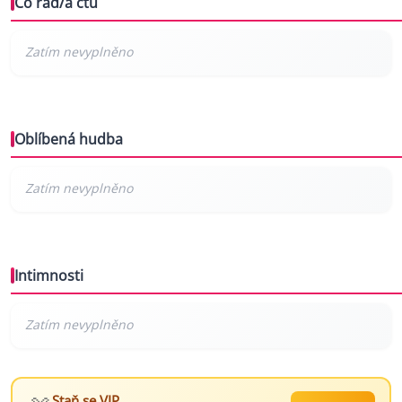
Co rád/a čtu
Oblíbená hudba
Intimnosti
Staň se VIP