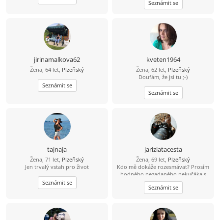
Seznámit se
a harmonii, životní rovnováze a
naplnění.
jirinamalkova62
kveten1964
Žena, 64 let,
Plzeňský
Žena, 62 let,
Plzeňský
Doufám, že jsi tu ;-)
Seznámit se
Seznámit se
tajnaja
jarizlatacesta
Žena, 71 let,
Plzeňský
Žena, 69 let,
Plzeňský
Jen trvalý vstah pro život
Kdo mě dokáže rozesmávat? Prosím
hodného nezadaného nekuřáka s
autem, aktivního řidiče bydlícího v
Seznámit se
Seznámit se
Plzni pro vztah plný porozumění,
lásky, harmonie a souznění duší.
Ráda pomohu s péčí o zahrádku,
chalupu...Kuřáci NE!