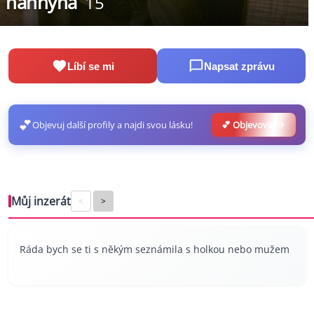
hannyna
15
Líbí se mi
Napsat zprávu
💕
Objevuj další profily a najdi svou lásku!
💕 Objevovat
Můj inzerát
<
>
Ráda bych se ti s někým seznámila s holkou nebo mužem