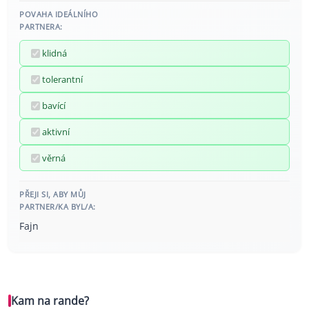
POVAHA IDEÁLNÍHO
PARTNERA:
klidná
tolerantní
bavící
aktivní
věrná
PŘEJI SI, ABY MŮJ
PARTNER/KA BYL/A:
Fajn
Kam na rande?