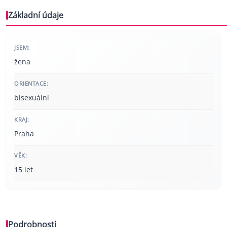
Základní údaje
JSEM:
žena
ORIENTACE:
bisexuální
KRAJ:
Praha
VĚK:
15 let
Podrobnosti