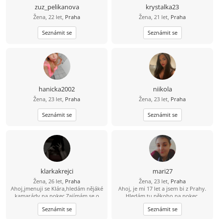
zuz_pelikanova
krystalka23
Žena, 22 let,
Praha
Žena, 21 let,
Praha
Seznámit se
Seznámit se
hanicka2002
niikola
Žena, 23 let,
Praha
Žena, 23 let,
Praha
Seznámit se
Seznámit se
klarkakrejci
mari27
Žena, 26 let,
Praha
Žena, 23 let,
Praha
Ahoj,jmenuji se Klára,hledám nějáké
Ahoj, je mi 17 let a jsem bi z Prahy.
kamarády na pokec.Zajímám se o
Hledám tu někoho na pokec,
Asijskou kulturu,kreslení a čtení či
kamarádství, nebo i vztah ve věku
Seznámit se
Seznámit se
psaní různých příběhů.Pokud se
cca 16-23 let.
nudíš a máš zájem o popsání,napiš