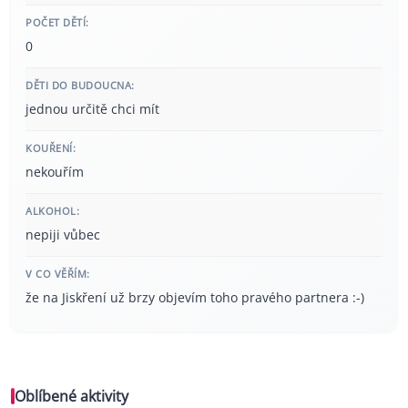
POČET DĚTÍ:
0
DĚTI DO BUDOUCNA:
jednou určitě chci mít
KOUŘENÍ:
nekouřím
ALKOHOL:
nepiji vůbec
V CO VĚŘÍM:
že na Jiskření už brzy objevím toho pravého partnera :-)
Oblíbené aktivity