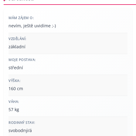
MÁM ZÁJEM O:
nevím, ještě uvidíme ;-)
VZDĚLÁNÍ:
základní
MOJE POSTAVA:
střední
VÝŠKA:
160 cm
VÁHA:
57 kg
RODINNÝ STAV:
svobodný/á