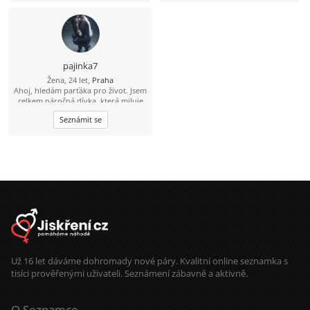
mi.Na věku mi nějak nezáleží.Na věk
se zeptej :) Krásný den přeji...
pajinka7
Žena, 24 let,
Praha
Ahoj, hledám parťáka pro život. Jsem
celkem náročná dívka, která miluje
adrenalin a nesedí doma na zadku.
Seznámit se
Prý jsem milá, nezkrotná, divoká a
trošku víc šílená blondýnka:)
Už 16 let dáváme dohromady nové páry. Kvalitní online seznamka s
tisíci prověřenými uživateli. Seznámení zábavně a aktivně.
O Seznamce