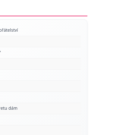
přátelství
'
aretu dám