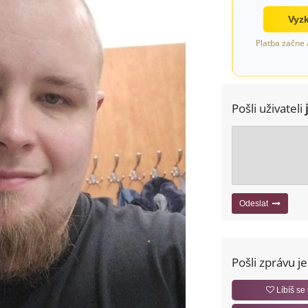
Vyzk
Platba začne 
Pošli uživateli
Odeslat
Pošli zprávu j
Líbíš se