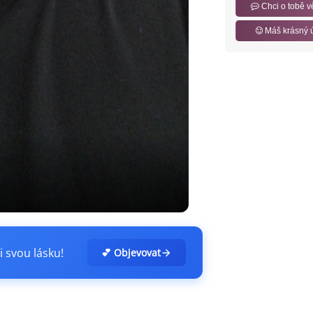
Chci o tobě v
Máš krásný 
i svou lásku!
💕 Objevovat