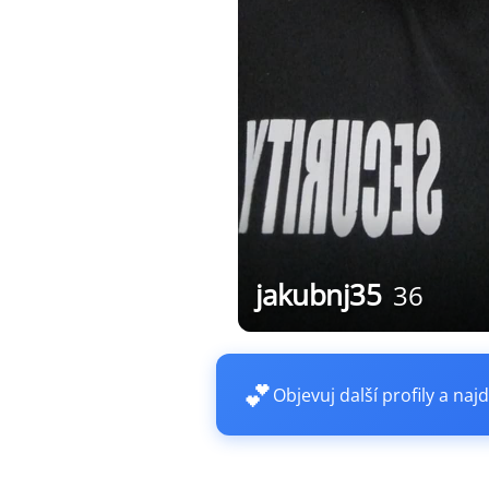
jakubnj35
36
💕
Objevuj další profily a najd