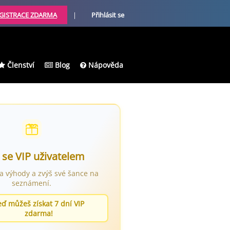
GISTRACE ZDARMA
|
Přihlásit se
Členství
Blog
Nápověda
 se VIP uživatelem
ra výhody a zvýš své šance na
seznámení.
eď můžeš získat 7 dní VIP
zdarma!