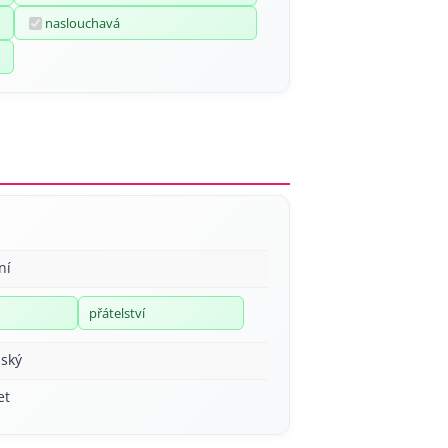
naslouchavá
ní
přátelství
ský
et