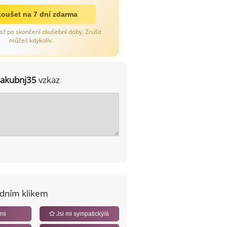
oušet na 7 dní zdarma
až po skončení zkušební doby. Zrušit
můžeš kdykoliv.
jakubnj35
vzkaz
edním klikem
 mi
Jsi mi sympatický/á