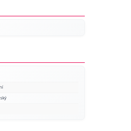
ní
ský