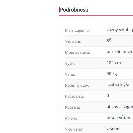
Podrobnosti
vážný vztah, 
Mám zájem o:
SŠ
Vzdělání:
pár kilo navíc
Moje postava:
182 cm
Výška:
90 kg
Váha:
svobodný/á
Rodinný stav:
0
Počet dětí:
občas si cig
Kouření:
nepiji vůbec
Alkohol:
v sebe
V co věřím: