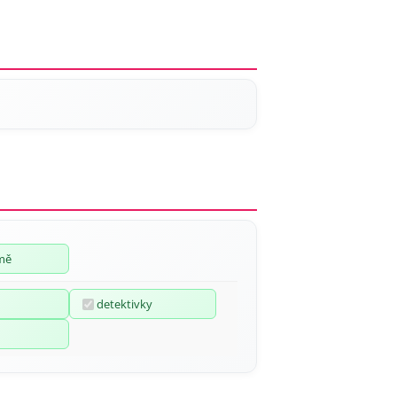
emě
detektivky