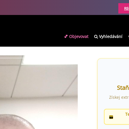
RE
💕 Objevovat
Vyhledávání
Staň
Získej ext
T