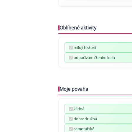
Oblíbené aktivity
miluji historii
odpočívám čtením knih
Moje povaha
klidná
dobrodružná
samotářská