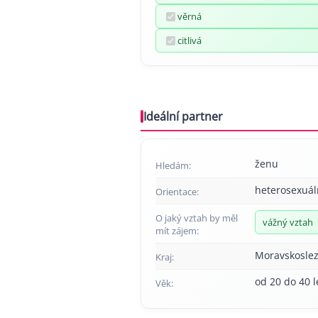
věrná
citlivá
Ideální partner
ženu
Hledám:
heterosexuál
Orientace:
O jaký vztah by měl
vážný vztah
mít zájem:
Moravskoslez
Kraj:
od 20 do 40 l
Věk: