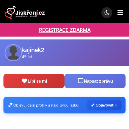
REGISTRACE ZDARMA
kajinek2
45 let
Líbí se mi
Napsat zprávu
💕
Objevuj další profily a najdi svou lásku!
💕 Objevovat