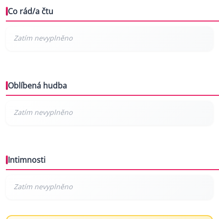
Co rád/a čtu
Oblíbená hudba
Intimnosti