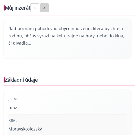
Můj inzerát
<
>
Rád poznám pohodovou obyčejnou ženu, která by chtěla
rodinu, občas vyrazi na kolo, zajde na hory, nebo do kina,
či divadla...
Základní údaje
JSEM:
muž
KRAJ:
Moravskoslezský