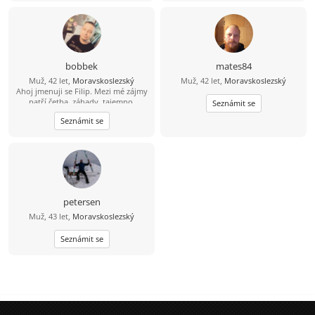
bobbek
mates84
Muž, 42 let,
Moravskoslezský
Muž, 42 let,
Moravskoslezský
Ahoj jmenuji se Filip. Mezi mé zájmy
patří četba, záhady, tajemno.
Seznámit se
historie. Pasivně hokej fotbal.
Seznámit se
Trošku kulhám, ale jinak v poho..
petersen
Muž, 43 let,
Moravskoslezský
Seznámit se