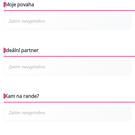
Moje povaha
Ideální partner
Kam na rande?