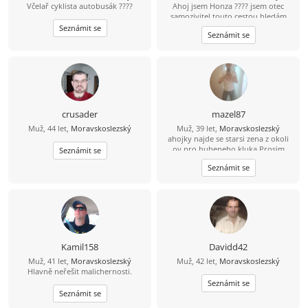
Včelař cyklista autobusák ????
Ahoj jsem Honza ???? jsem otec
samozivitel touto cestou hledám
lásku porozumění a upsymnost.
Seznámit se
Seznámit se
crusader
mazel87
Muž, 44 let,
Moravskoslezský
Muž, 39 let,
Moravskoslezský
ahojky najde se starsi zena z okoli
ov,pro hubeneho kluka.Prosim
Seznámit se
napis
Seznámit se
Kamil158
Davidd42
Muž, 41 let,
Moravskoslezský
Muž, 42 let,
Moravskoslezský
Hlavně neřešit malichernosti.
Seznámit se
Seznámit se