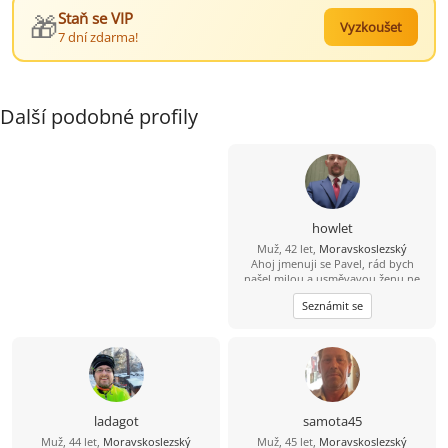
🎁
Staň se VIP
Vyzkoušet
7 dní zdarma!
Další podobné profily
howlet
Muž, 42 let,
Moravskoslezský
Ahoj jmenuji se Pavel, rád bych
našel milou a usměvavou ženu ne
jen na pokec ale pokud možno i na
Seznámit se
vážný vztah mezi 26 a 49 lety, pokud
budeš chtít ozvi se, budu moc rád
ladagot
samota45
Muž, 44 let,
Moravskoslezský
Muž, 45 let,
Moravskoslezský