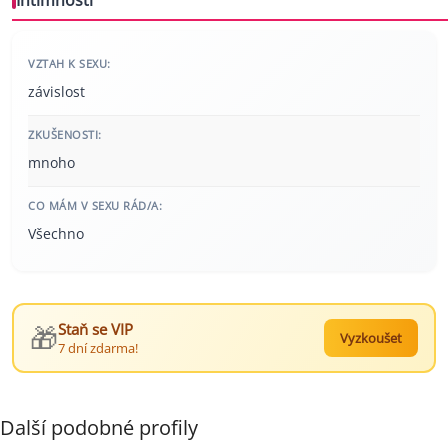
Intimnosti
VZTAH K SEXU:
závislost
ZKUŠENOSTI:
mnoho
CO MÁM V SEXU RÁD/A:
Všechno
🎁
Staň se VIP
Vyzkoušet
7 dní zdarma!
Další podobné profily