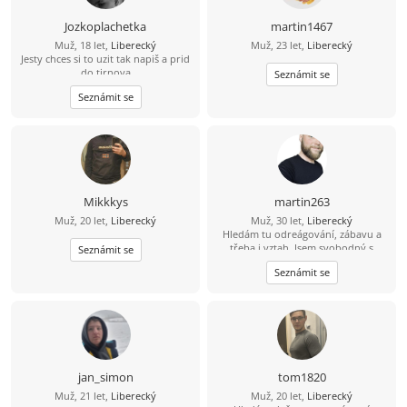
Jozkoplachetka
martin1467
Muž, 18 let,
Liberecký
Muž, 23 let,
Liberecký
Jesty chces si to uzit tak napiš a prid
do tirnova
Seznámit se
Seznámit se
Mikkkys
martin263
Muž, 20 let,
Liberecký
Muž, 30 let,
Liberecký
Hledám tu odreágování, zábavu a
třeba i vztah. Jsem svobodný s
Seznámit se
normální postavou 68kg. Mám rád
Seznámit se
tenis, cvičení a sex. Hledám mladou
ženu, která hledá to samé. Mám rád,
když je žena sub a nechá mě jí
spoutat a dělat si, co chci. Moc rád
amatérsky masíruju škrábu a
šimrám. Mám rád fantasy (hry i
filmy), anime a rockovou hudnu.
jan_simon
tom1820
Muž, 21 let,
Liberecký
Muž, 20 let,
Liberecký