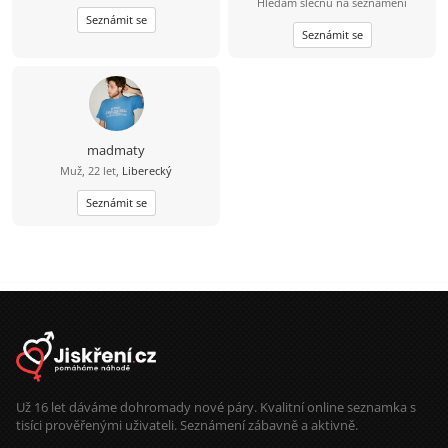
Hledám slečnu na seznámení
Seznámit se
Seznámit se
madmaty
Muž, 22 let,
Liberecký
Seznámit se
Už 16 let dáváme dohromady nové páry. Kvalitní online seznamka s
tisíci prověřenými uživateli. Seznámení zábavně a aktivně.