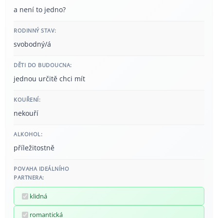
a není to jedno?
RODINNÝ STAV:
svobodný/á
DĚTI DO BUDOUCNA:
jednou určitě chci mít
KOUŘENÍ:
nekouří
ALKOHOL:
příležitostně
POVAHA IDEÁLNÍHO
PARTNERA:
klidná
romantická