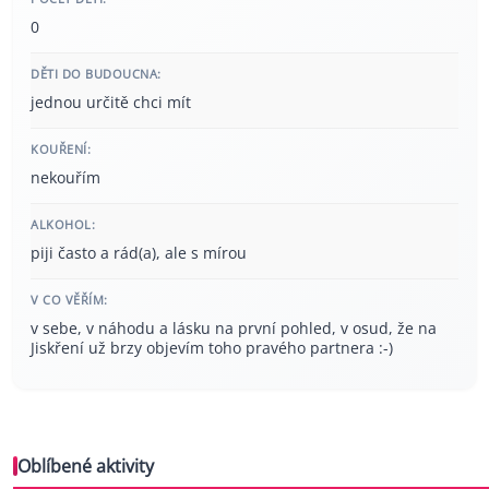
0
DĚTI DO BUDOUCNA:
jednou určitě chci mít
KOUŘENÍ:
nekouřím
ALKOHOL:
piji často a rád(a), ale s mírou
V CO VĚŘÍM:
v sebe, v náhodu a lásku na první pohled, v osud, že na
Jiskření už brzy objevím toho pravého partnera :-)
Oblíbené aktivity