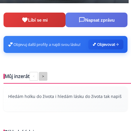
Líbí se mi
Napsat zprávu
💕
Objevuj další profily a najdi svou lásku!
💕 Objevovat
Můj inzerát
<
>
Hledám holku do života i hledám lásku do života tak napiš