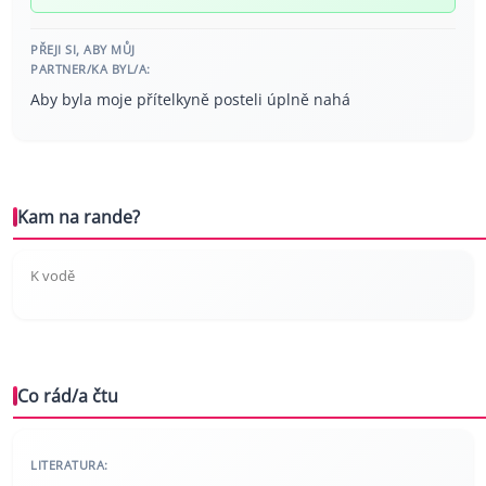
PŘEJI SI, ABY MŮJ
PARTNER/KA BYL/A:
Aby byla moje přítelkyně posteli úplně nahá
Kam na rande?
K vodě
Co rád/a čtu
LITERATURA: