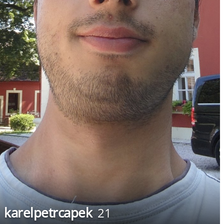
karelpetrcapek
21