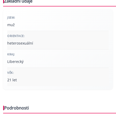
Základní údaje
JSEM:
muž
ORIENTACE:
heterosexuální
KRAJ:
Liberecký
VĚK:
21 let
Podrobnosti