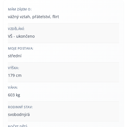
MÁM ZÁJEM O:
vážný vztah, přátelství, flirt
VZDĚLÁNÍ:
VŠ - ukončeno
MOJE POSTAVA:
střední
VÝŠKA:
179 cm
VÁHA:
603 kg
RODINNÝ STAV:
svobodný/á
POČET DĚTÍ: