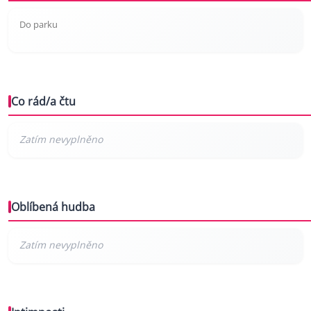
Do parku
Co rád/a čtu
Oblíbená hudba