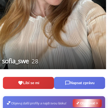
sofia_swe
28
Líbí se mi
Napsat zprávu
💕
Objevuj další profily a najdi svou lásku!
💕 Objevovat