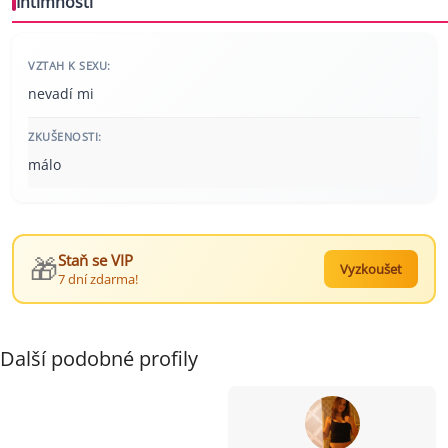
Intimnosti
VZTAH K SEXU:
nevadí mi
ZKUŠENOSTI:
málo
🎁
Staň se VIP
Vyzkoušet
7 dní zdarma!
Další podobné profily