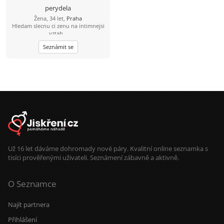
perydela
Žena, 34 let,
Praha
Hledam slecnu ci zenu na intimnejsi
vztah...
Seznámit se
Už 16 let dáváme dohromady nové páry. Kvalitní online seznamka s
tisíci prověřenými uživateli. Seznámení zábavně a aktivně.
O Seznamce
Najít partnera
Přihlášení