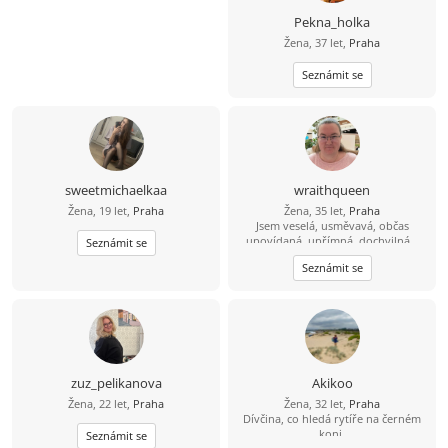
Pekna_holka
Žena, 37 let,
Praha
Seznámit se
sweetmichaelkaa
wraithqueen
Žena, 19 let,
Praha
Žena, 35 let,
Praha
Jsem veselá, usměvavá, občas
upovídaná, upřímná, dochvilná...
Seznámit se
nejsem bezchybná. Ráda sleduji
Seznámit se
seriály a filmy, čtu, občas maluju,
zkouším vyšívat. Hledám kamarádky
a třeba i vážný vztah.
zuz_pelikanova
Akikoo
Žena, 22 let,
Praha
Žena, 32 let,
Praha
Dívčina, co hledá rytíře na černém
koni.
Seznámit se