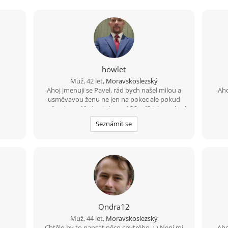
howlet
Muž, 42 let,
Moravskoslezský
Ahoj jmenuji se Pavel, rád bych našel milou a
Aho
usměvavou ženu ne jen na pokec ale pokud
možno i na vážný vztah mezi 26 a 49 lety, pokud
budeš chtít ozvi se, budu moc rád
Seznámit se
Ondra12
Muž, 44 let,
Moravskoslezský
Chtělo by to napsat něco chytrého. :-) Není mi
Aho