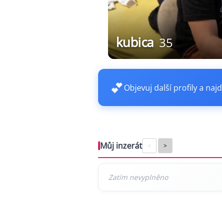
kubica
35
💕
Objevuj další profily a najd
Můj inzerát
<
>