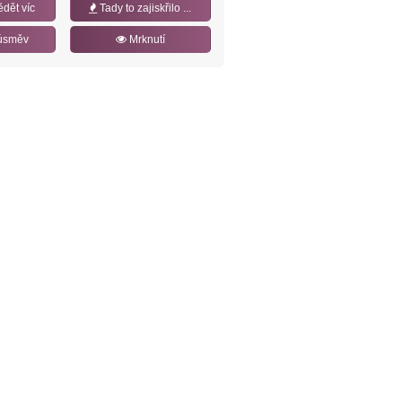
ědět víc
Tady to zajiskřilo ...
úsměv
Mrknutí