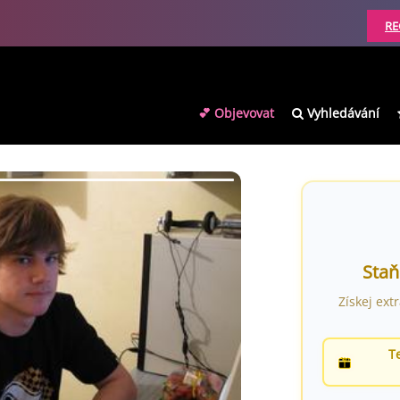
RE
💕 Objevovat
Vyhledávání
Staň
Získej ext
T