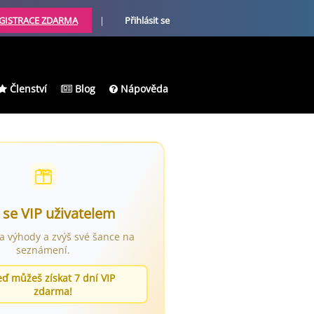
GISTRACE ZDARMA
|
Přihlásit se
Členství
Blog
Nápověda
 se VIP uživatelem
ra výhody a zvýš své šance na
seznámení.
eď můžeš získat 7 dní VIP
zdarma!