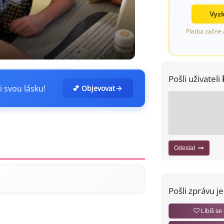
Vyzk
Platba začne 
Pošli uživateli
i svou lásku!
💕 Objevovat
Odeslat
Pošli zprávu j
Líbíš se