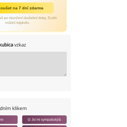
oušet na 7 dní zdarma
až po skončení zkušební doby. Zrušit
můžeš kdykoliv.
kubica
vzkaz
edním klikem
 mi
Jsi mi sympatický/á