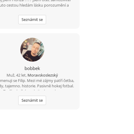
uto cestou hledám lásku porozumění a
upsymnost.
Seznámit se
bobbek
Muž, 42 let,
Moravskoslezský
jmenuji se Filip. Mezi mé zájmy patří četba,
y, tajemno. historie. Pasivně hokej fotbal.
Trošku kulhám, ale jinak v poho..
Seznámit se