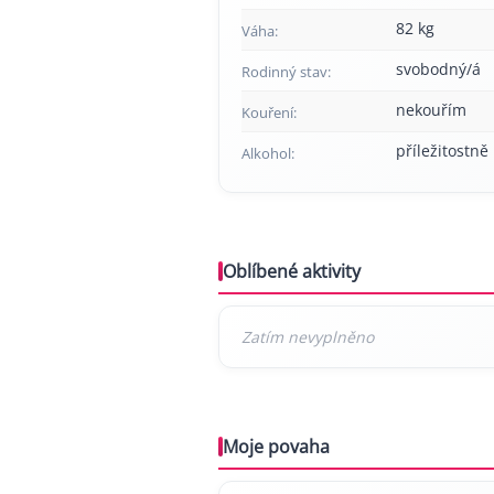
82 kg
Váha:
svobodný/á
Rodinný stav:
nekouřím
Kouření:
příležitostně
Alkohol:
Oblíbené aktivity
Moje povaha