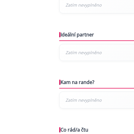
Ideální partner
Kam na rande?
Co rád/a čtu