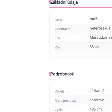
Základní údaje
muž
Jsem:
heterosexuál
Orientace:
Moravskoslez
Kraj:
35 let
Věk:
Podrobnosti
základní
Vzdělání:
sportovní
Moje postava:
185 cm
Výška: