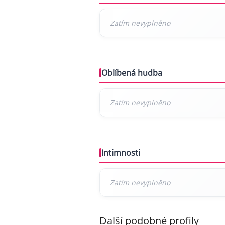
Oblíbená hudba
Intimnosti
Další podobné profily