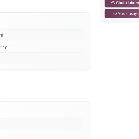
Chci o tobě v
Máš krásný 
ní
ský