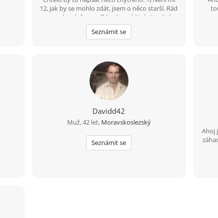
12, jak by se mohlo zdát, jsem o něco starší. Rád
to
poznám slečnu s níž bych mohl trávit volné
chvíle ve společnosti přátel či o samotě, ať už
Seznámit se
procházkami v přírodě, jízdou na kole,
cestováním nebo čímkoliv co se nám bude líbit.
:-)
Davidd42
Muž, 42 let,
Moravskoslezský
Ahoj 
záhad
Seznámit se