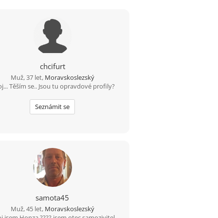
chcifurt
Muž, 37 let,
Moravskoslezský
j... Těším se.. Jsou tu opravdové profily?
Seznámit se
samota45
Muž, 45 let,
Moravskoslezský
j jsem Honza ???? jsem otec samozivitel