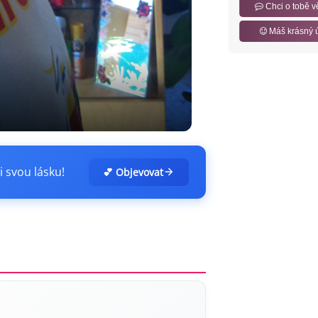
Chci o tobě v
Máš krásný 
i svou lásku!
💕 Objevovat