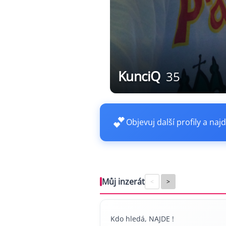
KunciQ
35
💕
Objevuj další profily a najd
Můj inzerát
<
>
Kdo hledá, NAJDE !