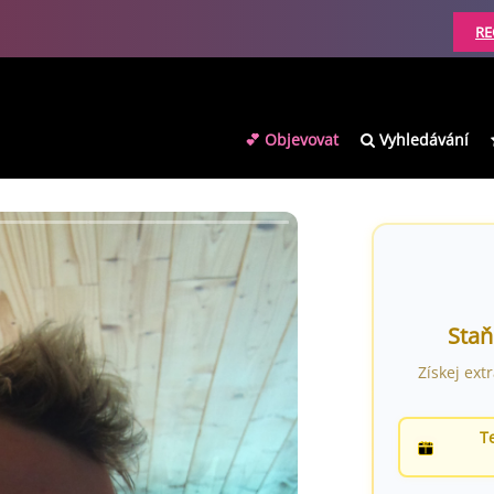
RE
💕 Objevovat
Vyhledávání
Staň
Získej ext
T