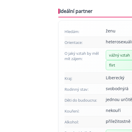
Ideální partner
ženu
Hledám:
heterosexuál
Orientace:
O jaký vztah by měl
vážný vztah
mít zájem:
flirt
Liberecký
Kraj:
svobodný/á
Rodinný stav:
jednou určitě
Děti do budoucna:
nekouří
Kouření:
příležitostně
Alkohol: