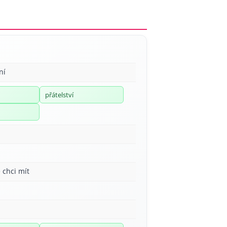
ní
přátelství
 chci mít