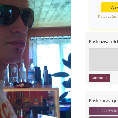
Vyzk
Platba začne 
Pošli uživateli
Odeslat
Pošli zprávu j
Líbíš se