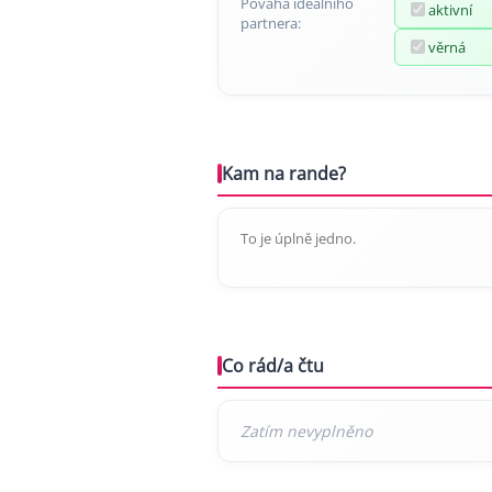
Povaha ideálního
aktivní
partnera:
věrná
Kam na rande?
To je úplně jedno.
Co rád/a čtu