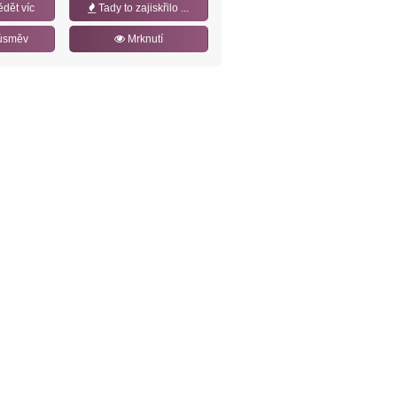
ědět víc
Tady to zajiskřilo ...
úsměv
Mrknutí