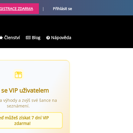
GISTRACE ZDARMA
|
Přihlásit se
Členství
Blog
Nápověda
 se VIP uživatelem
ra výhody a zvýš své šance na
seznámení.
eď můžeš získat 7 dní VIP
zdarma!