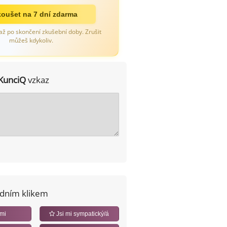
oušet na 7 dní zdarma
až po skončení zkušební doby. Zrušit
můžeš kdykoliv.
KunciQ
vzkaz
edním klikem
 mi
Jsi mi sympatický/á