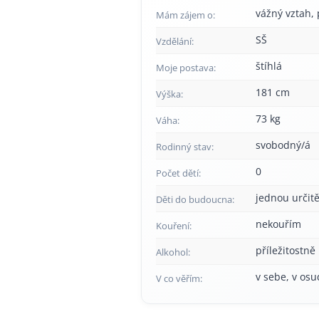
vážný vztah, p
Mám zájem o:
SŠ
Vzdělání:
štíhlá
Moje postava:
181 cm
Výška:
73 kg
Váha:
svobodný/á
Rodinný stav:
0
Počet dětí:
jednou určitě
Děti do budoucna:
nekouřím
Kouření:
příležitostně
Alkohol:
v sebe, v osu
V co věřím: