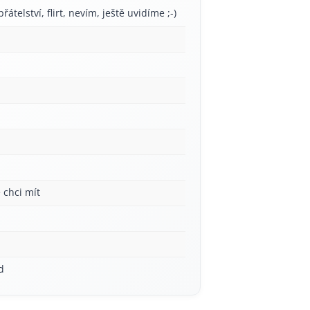
řátelství, flirt, nevím, ještě uvidíme ;-)
 chci mít
d