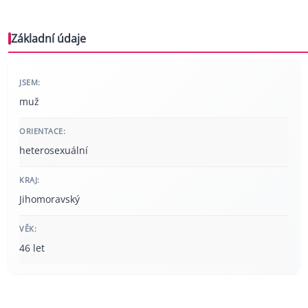
Základní údaje
JSEM:
muž
ORIENTACE:
heterosexuální
KRAJ:
Jihomoravský
VĚK:
46 let