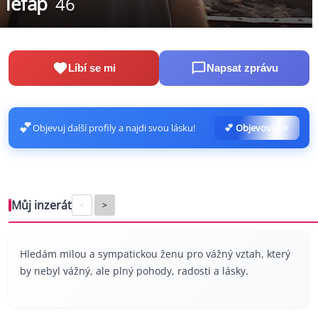
lefap
46
Líbí se mi
Napsat zprávu
💕
Objevuj další profily a najdi svou lásku!
💕 Objevovat
Můj inzerát
<
>
Hledám milou a sympatickou ženu pro vážný vztah, který
by nebyl vážný, ale plný pohody, radosti a lásky.