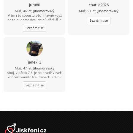
jura80
charlie2026
Muž, 46 let,
Jihomoravský
Muž, 53 let,
Jihomoravský
Mám rád spoustu věcí, hlavně když
na to budeme dva. Nejdůležitější je
Seznámit se
důvěra, upřímnost a vzájemný
Seznámit se
respekt.
janek_3
Muž, 47 let,
Jihomoravský
Ahoj, v pátek 7.8. je na hradě Veveří
koncert kapely Trautmberk. Kdyby
se Ti chtělo, tak mám na Wats Appu
Seznámit se
čerstvou fotku :-) 773 908 225 Jan