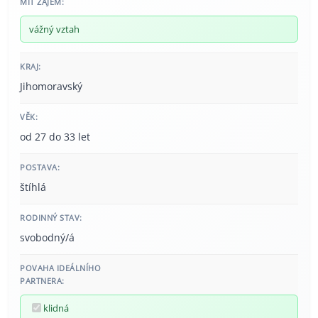
MÍT ZÁJEM:
vážný vztah
KRAJ:
Jihomoravský
VĚK:
od 27 do 33 let
POSTAVA:
štíhlá
RODINNÝ STAV:
svobodný/á
POVAHA IDEÁLNÍHO
PARTNERA:
klidná