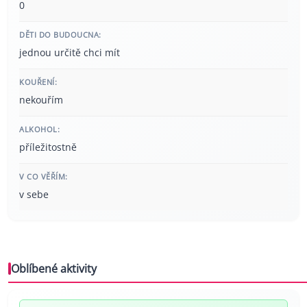
0
DĚTI DO BUDOUCNA:
jednou určitě chci mít
KOUŘENÍ:
nekouřím
ALKOHOL:
příležitostně
V CO VĚŘÍM:
v sebe
Oblíbené aktivity