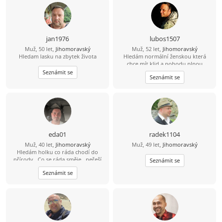
jan1976
lubos1507
Muž, 50 let,
Jihomoravský
Muž, 52 let,
Jihomoravský
Hledam lasku na zbytek života
Hledám normální ženskou která
chce mít klid a pohodu plnou
smíchu. Hlavně ať nelže .
Seznámit se
Seznámit se
eda01
radek1104
Muž, 40 let,
Jihomoravský
Muž, 49 let,
Jihomoravský
Hledám holku co ráda chodí do
přírody . Co se ráda směje , neřeší
Seznámit se
hlouposti je veselá a ráda užívá
Seznámit se
života .