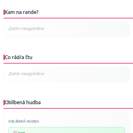
Kam na rande?
Co rád/a čtu
Oblíbená hudba
OBLÍBENÁ HUDBA:
pop