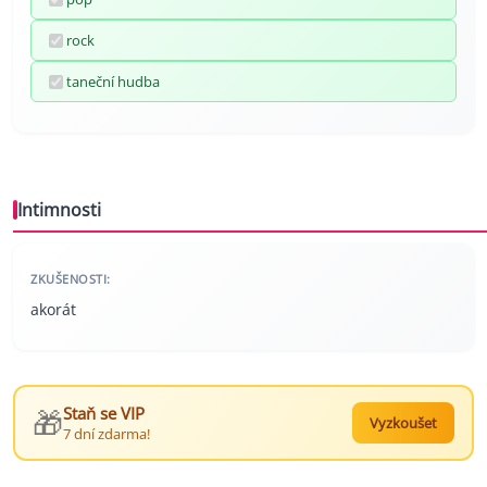
rock
taneční hudba
Intimnosti
ZKUŠENOSTI:
akorát
🎁
Staň se VIP
Vyzkoušet
7 dní zdarma!