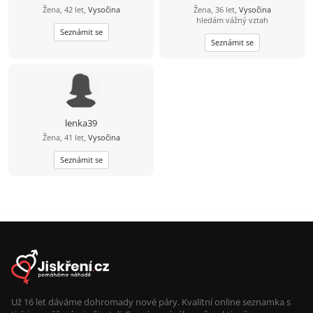
Žena, 42 let,
Vysočina
Žena, 36 let,
Vysočina
hledám vážný vztah
Seznámit se
Seznámit se
lenka39
Žena, 41 let,
Vysočina
Seznámit se
Už 16 let dáváme dohromady nové páry. Kvalitní online seznamka s