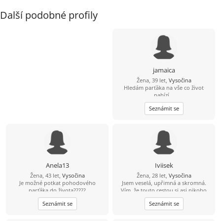
Další podobné profily
jamaica
Žena, 39 let,
Vysočina
Hledám parťáka na vše co život
nabízí...
Seznámit se
Anela13
Iviisek
Žena, 43 let,
Vysočina
Žena, 28 let,
Vysočina
Je možné potkat pohodového
Jsem veselá, upřimná a skromná.
parťáka do života?????
Vím, že touto cestou si asi nikoho
nenajdu, ale za pokus to stojí. A
Seznámit se
Seznámit se
můžeme si aspoň pokecat.. Měl bys
být taky veselý a mít smysl pro
humor :)