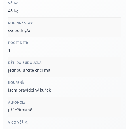
VÁHA:
48 kg
RODINNÝ STAV:
svobodný/á
POČET DĚTÍ:
1
DĚTI DO BUDOUCNA:
jednou určitě chci mít
KOUŘENÍ:
jsem pravidelný kuřák
ALKOHOL:
příležitostně
V CO VĚŘÍM: