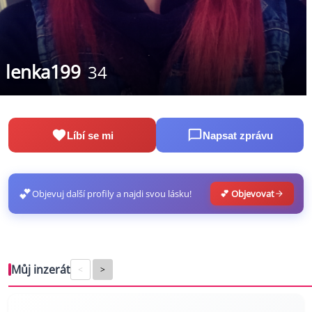
lenka199
34
Líbí se mi
Napsat zprávu
💕
Objevuj další profily a najdi svou lásku!
💕 Objevovat
Můj inzerát
<
>