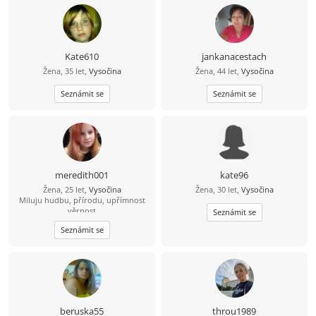
Kate610
jankanacestach
Žena, 35 let,
Vysočina
Žena, 44 let,
Vysočina
Seznámit se
Seznámit se
meredith001
kate96
Žena, 25 let,
Vysočina
Žena, 30 let,
Vysočina
Miluju hudbu, přírodu, upřímnost
věrnost
Seznámit se
Seznámit se
beruska55
throu1989