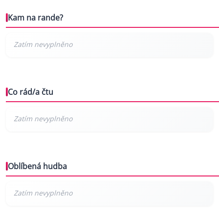
Kam na rande?
Co rád/a čtu
Oblíbená hudba