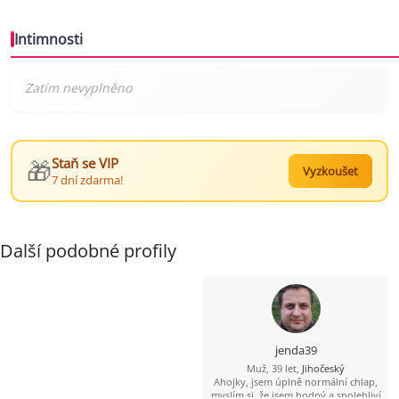
Intimnosti
🎁
Staň se VIP
Vyzkoušet
7 dní zdarma!
Další podobné profily
jenda39
Muž, 39 let,
Jihočeský
Ahojky, jsem úplně normální chlap,
myslím si, že jsem hodný a spolehliví