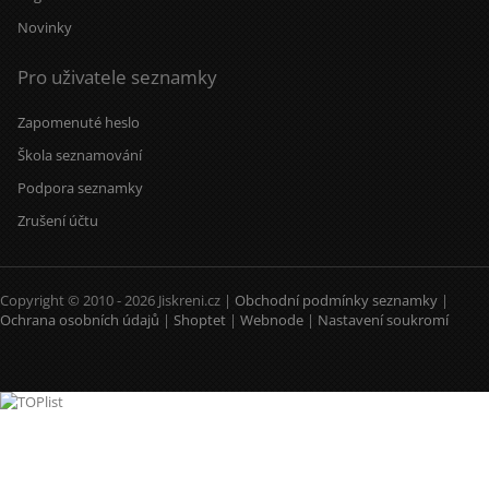
Novinky
Pro uživatele seznamky
Zapomenuté heslo
Škola seznamování
Podpora seznamky
Zrušení účtu
Copyright © 2010 - 2026 Jiskreni.cz |
Obchodní podmínky seznamky
|
Ochrana osobních údajů
|
Shoptet
|
Webnode
|
Nastavení soukromí