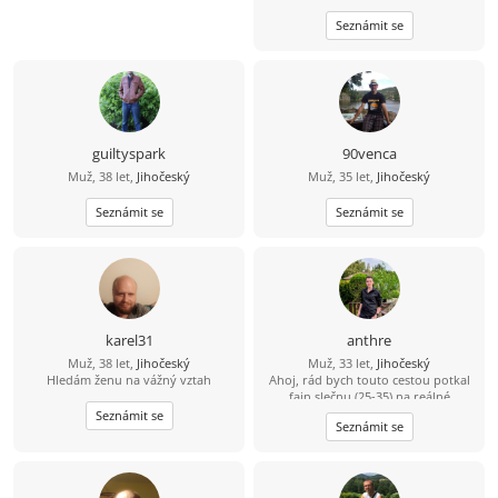
a že nezkazím žádnou srandu.
Seznámit se
Hledám k sobě partnerku na
společnou a pohodovou cestu
životem. Malé dítě není
překážkou????
guiltyspark
90venca
Muž, 38 let,
Jihočeský
Muž, 35 let,
Jihočeský
Seznámit se
Seznámit se
karel31
anthre
Muž, 38 let,
Jihočeský
Muž, 33 let,
Jihočeský
Hledám ženu na vážný vztah
Ahoj, rád bych touto cestou potkal
fajn slečnu (25-35) na reálné
seznámení. Že se sice jmenuji Dědek,
Seznámit se
Seznámit se
ale ve svých 33 letech mám do
starého železa ještě daleko. ????
Bydlím a funguju v oblasti Třeboň –
Trhové Sviny – České Budějovice.
Jsem v tomhle realista a hledám