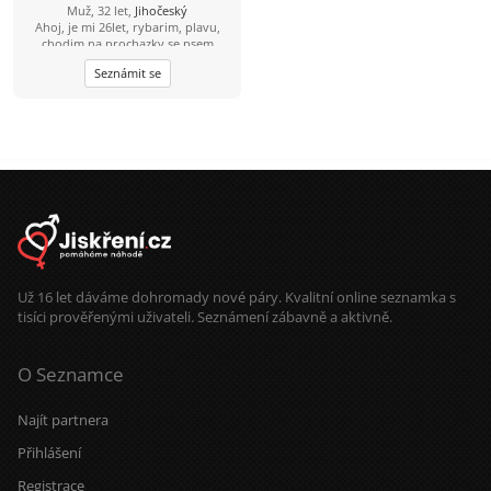
Muž, 32 let,
Jihočeský
Ahoj, je mi 26let, rybarim, plavu,
chodim na prochazky se psem
Seznámit se
Už 16 let dáváme dohromady nové páry. Kvalitní online seznamka s
tisíci prověřenými uživateli. Seznámení zábavně a aktivně.
O Seznamce
Najít partnera
Přihlášení
Registrace