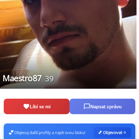
Maestro87
39
Líbí se mi
Napsat zprávu
💕
Objevuj další profily a najdi svou lásku!
💕 Objevovat