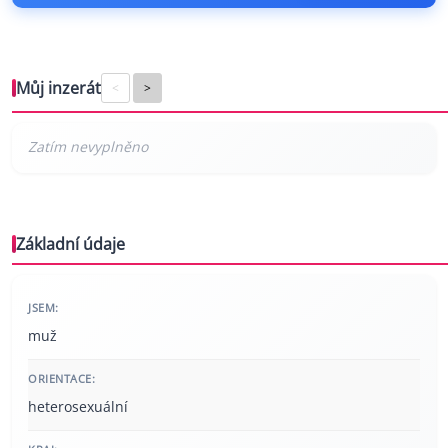
Můj inzerát
<
>
Základní údaje
JSEM:
muž
ORIENTACE:
heterosexuální