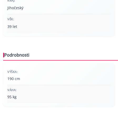
KRAJ:
Jihočeský
VĚK:
39 let
Podrobnosti
VÝŠKA:
190 cm
VÁHA:
95 kg