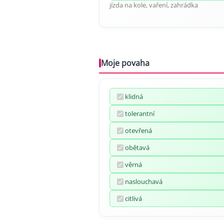
jízda na kole, vaření, zahrádka
Moje povaha
klidná
tolerantní
otevřená
obětavá
věrná
naslouchavá
citlivá