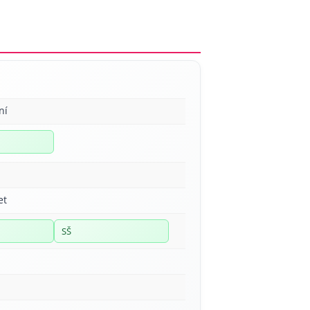
ní
et
SŠ