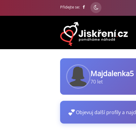
Přidejte se:
Majdalenka5
70 let
💕
Objevuj další profily a najd