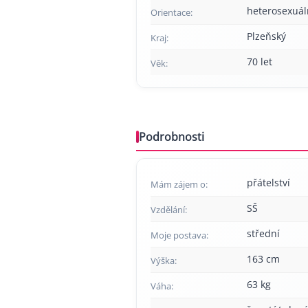
heterosexuál
Orientace:
Plzeňský
Kraj:
70 let
Věk:
Podrobnosti
přátelství
Mám zájem o:
SŠ
Vzdělání:
střední
Moje postava:
163 cm
Výška:
63 kg
Váha: