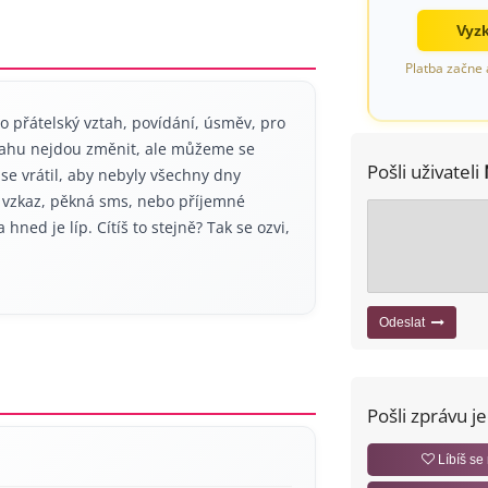
Vyzk
Platba začne 
přátelský vztah, povídání, úsměv, pro
vztahu nejdou změnit, ale můžeme se
Pošli uživateli
se vrátil, aby nebyly všechny dny
ý vzkaz, pěkná sms, nebo příjemné
hned je líp. Cítíš to stejně? Tak se ozvi,
Odeslat
Pošli zprávu j
Líbíš se