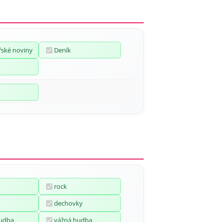
ské noviny
Deník
rock
dechovky
hudba
vážná hudba