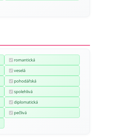
romantická
veselá
pohodářská
spolehlivá
diplomatická
pečlivá