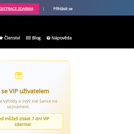
GISTRACE ZDARMA
|
Přihlásit se
Členství
Blog
Nápověda
 se VIP uživatelem
ra výhody a zvýš své šance na
seznámení.
eď můžeš získat 7 dní VIP
zdarma!