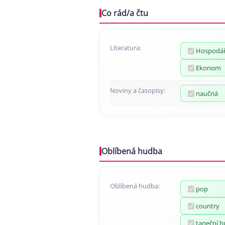
Co rád/a čtu
Literatura:
Hospodář
Ekonom
Noviny a časopisy:
naučná
Oblíbená hudba
Oblíbená hudba:
pop
country
taneční 