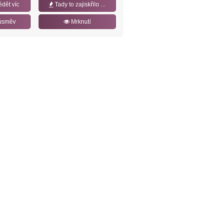
ědět víc
Tady to zajiskřilo ...
úsměv
Mrknutí