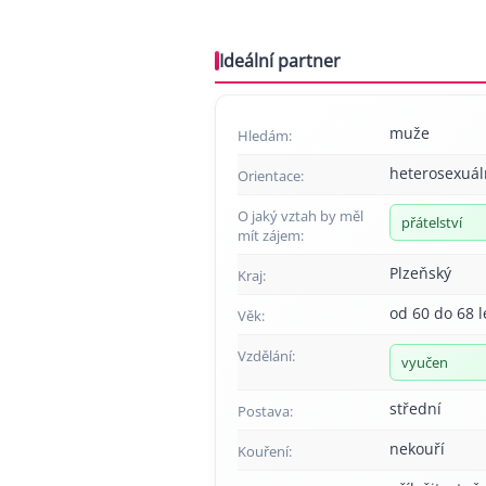
Ideální partner
muže
Hledám:
heterosexuál
Orientace:
O jaký vztah by měl
přátelství
mít zájem:
Plzeňský
Kraj:
od 60 do 68 l
Věk:
Vzdělání:
vyučen
střední
Postava:
nekouří
Kouření: