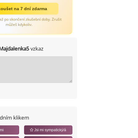
oušet na 7 dní zdarma
až po skončení zkušební doby. Zrušit
můžeš kdykoliv.
Majdalenka5
vzkaz
edním klikem
 mi
Jsi mi sympatický/á