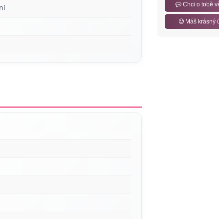
Chci o tobě v
ní
Máš krásný 