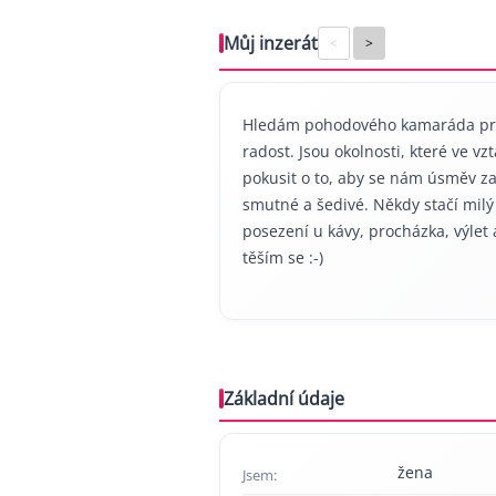
Můj inzerát
<
>
Hledám pohodového kamaráda pro 
radost. Jsou okolnosti, které ve 
pokusit o to, aby se nám úsměv za
smutné a šedivé. Někdy stačí mil
posezení u kávy, procházka, výlet a 
těším se :-)
Základní údaje
žena
Jsem: