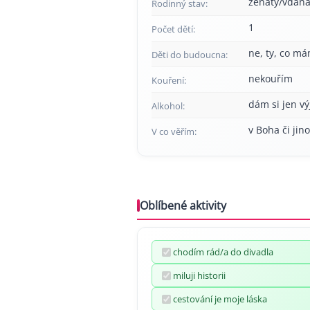
ženatý/vdan
Rodinný stav:
1
Počet dětí:
ne, ty, co má
Děti do budoucna:
nekouřím
Kouření:
dám si jen v
Alkohol:
v Boha či jino
V co věřím:
Oblíbené aktivity
chodím rád/a do divadla
miluji historii
cestování je moje láska