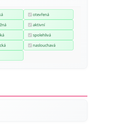
ká
otevřená
žná
aktivní
ká
spolehlivá
cká
naslouchavá