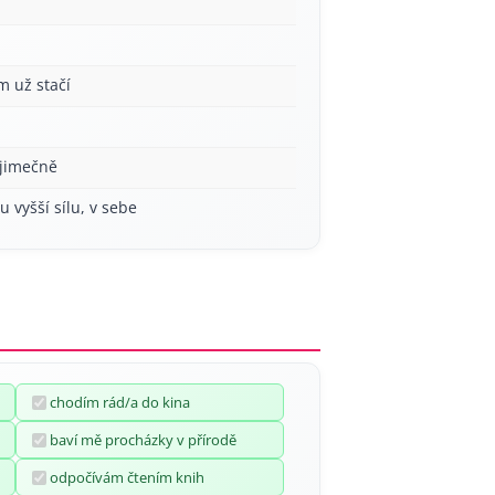
á
m už stačí
ýjimečně
u vyšší sílu, v sebe
chodím rád/a do kina
baví mě procházky v přírodě
odpočívám čtením knih