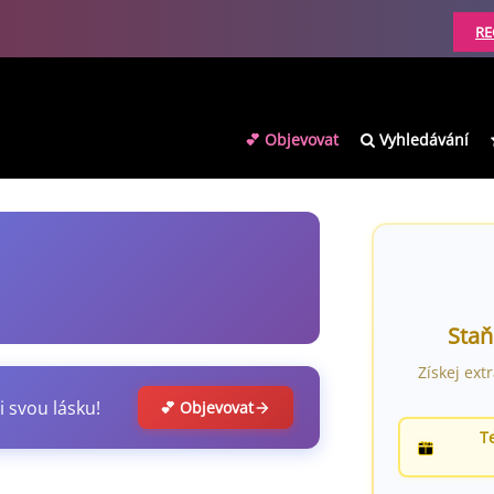
RE
💕 Objevovat
Vyhledávání
Staň
Získej ext
i svou lásku!
💕 Objevovat
T