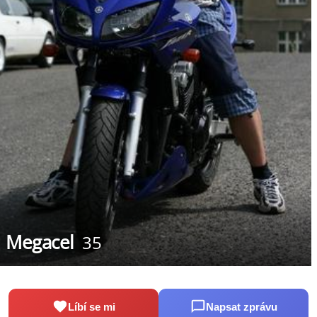
Megacel
35
Líbí se mi
Napsat zprávu