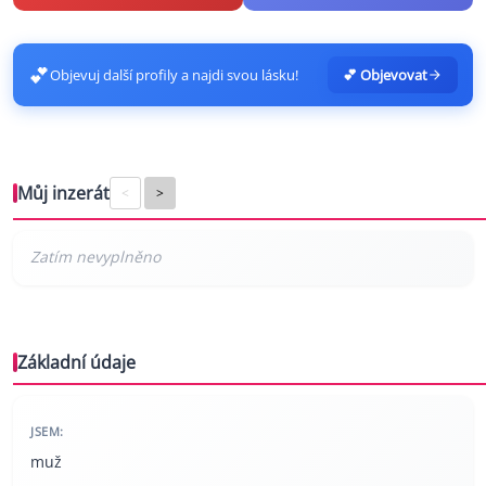
💕
Objevuj další profily a najdi svou lásku!
💕 Objevovat
Můj inzerát
<
>
Základní údaje
JSEM:
muž