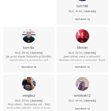
tom188
Muž, 44 let,
Liberecký
Seznámit se
tom-lbc
f4tm4n
Muž, 44 let,
Liberecký
Muž, 33 let,
Liberecký
Jak praví klasik "nedobře je člověku
Jsem snílek, nerd a introvert.
samotnému" a já nemohu než
Nemám rád párty a cestování. Radši
souhlasit. Hledám fajn Liberečandu,
si čtu nebo se projdu a rád
Seznámit se
Seznámit se
ideálně veselou baculku co ráda
modelařím. Jsem romantik a doufám
vaří/peče, neb já rád jím :-D A teď
že mi osud nějak přihraje do cesty
vážně - nehodlám být sponzorem
stejně naladěnou duši která chce
ani lacinou pracovní silou, ale chci
klid a pomalý život. Hledám něco do
být ženě přínosem svou společností.
čeho rád naliju zbylé roky života, ne
Rád bych ideálně ženu se vším
jednodenní romanci. Když mi řekneš
všudy, ale jsem vděčen i za "pouhé"
že dáváš na čaj a pak si pustíme dvě
přátelství, samota je zkrátka krutá :-(
věže máš vyhráno :D
vengikcz
smolicek12
Muž, 33 let,
Liberecký
Muž, 44 let,
Liberecký
Ahoj všem... Seznamka, no... Rád
bych našel někoho, s kým si budu
Seznámit se