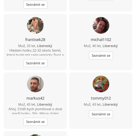
rozumět a hlavně bych byl rád,
Seznámit se
kdyby v tom byla i důvěra, tu mám
teĎ podkopanou asi nejvíce... :)
frantisek28
michal1102
Muž, 33 let,
Liberecký
Muž, 40 let,
Liberecký
Hledam holku 22-32 okolo Semil,
která bude mit rada vesnicky život a
Seznámit se
zaroven mezinarodni (jazyky, atd)
Seznámit se
upřijmná, loajalni a bezdětna ktery
bude chtit časem založit rodinu.
Mam rad sporty, prochazky, hory,
moře a pomerne vsechno co život
nabizí.
markus42
tommy012
Muž, 43 let,
Liberecký
Muž, 43 let,
Liberecký
Ahoj. Chtěl bych pomilovat o dost
starší holku, 50+. Miluju lízání
Seznámit se
kundičky. Pokud mas zájem piš.
Seznámit se