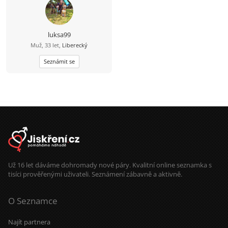
luksa99
Muž, 33 let,
Liberecký
Seznámit se
Už 16 let dáváme dohromady nové páry. Kvalitní online seznamka s
tisíci prověřenými uživateli. Seznámení zábavně a aktivně.
O Seznamce
Najít partnera