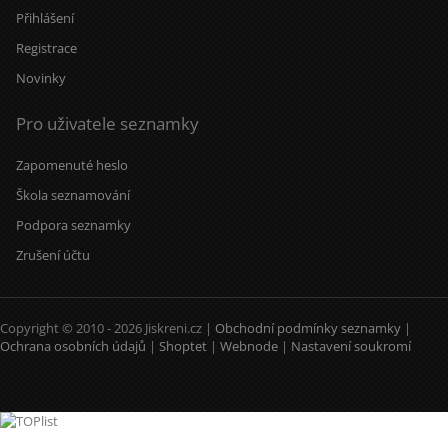
Přihlášení
Registrace
Novinky
Pro uživatele seznamky
Zapomenuté heslo
Škola seznamování
Podpora seznamky
Zrušení účtu
Copyright © 2010 - 2026 Jiskreni.cz |
Obchodní podmínky seznamky
|
Ochrana osobních údajů
|
Shoptet
|
Webnode
|
Nastavení soukromí