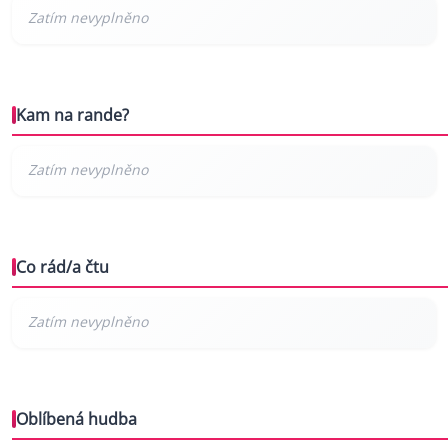
Kam na rande?
Co rád/a čtu
Oblíbená hudba