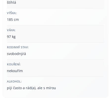
štíhlá
VÝŠKA:
185 cm
VÁHA:
97 kg
RODINNÝ STAV:
svobodný/á
KOUŘENÍ:
nekouřím
ALKOHOL:
piji často a rád(a), ale s mírou