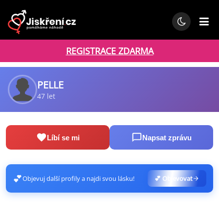
REGISTRACE ZDARMA
PELLE
47 let
Líbí se mi
Napsat zprávu
💕
Objevuj další profily a najdi svou lásku!
💕 Objevovat