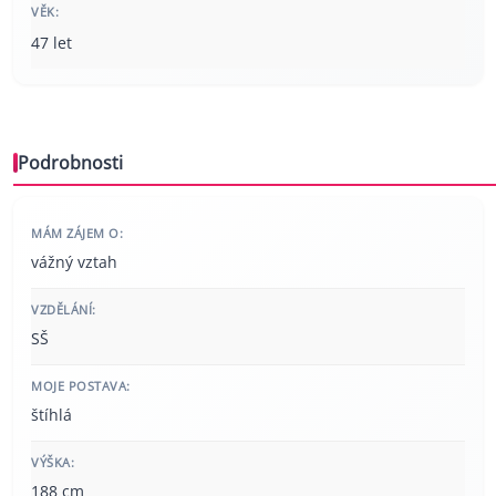
VĚK:
47 let
Podrobnosti
MÁM ZÁJEM O:
vážný vztah
VZDĚLÁNÍ:
SŠ
MOJE POSTAVA:
štíhlá
VÝŠKA:
188 cm