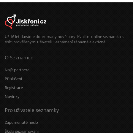
Už 16 let dáváme dohromady nové páry. Kvalitní online seznamka s
tisíci prověřenými uživateli. Seznámení zábavně a aktivně.
O Seznamce
Najít partnera
Přihlášení
Registrace
Novinky
Pro uživatele seznamky
Zapomenuté heslo
Škola seznamování