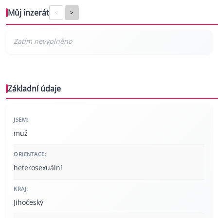
Můj inzerát
<
>
Základní údaje
JSEM:
muž
ORIENTACE:
heterosexuální
KRAJ:
Jihočeský