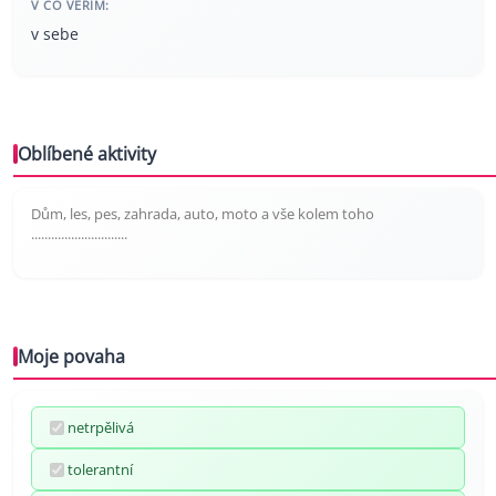
V CO VĚŘÍM:
v sebe
Oblíbené aktivity
Dům, les, pes, zahrada, auto, moto a vše kolem toho
.............................
Moje povaha
netrpělivá
tolerantní