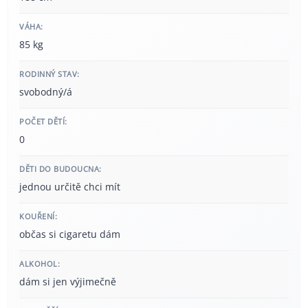
VÁHA:
85 kg
RODINNÝ STAV:
svobodný/á
POČET DĚTÍ:
0
DĚTI DO BUDOUCNA:
jednou určitě chci mít
KOUŘENÍ:
občas si cigaretu dám
ALKOHOL:
dám si jen výjimečně