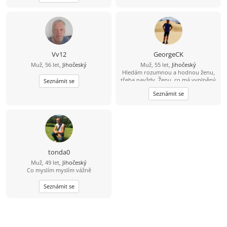
Vv12
GeorgeCK
Muž, 56 let,
Jihočeský
Muž, 55 let,
Jihočeský
Hledám rozumnou a hodnou ženu,
třeba navždy. Ženu, co má vyplněný
Seznámit se
celý profil. I negativní odpověď je
Seznámit se
lepší než fucking mlčení.
tonda0
Muž, 49 let,
Jihočeský
Co myslím myslím vážně
Seznámit se