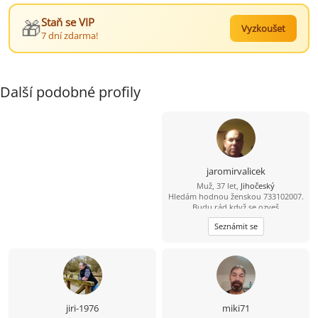
🎁
Staň se VIP
Vyzkoušet
7 dní zdarma!
Další podobné profily
jaromirvalicek
Muž, 37 let,
Jihočeský
Hledám hodnou ženskou 733102007.
Budu rád když se ozveš
Seznámit se
jiri-1976
miki71