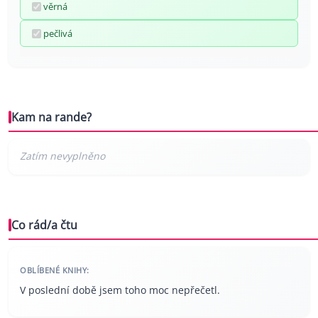
věrná
pečlivá
Kam na rande?
Co rád/a čtu
OBLÍBENÉ KNIHY:
V poslední době jsem toho moc nepřečetl.