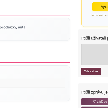
Vyzk
Platba začne 
prochazky, auta
Pošli uživateli
Odeslat
Pošli zprávu j
Líbíš se