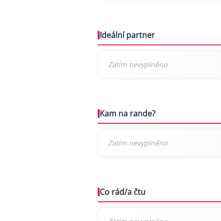
Ideální partner
Kam na rande?
Co rád/a čtu