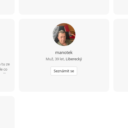
manotek
Muž, 39 let,
Liberecký
 tu ze
le co
Seznámit se
trošku
ješ :)
 rád
kou
oc
 máte
roky
lavě,
. Jsem
spoň
první,