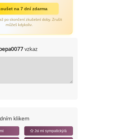
oušet na 7 dní zdarma
až po skončení zkušební doby. Zrušit
můžeš kdykoliv.
pepa0077
vzkaz
edním klikem
 mi
Jsi mi sympatický/á