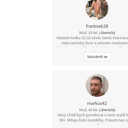
frantisek28
Muž, 33 let,
Liberecký
Hledam holku 22-32 okolo Semil, která bu
rada vesnicky život a zaroven mezinaro
(jazyky, atd) upřijmná, loajalni a bezdětna
bude chtit časem založit rodinu. Mam 
Seznámit se
sporty, prochazky, hory, moře a pome
vsechno co život nabizí.
markus42
Muž, 43 let,
Liberecký
Ahoj. Chtěl bych pomilovat o dost starší 
50+. Miluju lízání kundičky. Pokud mas 
piš.