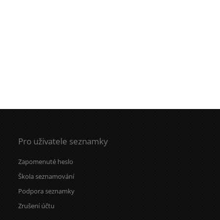
Pro uživatele seznamky
Zapomenuté heslo
Škola seznamování
Podpora seznamky
Zrušení účtu