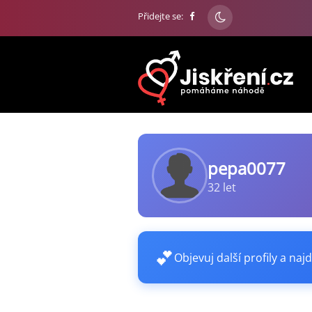
Přidejte se:
pepa0077
32 let
💕
Objevuj další profily a najd