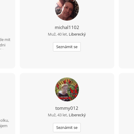
michal1102
Muž, 40 let,
Liberecký
de mit
dni
Seznámit se
 ktery
rad
rne
tommy012
Muž, 43 let,
Liberecký
holku,
zájem
Seznámit se