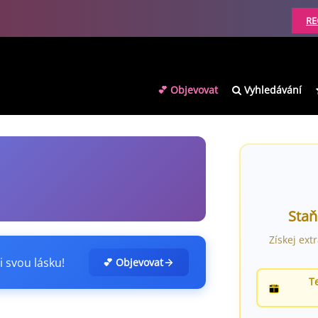
RE
💕 Objevovat
Vyhledávání
Staň
Získej ext
i svou lásku!
💕 Objevovat
T