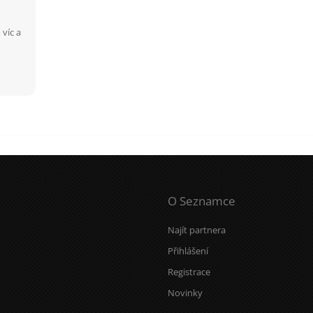
víc a
O Seznamce
Najít partnera
Přihlášení
Registrace
Novinky