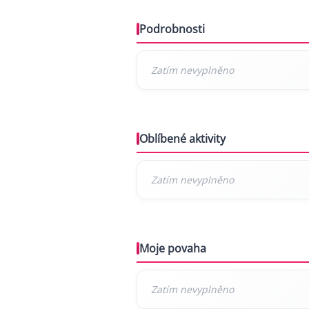
Podrobnosti
Oblíbené aktivity
Moje povaha