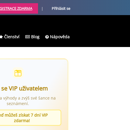
GISTRACE ZDARMA
|
Přihlásit se
Členství
Blog
Nápověda
 se VIP uživatelem
ra výhody a zvýš své šance na
seznámení.
eď můžeš získat 7 dní VIP
zdarma!