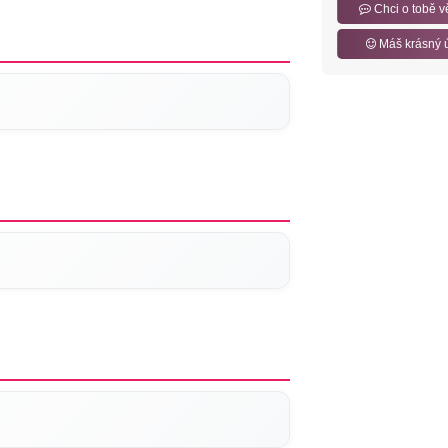
Chci o tobě v
Máš krásný 