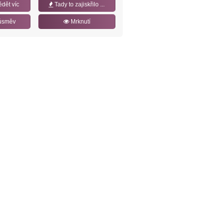
ědět víc
Tady to zajiskřilo ...
úsměv
Mrknutí