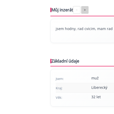
Můj inzerát
<
>
jsem hodny, rad cvicim, mam rad 
Základní údaje
muž
Jsem:
Liberecký
Kraj:
32 let
Věk: